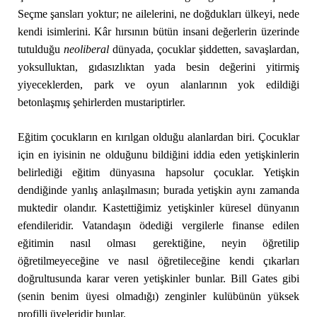
Seçme şansları yoktur; ne ailelerini, ne doğdukları ülkeyi, nede
kendi isimlerini. Kâr hırsının bütün insani değerlerin üzerinde
tutulduğu
neoliberal
dünyada, çocuklar şiddetten, savaşlardan,
yoksulluktan, gıdasızlıktan yada besin değerini yitirmiş
yiyeceklerden, park ve oyun alanlarının yok edildiği
betonlaşmış şehirlerden mustariptirler.
Eğitim çocukların en kırılgan olduğu alanlardan biri. Çocuklar
için en iyisinin ne olduğunu bildiğini iddia eden yetişkinlerin
belirlediği eğitim dünyasına hapsolur çocuklar. Yetişkin
dendiğinde yanlış anlaşılmasın; burada yetişkin aynı zamanda
muktedir olandır. Kastettiğimiz yetişkinler küresel dünyanın
efendileridir. Vatandaşın ödediği vergilerle finanse edilen
eğitimin nasıl olması gerektiğine, neyin öğretilip
öğretilmeyeceğine ve nasıl öğretileceğine kendi çıkarları
doğrultusunda karar veren yetişkinler bunlar. Bill Gates gibi
(senin benim üyesi olmadığı) zenginler kulübünün yüksek
profilli üyeleridir bunlar.