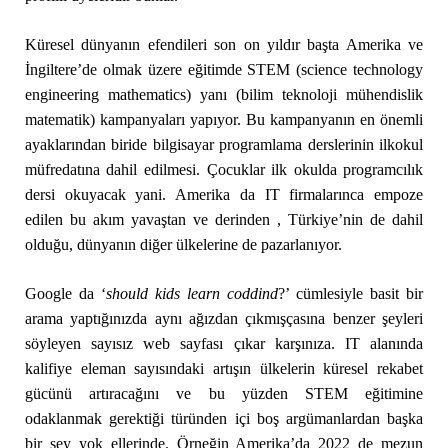
Küresel dünyanın efendileri son on yıldır başta Amerika ve
İngiltere’de olmak üzere eğitimde STEM (science technology
engineering mathematics) yanı (bilim teknoloji mühendislik
matematik) kampanyaları yapıyor. Bu kampanyanın en önemli
ayaklarından biride bilgisayar programlama derslerinin ilkokul
müfredatına dahil edilmesi. Çocuklar ilk okulda programcılık
dersi okuyacak yani. Amerika da IT firmalarınca empoze
edilen bu akım yavaştan ve derinden , Türkiye’nin de dahil
olduğu, dünyanın diğer ülkelerine de pazarlanıyor.
Google da ‘
should kids learn coddind
?’ cümlesiyle basit bir
arama yaptığınızda aynı ağızdan çıkmışçasına benzer şeyleri
söyleyen sayısız web sayfası çıkar karşınıza. IT alanında
kalifiye eleman sayısındaki artışın ülkelerin küresel rekabet
gücünü artıracağını ve bu yüzden STEM eğitimine
odaklanmak gerektiği türünden içi boş argümanlardan başka
bir şey yok ellerinde. Örneğin Amerika’da 2022 de mezun