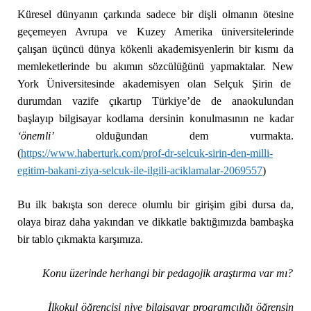
Küresel dünyanın çarkında sadece bir dişli olmanın ötesine
geçemeyen Avrupa ve Kuzey Amerika üniversitelerinde
çalışan üçüncü dünya kökenli akademisyenlerin bir kısmı da
memleketlerinde bu akımın sözcülüğünü yapmaktalar. New
York Üniversitesinde akademisyen olan Selçuk Şirin de
durumdan vazife çıkartıp Türkiye’de de anaokulundan
başlayıp bilgisayar kodlama dersinin konulmasının ne kadar
‘önemli’
olduğundan dem vurmakta.
(
https://www.haberturk.com/prof-dr-selcuk-sirin-den-milli-
egitim-bakani-ziya-selcuk-ile-ilgili-aciklamalar-2069557
)
Bu ilk bakışta son derece olumlu bir girişim gibi dursa da,
olaya biraz daha yakından ve dikkatle baktığımızda bambaşka
bir tablo çıkmakta karşımıza.
Konu üzerinde herhangi bir pedagojik araştırma var mı?
İlkokul öğrencisi niye bilgisayar programcılığı öğrensin