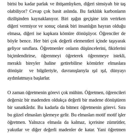
birisi bu kadar parlak ve ihtişamlıyken, diğeri simsiyah bir taş
olabiliyor? Cevap çok basit aslında. Bu farklılık karbonların
dizilişinden kaynaklanıyor. Biri ışığın geçişine izin verirken
diğeri vermiyor ve sonuç olarak biri insanlığın hayran olduğu
elmasa, diğeri ise kapkara kömüre dönüşüyor. Öğrenciler de
böyle bence. Her biri çok değerli elementleri içinde taşıyarak
geliyor sınıflara. Öğretmenler onların düşüncelerini, fikirlerini
biçimlendirirse, öğrenmeyi öğreterek öğrenmeye istekli,
meraklı bireyler haline getirebilirse kömürler elmaslara
dönüşür ve bilgileriyle, davranışlarıyla ışıl ışıl, dünyayı
aydınlatmaya başlarlar.
O zaman öğretmenin görevi çok mühim. Öğretmen, öğrencileri
değersiz bir madenden oldukça değerli bir madene dönüştüren
bir sanatkârdır. Bu kadarla da bitmez öğretmenin görevi. Sıra
bu güzel elmasları işlemeye gelir. Bu elmasları motif motif işler
öğretmen. Yalnızca elmasla da kalmaz, içerisine zümrütler,
yakutlar ve diğer değerli madenler de katar. Yani öğretmen