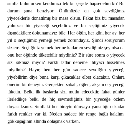
sınıfta bulunurken kendimizi tek bir çeşide hapsedelim ki? Bu
durum şuna benziyor: Önümüzde en çok sevdiğimiz
yiyeceklerle donatılmış bir masa olsun. Fakat biz bu masadan
yalnızca bir yiyeceği seçebiliriz ve bu seçtiğimiz yiyecek
dışındakilere dokunamayız bile. Her öğün, her gün, her ay, her
yıl o seçtiğimiz yemeği yemek zorundayız. Şimdi soruyorum
sizlere. Seçtiğiniz yemek her ne kadar en sevdiğiniz şey olsa da
onu her öğünde tüketebilir miydiniz? Bir süre sonra o yiyecek
sizi sıkmaz mıydı? Farklı tatlar deneme ihtiyacı hissetmez
miydiniz? Hayır, ben her gün sadece sevdiğim yiyeceği
yiyebilirim diye buna karşı çıkacaklar elbet olacaktır. Onlara
önerim bir deneyin. Gerçekten sabah, öğlen, akşam o yiyeceği
tüketin. Belki ilk başlarda sizi mutlu edecektir, fakat günler
ilerledikçe belki de hiç sevmediğiniz bir yiyeceğe özlem
duyacaksınız. Sınıftaki her bireyin dünyaya yansıttığı o kadar
farklı renkler var ki. Neden sadece bir renge bağlı kalalım,
gökkuşağının altında dolaşmak varken.