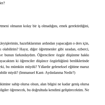
ler?
eni olmanın kolay bir iş olmadığını, emek gerektirdiğini,
eyişlerimin, hazırlıklarımın ardından yapacağım o ders için,
olabilirim? Hayır, diğer öğretmenler gibi sıradan, ezberci,
ım ve bunun farkındaydım. Öğrencilere özgür düşünme hakkı
ayacaktım ki öğrenciler düşünce özgürlüğünü benliklerinde
ıf…Peki, bu mümkün müydü? Yıllardır geleneksel eğitime maruz
ulabilir miydi? (Immanuel Kant- Aydınlanma Nedir?)
mine sahip olursa olsun, alan bilgisi ne kadar geniş olursa
 bilgiler öğrenecek, bu doğrultuda kendimi geliştirecektim. Ne