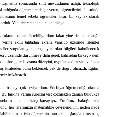
konuşmamız sonucunda sınıf mevcudunun azlığı, teknolojik
aslandığında öğrencilere değer veren, öğrencilerini el üstünde
mesinin temel sebebi öğrencileri ticari bir kaynak olarak
yorduk. Yani ticarethanenin ta kendisiydi.
sorularımı onlara iletebiliyordum fakat yine de matematiğe
erine akıllı tahtadan ekrana yansıtıp üzerinde işlemler
ler sorgulamıyor, tartışmıyor, olan bilgileri kabullenerek
ik. Soru üzerinde düşünmeye dahi gerek kalmadan birkaç kalem
sonomisine göre kavrama düzeyini, uygulama düzeyini ve hatta
almış kişilerden bunu beklemek pek de doğru olmazdı. Eğitim
memiz imkânsızdı.
, tartışmayı çok seviyordum. Edebiyat öğretmenliği okuma
ım. Bu farkına varma sürecini test çözmekten zaman buldukça
da matematikle karşı karşıyayız. Etrafımıza baktığımızda
unu, her tarafımızın matematikle çevrelendiğini neden ifade
ilir olması için öğrencinin onu arkadaşlarıyla tartışması,