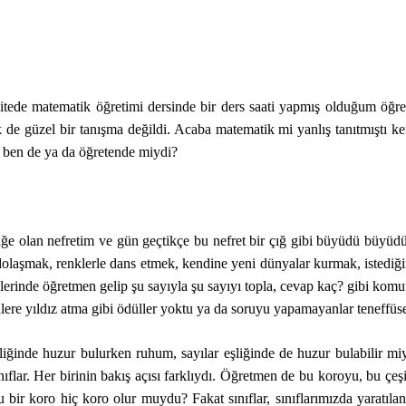
itede matematik öğretimi dersinde bir ders saati yapmış olduğum öğre
 de güzel bir tanışma değildi. Acaba matematik mi yanlış tanıtmıştı 
e ben de ya da öğretende miydi?
iğe olan nefretim ve gün geçtikçe bu nefret bir çığ gibi büyüdü büyüdü
dolaşmak, renklerle dans etmek, kendine yeni dünyalar kurmak, istediği
rinde öğretmen gelip şu sayıyla şu sayıyı topla, cevap kaç? gibi komut
lere yıldız atma gibi ödüller yoktu ya da soruyu yapamayanlar teneffüs
şliğinde huzur bulurken ruhum, sayılar eşliğinde de huzur bulabilir m
flar. Her birinin bakış açısı farklıydı. Öğretmen de bu koroyu, bu çeşit
u bir koro hiç koro olur muydu? Fakat sınıflar, sınıflarımızda yaratıla