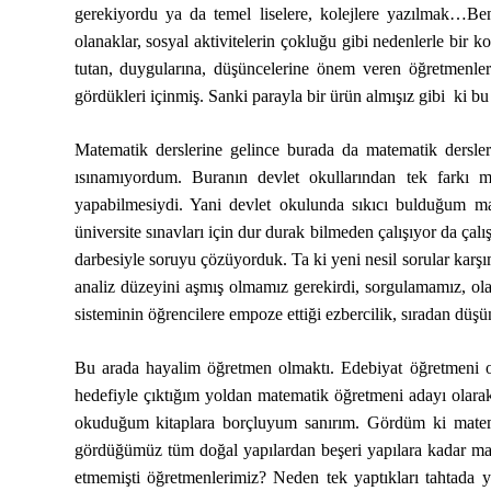
gerekiyordu ya da temel liselere, kolejlere yazılmak…Be
olanaklar, sosyal aktivitelerin çokluğu gibi nedenlerle bir k
tutan, duygularına, düşüncelerine önem veren öğretmenler
gördükleri içinmiş. Sanki parayla bir ürün almışız gibi ki bu
Matematik derslerine gelince burada da matematik dersleri
ısınamıyordum. Buranın devlet okullarından tek farkı m
yapabilmesiydi. Yani devlet okulunda sıkıcı bulduğum mate
üniversite sınavları için dur durak bilmeden çalışıyor da ç
darbesiyle soruyu çözüyorduk. Ta ki yeni nesil sorular karş
analiz düzeyini aşmış olmamız gerekirdi, sorgulamamız, ola
sisteminin öğrencilere empoze ettiği ezbercilik, sıradan düş
Bu arada hayalim öğretmen olmaktı. Edebiyat öğretmeni o
hedefiyle çıktığım yoldan matematik öğretmeni adayı olarak
okuduğum kitaplara borçluyum sanırım. Gördüm ki matemat
gördüğümüz tüm doğal yapılardan beşeri yapılara kadar mate
etmemişti öğretmenlerimiz? Neden tek yaptıkları tahtada y