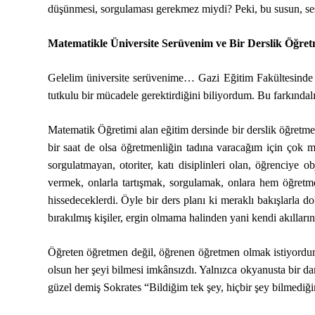
düşünmesi, sorgulaması gerekmez miydi? Peki, bu susun, sess
Matematikle Üniversite Serüvenim ve Bir Derslik Öğre
Gelelim üniversite serüvenime… Gazi Eğitim Fakültesinde 
tutkulu bir mücadele gerektirdiğini biliyordum. Bu farkındal
Matematik Öğretimi alan eğitim dersinde bir derslik öğretme
bir saat de olsa öğretmenliğin tadına varacağım için çok m
sorgulatmayan, otoriter, katı disiplinleri olan, öğrenci
vermek, onlarla tartışmak, sorgulamak, onlara hem öğretm
hissedeceklerdi. Öyle bir ders planı ki meraklı bakışlarla 
bırakılmış kişiler, ergin olmama halinden yani kendi akıll
Öğreten öğretmen değil, öğrenen öğretmen olmak istiyordum.
olsun her şeyi bilmesi imkânsızdı. Yalnızca okyanusta bir dam
güzel demiş Sokrates “Bildiğim tek şey, hiçbir şey bilmediği