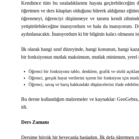
Kendimce tüm bu sıraladıklarımı hayata geçirebileceğim de
öğretmen ve ders kitapları olduğunu bilerek aldığımız eğitim a
öğrenmeyi, öğrenciyi düşünmeye ve tanımı kendi zihninde o
yetiştirilebileceğine inanıyordum ve hala da inanıyorum. D
aydınlanacaktı. İnanıyordum ki bir bilginin kalıcı olmasını i
İlk olarak hangi sınıf düzeyinde, hangi konunun, hangi kaz
bir fonksiyonun mutlak maksimum, mutlak minimum, yerel m
Öğrenci bir fonksiyonu tablo, denklem, grafik ve sözlü açıklama
Öğrenci, gerçek hayat verilerini içeren bir fonksiyon için 
Öğrenci, savaş ve barış hakkındaki düşüncelerini ifade edebilec
Bu derste kullandığım malzemeler ve kaynaklar: GeoGebra, 
idi.
Ders Zamanı
Dersime büyük bir heyecanla başladım. İlk defa öğretmen rolü