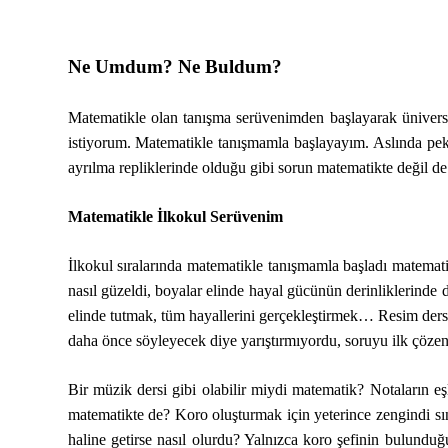
Ne Umdum? Ne Buldum?
Matematikle olan tanışma serüvenimden başlayarak ünivers
istiyorum. Matematikle tanışmamla başlayayım. Aslında pek
ayrılma repliklerinde olduğu gibi sorun matematikte değil d
Matematikle İlkokul Serüvenim
İlkokul sıralarında matematikle tanışmamla başladı matemat
nasıl güzeldi, boyalar elinde hayal gücünün derinliklerinde 
elinde tutmak, tüm hayallerini gerçekleştirmek… Resim dersle
daha önce söyleyecek diye yarıştırmıyordu, soruyu ilk çözen
Bir müzik dersi gibi olabilir miydi matematik? Notaların e
matematikte de? Koro oluşturmak için yeterince zengindi sını
haline getirse nasıl olurdu? Yalnızca koro şefinin bulunduğ