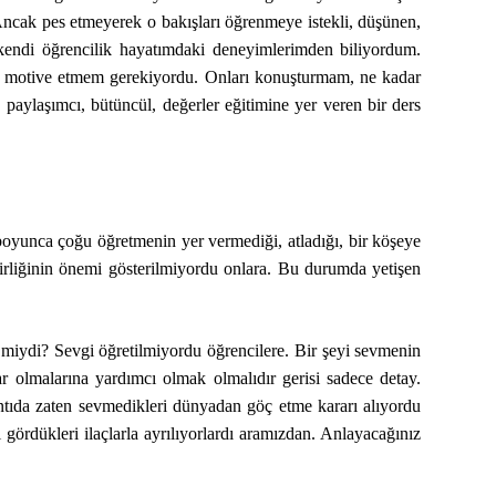
 Ancak pes etmeyerek o bakışları öğrenmeye istekli, düşünen,
kendi öğrencilik hayatımdaki deneyimlerimden biliyordum.
em, motive etmem gerekiyordu. Onları konuşturmam, ne kadar
 paylaşımcı, bütüncül, değerler eğitimine yer veren bir ders
 boyunca çoğu öğretmenin yer vermediği, atladığı, bir köşeye
şbirliğinin önemi gösterilmiyordu onlara. Bu durumda yetişen
miydi? Sevgi öğretilmiyordu öğrencilere. Bir şeyi sevmenin
 olmalarına yardımcı olmak olmalıdır gerisi sadece detay.
tıda zaten sevmedikleri dünyadan göç etme kararı alıyordu
ördükleri ilaçlarla ayrılıyorlardı aramızdan. Anlayacağınız