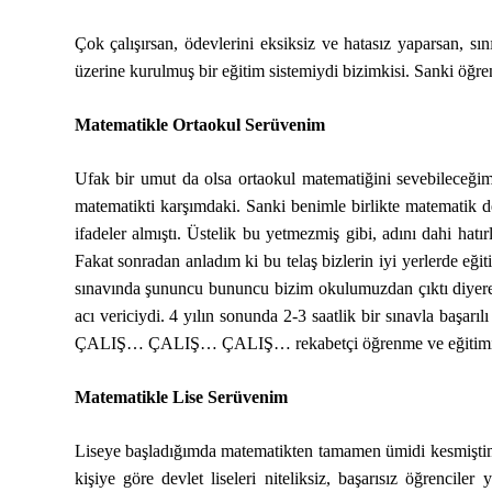
Çok çalışırsan, ödevlerini eksiksiz ve hatasız yaparsan, sı
üzerine kurulmuş bir eğitim sistemiydi bizimkisi. Sanki öğr
Matematikle Ortaokul Serüvenim
Ufak bir umut da olsa ortaokul matematiğini sevebileceği
matematikti karşımdaki. Sanki benimle birlikte matematik d
ifadeler almıştı. Üstelik bu yetmezmiş gibi, adını dahi hatı
Fakat sonradan anladım ki bu telaş bizlerin iyi yerlerde eği
sınavında şununcu bununcu bizim okulumuzdan çıktı diyerek 
acı vericiydi. 4 yılın sonunda 2-3 saatlik bir sınavla başarı
ÇALIŞ… ÇALIŞ… ÇALIŞ… rekabetçi öğrenme ve eğitimin yıkı
Matematikle Lise Serüvenim
Liseye başladığımda matematikten tamamen ümidi kesmiştim.
kişiye göre devlet liseleri niteliksiz, başarısız öğrenci