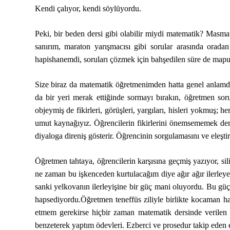
Kendi çalıyor, kendi söylüyordu.
Peki, bir beden dersi gibi olabilir miydi matematik? Masm
sanırım, maraton yarışmacısı gibi sorular arasında orad
hapishanemdi, soruları çözmek için bahşedilen süre de mapu
Size biraz da matematik öğretmenimden hatta genel anlamda 
da bir yeri merak ettiğinde sormayı bırakın, öğretmen so
objeymiş de fikirleri, görüşleri, yargıları, hisleri yokmuş; h
umut kaynağıyız. Öğrencilerin fikirlerini önemsememek deme
diyaloga direniş gösterir. Öğrencinin sorgulamasını ve eleştir
Öğretmen tahtaya, öğrencilerin karşısına geçmiş yazıyor, s
ne zaman bu işkenceden kurtulacağım diye ağır ağır ilerleyen
sanki yelkovanın ilerleyişine bir güç mani oluyordu. Bu güç m
hapsediyordu.Öğretmen teneffüs ziliyle birlikte kocaman ha
etmem gerekirse hiçbir zaman matematik dersinde verilen 
benzeterek yaptım ödevleri. Ezberci ve prosedur takip eden 