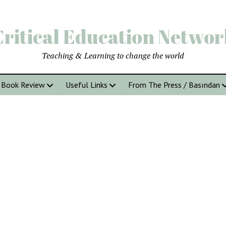
Critical Education Networ
Teaching & Learning to change the world
Book Review
Useful Links
From The Press / Basından