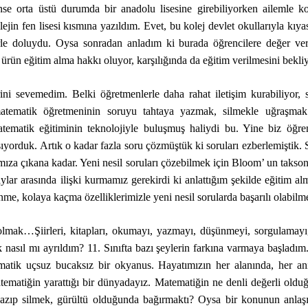
nse orta üstü durumda bir anadolu lisesine girebiliyorken ailemle 
olejin fen lisesi kısmına yazıldım. Evet, bu kolej devlet okullarıyla kıy
le doluydu. Oysa sonradan anladım ki burada öğrencilere değer veril
 ürün eğitim alma hakkı oluyor, karşılığında da eğitim verilmesini bekli
ni sevemedim. Belki öğretmenlerle daha rahat iletişim kurabiliyor, 
atematik öğretmeninin soruyu tahtaya yazmak, silmekle uğraşmak y
matik eğitiminin teknolojiyle buluşmuş haliydi bu. Yine biz öğrenci
alışıyorduk. Artık o kadar fazla soru çözmüştük ki soruları ezberlemişt
ımıza çıkana kadar. Yeni nesil soruları çözebilmek için Bloom’ un tak
ylar arasında ilişki kurmamız gerekirdi ki anlattığım şekilde eğitim 
ünme, kolaya kaçma özelliklerimizle yeni nesil sorularda başarılı olabil
lmak…Şiirleri, kitapları, okumayı, yazmayı, düşünmeyi, sorgulamayı
 nasıl mı ayrıldım? 11. Sınıfta bazı şeylerin farkına varmaya başlad
ik uçsuz bucaksız bir okyanus. Hayatımızın her alanında, her anın
matiğin yarattığı bir dünyadayız. Matematiğin ne denli değerli olduğ
azıp silmek, gürültü olduğunda bağırmaktı? Oysa bir konunun anlaşılab