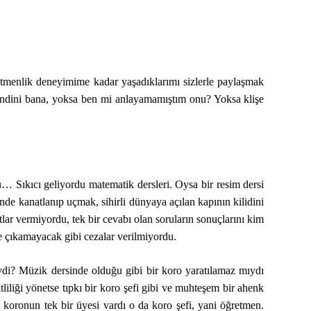
tmenlik deneyimime kadar yaşadıklarımı sizlerle paylaşmak
kendini bana, yoksa ben mi anlayamamıştım onu? Yoksa klişe
… Sıkıcı geliyordu matematik dersleri. Oysa bir resim dersi
nde kanatlanıp uçmak, sihirli dünyaya açılan kapının kilidini
lar vermiyordu, tek bir cevabı olan soruların sonuçlarını kim
e çıkamayacak gibi cezalar verilmiyordu.
iydi? Müzik dersinde olduğu gibi bir koro yaratılamaz mıydı
liliği yönetse tıpkı bir koro şefi gibi ve muhteşem bir ahenk
n koronun tek bir üyesi vardı o da koro şefi, yani öğretmen.