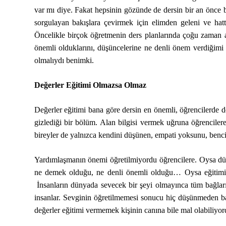
var mı diye. Fakat hepsinin gözünde de dersin bir an önce b
sorgulayan bakışlara çevirmek için elimden geleni ve ha
Öncelikle birçok öğretmenin ders planlarında çoğu zaman a
önemli olduklarını, düşüncelerine ne denli önem verdiğimi o
olmalıydı benimki.
Değerler Eğitimi Olmazsa Olmaz
Değerler eğitimi bana göre dersin en önemli, öğrencilerde d
gizlediği bir bölüm. Alan bilgisi vermek uğruna öğrencilere
bireyler de yalnızca kendini düşünen, empati yoksunu, bencil
Yardımlaşmanın önemi öğretilmiyordu öğrencilere. Oysa dün
ne demek olduğu, ne denli önemli olduğu… Oysa eğitimin t
İnsanların dünyada sevecek bir şeyi olmayınca tüm bağlar
insanlar. Sevginin öğretilmemesi sonucu hiç düşünmeden baz
değerler eğitimi vermemek kişinin canına bile mal olabiliyor