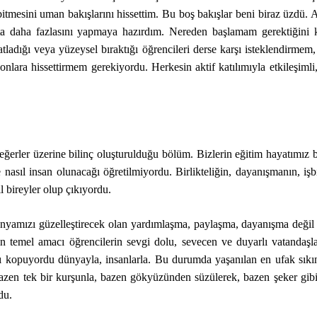
itmesini uman bakışlarını hissettim. Bu boş bakışlar beni biraz üzdü.
tta daha fazlasını yapmaya hazırdım. Nereden başlamam gerektiğini 
tladığı veya yüzeysel bıraktığı öğrencileri derse karşı isteklendirm
nlara hissettirmem gerekiyordu. Herkesin aktif katılımıyla etkileşimli,
eğerler üzerine bilinç oluşturulduğu bölüm. Bizlerin eğitim hayatımız
 nasıl insan olunacağı öğretilmiyordu. Birlikteliğin, dayanışmanın, i
 bireyler olup çıkıyordu.
yamızı güzelleştirecek olan yardımlaşma, paylaşma, dayanışma değil 
emel amacı öğrencilerin sevgi dolu, sevecen ve duyarlı vatandaşlar
ı kopuyordu dünyayla, insanlarla. Bu durumda yaşanılan en ufak sıkın
en tek bir kurşunla, bazen gökyüzünden süzülerek, bazen şeker gibi g
du.