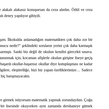
le alakalı alakasız konuşursan da ceza alırdın. Ödül ve ceza
lı deney yapılıyor gibiydi.
ışım. İlkokulda anlamadığım matematikten çok daha zor bir
onucu nedir?” şeklindeki soruların yerini çok daha karmaşık
sarmıştı. Sanki biz değil de okulun kendisi girecekti sınava.
tanınmak için, kocaman afişlerle okulun girişine liseye geçiş
şarılı okullar-başarısız okullar diye kutuplaşması ne kadar
lgilere, eleştirelliğe, bizi biz yapan özelliklerimize… Sadece
hiç barışmayacaktı.
iteye girmek istiyorsam matematik yapmak zorundaydım. Çoğu
 devlet lisesinde okuyorken aynı zamanda dershaneye gitmek