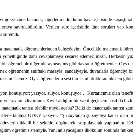
avi gökyüzüne bakarak, ciğerlerimi dolduran hava içerisinde koşuştura
an oraya savrulabilirdim. Verilen süre içerisinde tüm soruları yap
s süremdi.
matematik öğretmenlerinden bahsedeyim. Öncelikle matematik öğretmenl
ru yönelttiğinde dahi cevaplamaya cesaret edemez insan. Herkesin yüz
er bir öğrenci bir diğerinin aynısıymış gibi davranır öğretmenler. Oysa u
k öğretmenin sınıftaki masayla, sandalyeyle, duvarlarla öğrenciyi bir 
mesini istemez. Oysa öğrencilerin sesi tüm sınıfı dolduran oksijen gibidir
iliyor, konuşuyor; yazıyor, siliyor, konuşuyor… Kurtarıcımız olan tene
 yelkovanı izliyordum. Keyif aldığım bir vakit geçirsem nasıl da hızlı i
atematik tanrısı olabilir miydi acaba? Belki de matematik tanrısı zamanı
rflerle tahtaya ÖDEV yazıyor, “Şu sayfadan şu sayfaya kadar olan pro
ödevleri dikkatli bir şekilde, düşünerek, sorgulayarak yapmadım. Ez
eğitim-öğretim sistemiyle. Yani anlayacağınız ilkokulun sonunda mükem