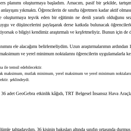
rs planımı oluşturmaya başladım. Amacım, pasif bir şekilde, tartışma
nlayışını yıkmaktı. Öğrencilerin de sınıfta öğretmen kadar aktif olması g
luşturmaya teşvik eden bir eğitimin ne denli yararlı olduğunu sezinle
uygu ve düşüncelerini paylaşarak derse katkıda bulunacak öğrencilerle,
stiyorsak o bilgiyi kendimiz araştırmalı ve keşfetmeliyiz. Bunun için de
anımını ele alacağımı belirlemeliydim. Uzun araştırmalarımın ardında
aksimum ve yerel minimum noktalarını öğrencilerin uygulamalarla keş
 ile temsil edebilecektir.
mutlak maksimum, mutlak minimum, yerel maksimum ve yerel minimum noktaların
ektir. şeklindeydi.
36 adet GeoGebra etkinlik kâğıdı, TRT Belgesel İnsansız Hava Araçla
mle tahtadaydım. 36 kişinin bakışları altında sınıfın ortasında durmuş