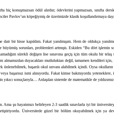
nıfta hiç konuşmazsan ödül alırdın; ödevlerini yapmazsan, sınıfta ders
enciler Pavlov’un köpeğiymiş de üzerimizde klasik koşullandırmaya daya
me dair bir hisse kapıldım. Fakat yanılmışım. Hem de oldukça yanılm
e büyümüş sorunları, problemleri artmıştı. Eskiden “Bu dört işlemin s
rlamadığım sürekli değişen lise sınavına geçiş için tüm okulu bir telaş 
tim almamızdan duyacakları mutluluktan değil, tamamen kendileri için, 
ünlenebilmek, başarılı okul unvanı alabilmek içindi. Oysa okulların ba
lı veya başarısız ismi alınıyordu. Fakat kimse bakmıyordu yeteneklere, i
cı sonuçlarıyla… Anlaşılan sistemle de matematikle de yıldızımız 
 Ama şu hayatımızı belirleyen 2-3 saatlik sınavlarla iyi bir ünivers
ler yetiştiriyordu. Üniversitede güzel bir bölüm okuyabilmek için ya