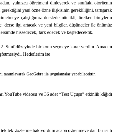
dan, yalnızca öğretmeni dinleyerek ve sınıftaki otoritenin
erektiğini yani özne-özne ilişkisinin gerekliliğini, tartışarak
tmeye çalıştığımız derslerle nitelikli, üretken bireylerin
 derse ilgi artacak ve yeni bilgiler, düşünceler ile önümüz
 dersimde hissedecek, fark edecek ve keşfedecektik.
n 12. Sınıf düzeyinde bir konu seçmeye karar verdim. Amacım
fetmesiydi. Hedeflerim ise
ı tanımlayarak GeoGebra ile uygulamalar yapabilecektir.
rı YouTube videosu ve 36 adet “Test Uçuşu” etkinlik kâğıdı
 tek tek gözlerine bakıyordum acaba öğrenmeye dair bir ışıltı