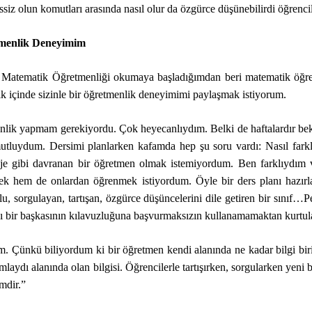
iz olun komutları arasında nasıl olur da özgürce düşünebilirdi öğrenci
tmenlik Deneyimim
Matematik Öğretmenliği okumaya başladığımdan beri matematik öğretm
ık içinde sizinle bir öğretmenlik deneyimimi paylaşmak istiyorum.
nlik yapmam gerekiyordu. Çok heyecanlıydım. Belki de haftalardır bekl
utluydum. Dersimi planlarken kafamda hep şu soru vardı: Nasıl farklı 
ye obje gibi davranan bir öğretmen olmak istemiyordum. Ben farklıyd
ek hem de onlardan öğrenmek istiyordum. Öyle bir ders planı hazırl
dolu, sorgulayan, tartışan, özgürce düşüncelerini dile getiren bir sın
arını bir başkasının kılavuzluğuna başvurmaksızın kullanamamaktan kurt
 Çünkü biliyordum ki bir öğretmen kendi alanında ne kadar bilgi biriki
laydı alanında olan bilgisi. Öğrencilerle tartışırken, sorgularken yeni
mdir.”