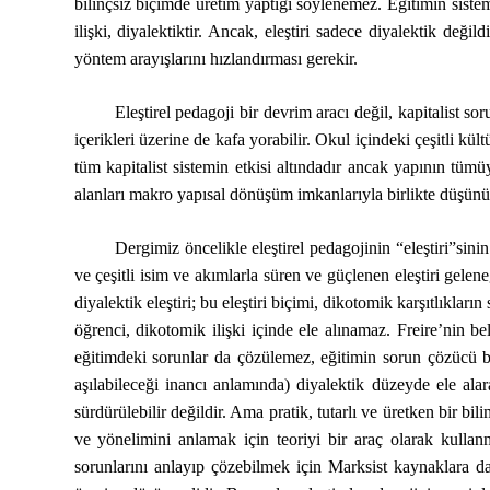
bilinçsiz biçimde üretim yaptığı söylenemez. Eğitimin sistemd
ilişki, diyalektiktir. Ancak, eleştiri sadece diyalektik değil
yöntem arayışlarını hızlandırması gerekir.
Eleştirel pedagoji bir devrim aracı değil, kapitalist sorunl
içerikleri üzerine de kafa yorabilir. Okul içindeki çeşitli kü
tüm kapitalist sistemin etkisi altındadır ancak yapının tümü
alanları makro yapısal dönüşüm imkanlarıyla birlikte düşünül
Dergimiz öncelikle eleştirel pedagojinin “eleştiri”sinin
ve çeşitli isim ve akımlarla süren ve güçlenen eleştiri gelene
diyalektik eleştiri; bu eleştiri biçimi, dikotomik karşıtlıkla
öğrenci, dikotomik ilişki içinde ele alınamaz. Freire’nin be
eğitimdeki sorunlar da çözülemez, eğitimin sorun çözücü bo
aşılabileceği inancı anlamında) diyalektik düzeyde ele ala
sürdürülebilir değildir. Ama pratik, tutarlı ve üretken bir bil
ve yönelimini anlamak için teoriyi bir araç olarak kullanm
sorunlarını anlayıp çözebilmek için Marksist kaynaklara d