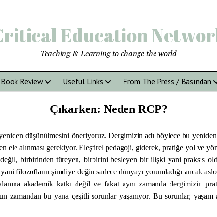
Critical Education Networ
Teaching & Learning to change the world
Book Review
Useful Links
From The Press / Basından
Çıkarken: Neden RCP?
eniden düşünülmesini öneriyoruz. Dergimizin adı böylece bu yeniden d
den ele alınması gerekiyor. Eleştirel pedagoji, giderek, pratiğe yol ve y
ik değil, birbirinden türeyen, birbirini besleyen bir ilişki yani praks
 yani filozofların şimdiye değin sadece dünyayı yorumladığı ancak aslo
 alanına akademik katkı değil ve fakat aynı zamanda dergimizin pra
zun zamandan bu yana çeşitli sorunlar yaşanıyor. Bu sorunlar, yaşam a