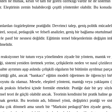
en ne mutlak, kesin ve tam bir göreli özerkliği vardır ne de sistemin b
dir. Eleştirinin zemin bulabileceği çeşitli yöntemler olabilir. Bu konuda e
ardan özgürleştirme pratiğidir. Devrimci talep, geniş politik mücadele
ltürel, sosyal, pedagojik ve felsefi analizler, geniş bir bağlama oturtul
yle pasif bir nesnesi değildir. Eğitimin temel bileşenlerinin değişim 
melidir.
 reaksiyoner bir tutum veya yönelimden ziyade bir yöntem, mantık ve
ği, sistemi yeniden üretmek yerine, çelişkilerin neden ve nasıl çözüleceği
rın sahte ayrımını aşıp aslında çelişkili olguların bir bütünün ayrılmaz 
lirttiği gibi, ancak “bankacı” eğitim modeli öğretmen ile öğrenciyi birb
yutu da olamaz. Mesele, eleştirel yöntemi, mantığı veya yaklaşımı (u
rak praksis felsefesi içinde formüle etmektir. Pratiğe dair bir şey s
imsel teori ile güçlü olabilir ancak. Teorinin kendisini bir pratik haline 
ak gerekir. Bu teorinin adı, bilimsel yönü, değiştirici pratiği ve si
aha çok dönmeli ama sınırlı bir “Marksist pedagoji”den ziyade geniş, 