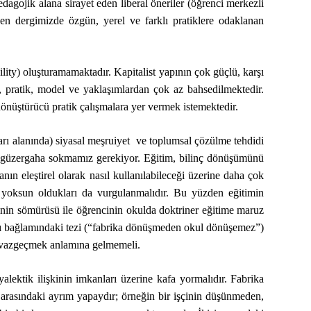
edagojik alana sirayet eden liberal öneriler (öğrenci merkezli
zden dergimizde özgün, yerel ve farklı pratiklere odaklanan
bility) oluşturamamaktadır. Kapitalist yapının çok güçlü, karşı
, pratik, model ve yaklaşımlardan çok az bahsedilmektedir.
dönüştürücü pratik çalışmalara yer vermek istemektedir.
rı alanında) siyasal meşruiyet ve toplumsal çözülme tehdidi
bir güzergaha sokmamız gerekiyor. Eğitim, bilinç dönüşümünü
anın eleştirel olarak nasıl kullanılabileceği üzerine daha çok
n yoksun oldukları da vurgulanmalıdır. Bu yüzden eğitimin
şçinin sömürüsü ile öğrencinin okulda doktriner eğitime maruz
lcı bağlamındaki tezi (“fabrika dönüşmeden okul dönüşemez”)
an vazgeçmek anlamına gelmemeli.
lektik ilişkinin imkanları üzerine kafa yormalıdır. Fabrika
si arasındaki ayrım yapaydır; örneğin bir işçinin düşünmeden,