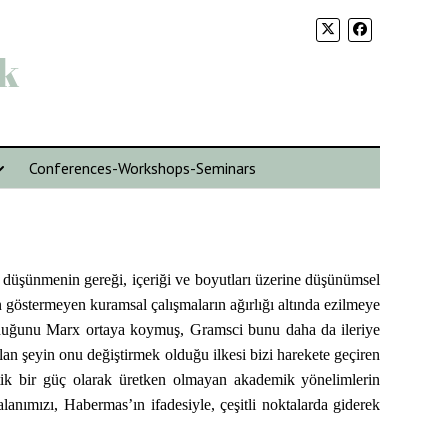
k
Conferences-Workshops-Seminars
üşünmenin gereği, içeriği ve boyutları üzerine düşünümsel
ön göstermeyen kuramsal çalışmaların ağırlığı altında ezilmeye
is olduğunu Marx ortaya koymuş, Gramsci bunu daha da ileriye
lan şeyin onu değiştirmek olduğu ilkesi bizi harekete geçiren
tik bir güç olarak üretken olmayan akademik yönelimlerin
lanımızı, Habermas’ın ifadesiyle, çeşitli noktalarda giderek