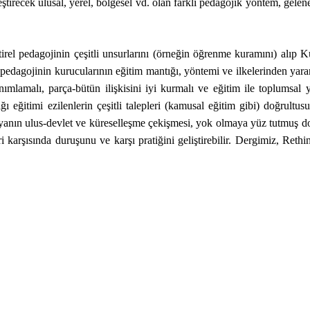
ştirecek ulusal, yerel, bölgesel vd. olan farklı pedagojik yöntem, gelen
irel pedagojinin çeşitli unsurlarını (örneğin öğrenme kuramını) alı
pedagojinin kurucularının eğitim mantığı, yöntemi ve ilkelerinden yararl
nımlamalı, parça-bütün ilişkisini iyi kurmalı ve eğitim ile toplumsal 
ğı eğitimi ezilenlerin çeşitli talepleri (kamusal eğitim gibi) doğru
anın ulus-devlet ve küreselleşme çekişmesi, yok olmaya yüz tutmuş doğa 
ri karşısında duruşunu ve karşı pratiğini geliştirebilir. Dergimiz, Ret