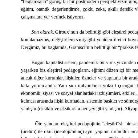
“bağlamsalcı” görüş, bir tür postmodern perspektivizm gibi, g
eğitim, otantik değerlendirme, çoklu zeka, akıllı derslik 
çalışmalara yer vermek istiyoruz.
Son olarak,
Giroux’nun da belirttiği gibi eleştirel peda
konulamazmış, değiştirilemezmiş gibi yeniden üretici boyu
Dergimiz, bu bağlamda, Gramsci’nin belirttiği bir “praksis 
Bugün kapitalist sistem, pandemik bir virüs yüzünden ciddi
yaşarken biz eleştirel pedagogların, eğitimi düzen içi bir
ancak diğer kurumlar, ilişkiler, özneler ve yapılarla bir ara
kafa yorulmalıdır. Yanı sıra milyonlarca yoksul çocuğun 
ekonomik, siyasi ve sosyal alanlardaki izdüşümleri, etkileri
kalması arasında ilişki kurmadan, sistemin baskıcı ve sömü
yanlıştır (eksiktir ve eksik olan her şey gibi yanlıştır). 
Öte yandan, eleştirel pedagojinin “eleştiri”si, bir saptam
(üretim) ile okul (ideoloji/bilinç) aynı yapının ürünüdür am