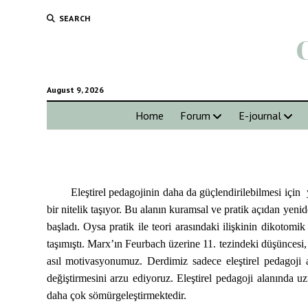
SEARCH
August 9, 2026
Home
Forum
E-journal
Eleştirel pedagojinin daha da güçlendirilebilmesi için y
bir nitelik taşıyor. Bu alanın kuramsal ve pratik açıdan yeni
başladı. Oysa pratik ile teori arasındaki ilişkinin dikotom
taşımıştı. Marx’ın Feurbach üzerine 11. tezindeki düşüncesi,
asıl motivasyonumuz. Derdimiz sadece eleştirel pedagoji
değiştirmesini arzu ediyoruz. Eleştirel pedagoji alanında u
daha çok sömürgeleştirmektedir.