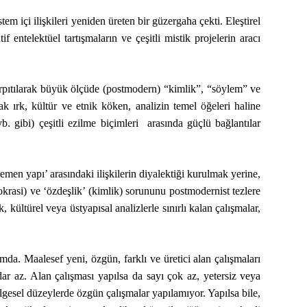
tem içi ilişkileri yeniden üreten bir güzergaha çekti. Eleştirel
f entelektüel tartışmaların ve çeşitli mistik projelerin aracı
 çarpıtılarak büyük ölçüde (postmodern) “kimlik”, “söylem” ve
rak ırk, kültür ve etnik köken, analizin temel öğeleri haline
 vb. gibi) çeşitli ezilme biçimleri arasında güçlü bağlantılar
emen yapı’ arasındaki ilişkilerin diyalektiği kurulmak yerine,
mokrasi) ve ‘özdeşlik’ (kimlik) sorununu postmodernist tezlere
kültürel veya üstyapısal analizlerle sınırlı kalan çalışmalar,
umda. Maalesef yeni, özgün, farklı ve üretici alan çalışmaları
dar az. Alan çalışması yapılsa da sayı çok az, yetersiz veya
lgesel düzeylerde özgün çalışmalar yapılamıyor. Yapılsa bile,