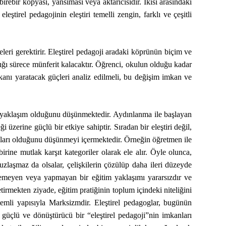
irebir kopyası, yansıması veya aktarıcısıdır. İkisi arasındaki
leştirel pedagojinin eleştiri temelli zengin, farklı ve çeşitli
leri gerektirir. Eleştirel pedagoji aradaki köprünün biçim ve
madığı sürece münferit kalacaktır. Öğrenci, okulun olduğu kadar
imkanı yaratacak güçleri analiz edilmeli, bu değişim imkan ve
 yaklaşım olduğunu düşünmektedir. Aydınlanma ile başlayan
 üzerine güçlü bir etkiye sahiptir. Sıradan bir eleştiri değil,
parçaları olduğunu düşünmeyi içermektedir. Örneğin öğretmen ile
irine mutlak karşıt kategoriler olarak ele alır. Öyle olunca,
zlaşmaz da olsalar, çelişkilerin çözülüp daha ileri düzeyde
öylemeyen veya yapmayan bir eğitim yaklaşımı yararsızdır ve
getirmekten ziyade, eğitim pratiğinin toplum içindeki niteliğini
stemli yapısıyla Marksizmdir. Eleştirel pedagoglar, bugünün
güçlü ve dönüştürücü bir “eleştirel pedagoji”nin imkanları