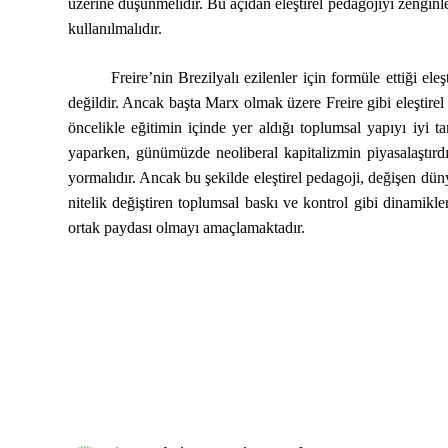
üzerine düşünmelidir. Bu açıdan eleştirel pedagojiyi zenginle
kullanılmalıdır.
Freire’nin Brezilyalı ezilenler için formüle ettiği eleşt
değildir. Ancak başta Marx olmak üzere Freire gibi eleştirel 
öncelikle eğitimin içinde yer aldığı toplumsal yapıyı iyi ta
yaparken, günümüzde neoliberal kapitalizmin piyasalaştırdı
yormalıdır. Ancak bu şekilde eleştirel pedagoji, değişen düny
nitelik değiştiren toplumsal baskı ve kontrol gibi dinamikle
ortak paydası olmayı amaçlamaktadır.