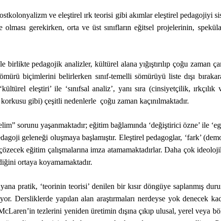
tkolonyalizm ve eleştirel ırk teorisi gibi akımlar eleştirel pedagojiyi sis
olması gerekirken, orta ve üst sınıfların eğitsel projelerinin, spekülati
yle birlikte pedagojik analizler, kültürel alana yığıştırılıp çoğu zaman
 sömürü biçimlerini belirlerken sınıf-temelli sömürüyü liste dışı bıraka
türel eleştiri’ ile ‘sınıfsal analiz’, yanı sıra (cinsiyetçilik, ırkçılık
 korkusu gibi) çeşitli nedenlerle çoğu zaman kaçınılmaktadır.
nelim” sorunu yaşanmaktadır; eğitim bağlamında ‘değiştirici özne’ ile ‘eg
l pedagoji geleneği oluşmaya başlamıştır. Eleştirel pedagoglar, ‘fark’ (de
çözecek eğitim çalışmalarına imza atamamaktadırlar. Daha çok ideolojik, 
diğini ortaya koyamamaktadır.
yana pratik, ‘teorinin teorisi’ denilen bir kısır döngüye saplanmış dur
ıyor. Dersliklerde yapılan alan araştırmaları nerdeyse yok denecek ka
McLaren’in tezlerini yeniden üretimin dışına çıkıp ulusal, yerel veya bö