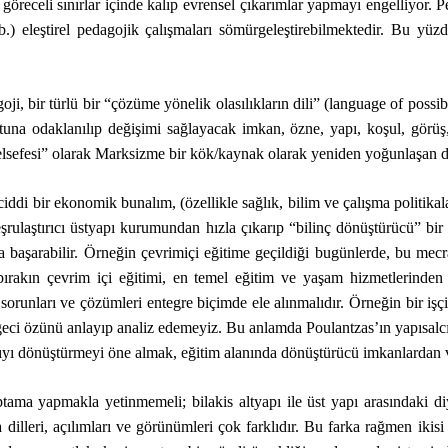
öreceli sınırlar içinde kalıp evrensel çıkarımlar yapmayı engelliyor. P
vb.) eleştirel pedagojik çalışmaları sömürgeleştirebilmektedir. Bu yü
goji, bir türlü bir “çözüme yönelik olasılıkların dili” (language of possi
tuna odaklanılıp değişimi sağlayacak imkan, özne, yapı, koşul, görüş
felsefesi” olarak Marksizme bir kök/kaynak olarak yeniden yoğunlaşan 
 bir ekonomik bunalım, (özellikle sağlık, bilim ve çalışma politikala
 meşrulaştırıcı üstyapı kurumundan hızla çıkarıp “bilinç dönüştürücü” 
da başarabilir. Örneğin çevrimiçi eğitime geçildiği bugünlerde, bu mecr
bırakın çevrim içi eğitimi, en temel eğitim ve yaşam hizmetlerinde
, sorunları ve çözümleri entegre biçimde ele alınmalıdır. Örneğin bir i
rgeci özünü anlayıp analiz edemeyiz. Bu anlamda Poulantzas’ın yapısa
Altyapıyı dönüştürmeyi öne almak, eğitim alanında dönüştürücü imkanlard
a yapmakla yetinmemeli; bilakis altyapı ile üst yapı arasındaki diya
a dilleri, açılımları ve görünümleri çok farklıdır. Bu farka rağmen iki