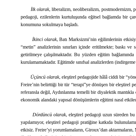
İlk olarak
, liberalizm, neoliberalizm, postmodernizm, pos
pedagoji, ezilenlerin kurtuluşunda eğitsel bağlamda bir çare 
konumuna sokulmaya başladı.
İkinci olarak
, Batı Marksizmi’nin eğilimlerinin etkisi
“metin” analizlerinin sınırları içinde eritilmekte; baskı ve
getirilmeye çalışılmaktadır. Bu yüzden eğitim bağlamında ‘kül
kurulamamaktadır. Eğitimde sınıfsal analizlerden (indirgeme
Üçüncü olarak
, eleştirel pedagojide hâlâ ciddi bir “yö
Freire’nin belirttiği bir tür “terapi”ye dönüşen bir eleştire
referansla değil, Aydınlanma temelli bir diyalektik mantıkla 
ekonomik alandaki yapısal dönüşümlerin eğitimi nasıl etkile
Dördüncü olarak
, eleştirel pedagoji uzun süreden bu 
yapılamıyor, eleştirel pedagoji pratiğine katkıda bulunulam
etkisiz. Freire’yi yorumlamaların, Giroux’dan aktarmaların, 