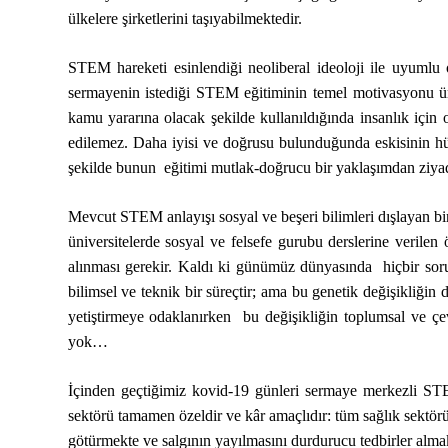
ülkelere şirketlerini taşıyabilmektedir.
STEM hareketi esinlendiği neoliberal ideoloji ile uyumlu
sermayenin istediği STEM eğitiminin temel motivasyonu üreti
kamu yararına olacak şekilde kullanıldığında insanlık için o
edilemez. Daha iyisi ve doğrusu bulunduğunda eskisinin hük
şekilde bunun eğitimi mutlak-doğrucu bir yaklaşımdan ziyade
Mevcut STEM anlayışı sosyal ve beşeri bilimleri dışlayan bir
üniversitelerde sosyal ve felsefe gurubu derslerine veril
alınması gerekir. Kaldı ki günümüz dünyasında hiçbir soru
bilimsel ve teknik bir süreçtir; ama bu genetik değişikliği
yetiştirmeye odaklanırken bu değişikliğin toplumsal ve çevr
yok…
İçinden geçtiğimiz kovid-19 günleri sermaye merkezli STEM
sektörü tamamen özeldir ve kâr amaçlıdır: tüm sağlık sektör
götürmekte ve salgının yayılmasını durdurucu tedbirler alma