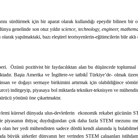
larını sürdürmek için bir aparat olarak kullandığı epeydir bilinen bir 
dünya genelinde son otuz yıldır
science, technology, engineer, mathema
larak yapılmaktaki, bazı eleştirel teorisyenlerin-eğitimcilerin bile aklı
eri. Özünü pozitivist bir faydacılıktan alan bu düşüncede toplumsal v
rtmaktadır. Başta Amerika ve İngiltere-ve tatbikî Türkiye’de- olmak üz
an ve doğayı sermaye birikimini artırmak için olabildiğince sömürme
ource) indirgeyip, piyasaya bol miktarda tekniker-teknisyen ve mühend
ömürücü yönünü öne çıkartmaktır.
ylemi küresel dünyada ulus-devletlerin ekonomik rekabet gücünün S
e piyasanın ihtiyaç duyduğundan çok daha fazla STEM mezunu mevc
lan her yedi mühendisten sadece dördü kendi alanında iş bulabilmekte
ında büyük şirketler dünyanın her yerinden STEM çalışanları istih