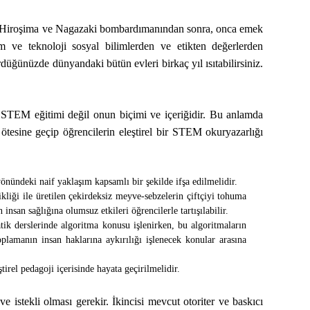
arı, Hiroşima ve Nagazaki bombardımanından sonra, onca emek
ilim ve teknoloji sosyal bilimlerden ve etikten değerlerden
üğünüzde dünyandaki bütün evleri birkaç yıl ısıtabilirsiniz.
STEM eğitimi değil onun biçimi ve içeriğidir. Bu anlamda
tesine geçip öğrencilerin eleştirel bir STEM okuryazarlığı
önündeki naif yaklaşım kapsamlı bir şekilde ifşa edilmelidir.
kliği ile üretilen çekirdeksiz meyve-sebzelerin çiftçiyi tohuma
insan sağlığına olumsuz etkileri öğrencilerle tartışılabilir.
tik derslerinde algoritma konusu işlenirken, bu algoritmaların
oplamanın insan haklarına aykırılığı işlenecek konular arasına
irel pedagoji içerisinde hayata geçirilmelidir.
e istekli olması gerekir. İkincisi mevcut otoriter ve baskıcı