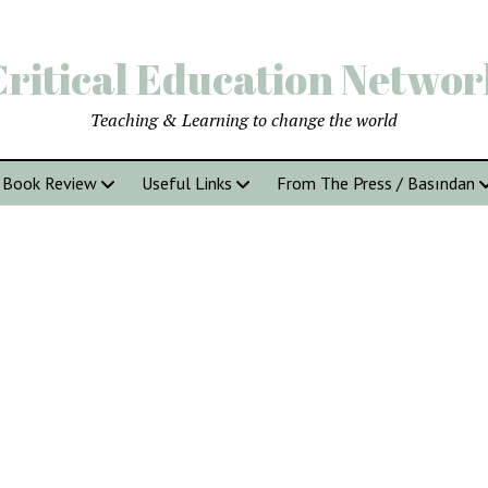
Critical Education Networ
Teaching & Learning to change the world
Book Review
Useful Links
From The Press / Basından