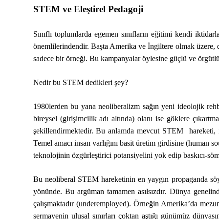
STEM ve Eleştirel Pedagoji
Sınıflı toplumlarda egemen sınıfların eğitimi kendi iktidar
önemlilerindendir. Başta Amerika ve İngiltere olmak üzere, 
sadece bir örneği. Bu kampanyalar öylesine güçlü ve örgütlü o
Nedir bu STEM dedikleri şey?
1980lerden bu yana neoliberalizm sağın yeni ideolojik rehb
bireysel (girişimcilik adı altında) olanı ise göklere çıka
şekillendirmektedir. Bu anlamda mevcut STEM hareketi, ins
Temel amacı insan varlığını basit üretim girdisine (human s
teknolojinin özgürleştirici potansiyelini yok edip baskıcı-s
Bu neoliberal STEM hareketinin en yaygın propaganda sö
yönünde. Bu argüman tamamen asılsızdır. Dünya genelind
çalışmaktadır (underemployed). Örneğin Amerika’da mezun o
sermayenin ulusal sınırları çoktan aştığı günümüz dünyas