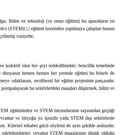
olgu. Bilim ve teknoloji (ve onun eğitimi) bu aparatların en
tics
(STEM)
[1]
eğitimi üzerinden yapılmaya çalışılan bunun
 çelinmiş vaziyette.
e kolektif olan her şeyi reddedilmekte; bencillik temelinde
ere dünyanın hemen hemen her yerinde eğitimi bu felsefe ile
ye odaklanan, neoliberal bir eğitim projesinin parçasıdır.
is pompalayarak bu sektörlerdeki maaşları düşürmek, bilim ve
TEM eğitiminden ve STEM mezunlarının sayısından geçtiği
uttur ve birçoğu ya işsizdir yada STEM dışı sektörlerde
. Küresel rekabet gücü söylemi de aynı şekilde asılsızdır;
dam edebilmekteler; veyahut STEM maaşlarının düşük olduğu