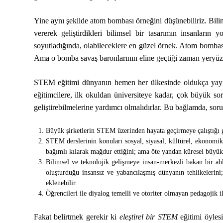
Yine aynı şekilde atom bombası örneğini düşünebiliriz. Bil
vererek geliştirdikleri bilimsel bir tasarımın insanların 
soyutladığında, olabileceklere en güzel örnek. Atom bombası
Ama o bomba savaş baronlarının eline geçtiği zaman yeryüzün
STEM eğitimi dünyanın hemen her ülkesinde oldukça yaygı
eğitimcilere, ilk okuldan üniversiteye kadar, çok büyük s
geliştirebilmelerine yardımcı olmalıdırlar. Bu bağlamda, sor
Büyük şirketlerin STEM üzerinden hayata geçirmeye çalıştığı 
STEM derslerinin konuları sosyal, siyasal, kültürel, ekonomik 
bağımlı kılarak mağdur ettiğini; ama öte yandan küresel büyük şi
Bilimsel ve teknolojik gelişmeye insan-merkezli bakan bir ahl
oluşturduğu insansız ve yabancılaşmış dünyanın tehlikelerini;
eklenebilir.
Öğrencileri ile diyalog temelli ve otoriter olmayan pedagojik i
Fakat belirtmek gerekir ki
eleştirel bir STEM
eğitimi öylesi