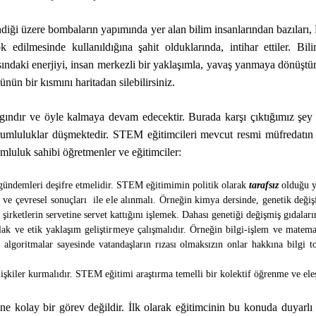
indiği üzere bombaların yapımında yer alan bilim insanlarından bazıl
yok edilmesinde kullanıldığına şahit olduklarında, intihar ettiler. B
ndaki enerjiyi, insan merkezli bir yaklaşımla, yavaş yanmaya dönüştürd
ün bir kısmını haritadan silebilirsiniz.
ndır ve öyle kalmaya devam edecektir. Burada karşı çıktığımız şey 
orumluluklar düşmektedir. STEM eğitimcileri mevcut resmi müfredatın ö
umluluk sahibi öğretmenler ve eğitimciler:
gündemleri deşifre etmelidir. STEM eğitimimin politik olarak
tarafsız
olduğu y
ve çevresel sonuçları ile ele alınmalı. Örneğin kimya dersinde, genetik değişi
rketlerin servetine servet kattığını işlemek. Dahası genetiği değişmiş gıdaların 
ak ve etik yaklaşım geliştirmeye çalışmalıdır. Örneğin bilgi-işlem ve matema
 algoritmalar sayesinde vatandaşların rızası olmaksızın onlar hakkına bilgi t
lişkiler kurmalıdır. STEM eğitimi araştırma temelli bir kolektif öğrenme ve eleşt
ne kolay bir görev değildir. İlk olarak eğitimcinin bu konuda duyarlı v