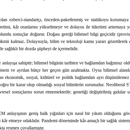
 olan ezberci-standartçı, önceden-paketlenmiş ve statükoyu korumaya 
mi, kâr oranlarını yükseltmeye ve dolayısı ile tüketimi artırmaya yön
lumlu sonuçlar doğurur. Doğası gereği bilimsel bilgi geçicidir (provisio
mü kalmaz. Dolayısıyla, bilim ve teknoloji kamu yararı gözetilerek d
 sağlıklı bir dozda şüpheyi de içermelidir.
 anlayışa sahiptir; bilimsel bilginin tarihten ve bağlamdan bağımsız o
en önem ve ayrılan bütçe her geçen gün azalmakta. Oysa bilimsel alan
n ekonomik, sosyal, kültürel ve politik bağlamdan ayrı düşünülemez 
n doğru bir karar olup olmadığı sosyal bilimlerin sorunudur. Neoliberal
esel sonuçlarını sorun etmemektedir; genetiği değiştirilmiş gıdalar ul
 anlayışının geniş halk yığınları için nasıl bir yıkım olduğunu göst
ü kâr etmeye odaklıdır. Pandemi döneminde kâr-amaçlı bir sağlık sistem
kta resmen çuvallamıştır.