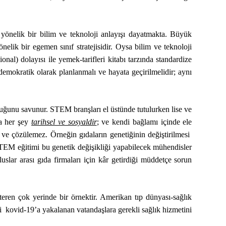
yönelik bir bilim ve teknoloji anlayışı dayatmakta. Büyük
elik bir egemen sınıf stratejisidir. Oysa bilim ve teknoloji
nal) dolayısı ile yemek-tarifleri kitabı tarzında standardize
emokratik olarak planlanmalı ve hayata geçirilmelidir; aynı
lduğunu savunur. STEM branşları el üstünde tutulurken lise ve
da her şey
tarihsel ve sosyaldir
; ve kendi bağlamı içinde ele
ve çözülemez. Örneğin gıdaların genetiğinin değiştirilmesi
 STEM eğitimi bu genetik değişikliği yapabilecek mühendisler
uslar arası gıda firmaları için kâr getirdiği müddetçe sorun
eren çok yerinde bir örnektir. Amerikan tıp dünyası-sağlık
i kovid-19’a yakalanan vatandaşlara gerekli sağlık hizmetini