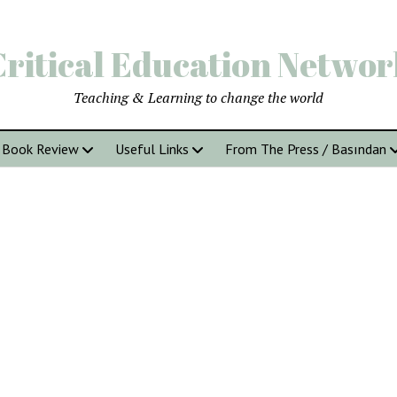
Critical Education Networ
Teaching & Learning to change the world
Book Review
Useful Links
From The Press / Basından