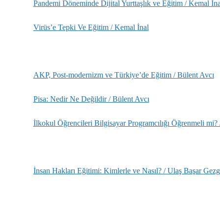
Pandemi Döneminde Dijital Yurttaşlık ve Eğitim / Kemal İna
Virüs’e Tepki Ve Eğitim / Kemal İnal
AKP, Post-modernizm ve Türkiye’de Eğitim / Bülent Avcı
Pisa: Nedir Ne Değildir / Bülent Avcı
İlkokul Öğrencileri Bilgisayar Programcılığı Öğrenmeli mi? 
İnsan Hakları Eğitimi: Kimlerle ve Nasıl? / Ulaş Başar Gezg