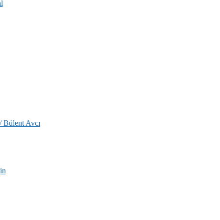
l
/ Bülent Avcı
in