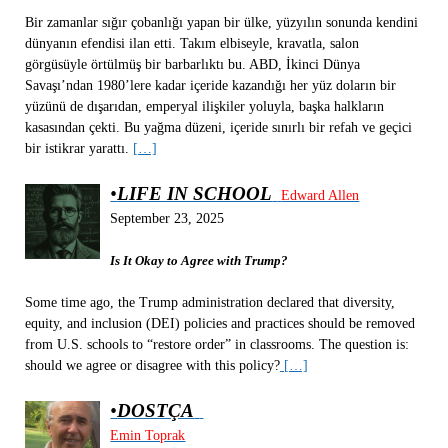
Bir zamanlar sığır çobanlığı yapan bir ülke, yüzyılın sonunda kendini
dünyanın efendisi ilan etti. Takım elbiseyle, kravatla, salon
görgüsüyle örtülmüş bir barbarlıktı bu. ABD, İkinci Dünya
Savaşı’ndan 1980’lere kadar içeride kazandığı her yüz doların bir
yüzünü de dışarıdan, emperyal ilişkiler yoluyla, başka halkların
kasasından çekti. Bu yağma düzeni, içeride sınırlı bir refah ve geçici
bir istikrar yarattı.
[…]
•
LIFE IN SCHOOL
Edward Allen
September 23, 2025
Is It Okay to Agree with Trump?
Some time ago, the Trump administration declared that diversity,
equity, and inclusion (DEI) policies and practices should be removed
from U.S. schools to “restore order” in classrooms. The question is:
should we agree or disagree with this policy?
[…]
•
DOSTÇA
Emin Toprak