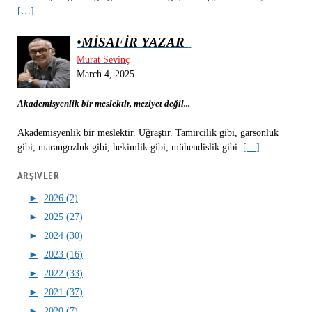
[…]
•
MİSAFİR YAZAR
Murat Sevinç
March 4, 2025
Akademisyenlik bir meslektir, meziyet değil...
Akademisyenlik bir meslektir. Uğraştır. Tamircilik gibi, garsonluk
gibi, marangozluk gibi, hekimlik gibi, mühendislik gibi.
[…]
ARŞIVLER
►
2026 (2)
►
2025 (27)
►
2024 (30)
►
2023 (16)
►
2022 (33)
►
2021 (37)
►
2020 (7)