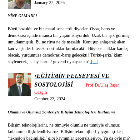
January 22, 2026
YİNE OLMADI !
Büyü bozuldu ve bir masal sona erdi diyorlar. Oysa, barış ve
demokrasi içinde insanca bir yaşam istiyorduk. Uzak bir ışık görmüş
umutlanmıştık. Bu ne rüya ne de masaldı. Konuşup anlaşarak akan
kan ve şiddet bitecek, dostluklar kurulacaktı. Böylece halklar kardeş
olacak, yurdumuza demokrasi-barış gelecekti! Türkü-şarkı/ klam
söylenecek, halay-horon/ govend oynayacaktı!
[…]
•
EĞİTİMİN FELSEFESİ VE
SOSYOLOJİSİ
Prof.Dr.Ulaş Başar
Gezgin
October 22, 2024
Olumlu ve Olumsuz Yönleriyle Bilişim Teknolojileri Kullanımı
Bilişim teknolojilerini, ne tümüyle olumlu ne tümüyle olumsuz
kullanımla ilişkilendiriyoruz. Bilişim teknolojileri yaygınlaştıkça,
‘teknoloji bağımlılığı’ gibi kavramlar geçersizleşiyor. Ya da öyle mi?