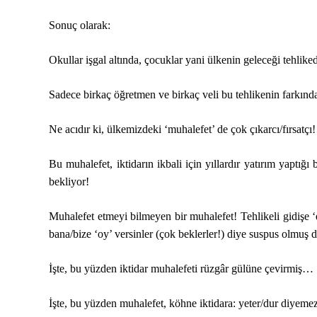
Sonuç olarak:
Okullar işgal altında, çocuklar yani ülkenin geleceği tehlike
Sadece birkaç öğretmen ve birkaç veli bu tehlikenin farkınd
Ne acıdır ki, ülkemizdeki ‘muhalefet’ de çok çıkarcı/fırsatçı!
Bu muhalefet, iktidarın ikbali için yıllardır yatırım yaptı
bekliyor!
Muhalefet etmeyi bilmeyen bir muhalefet! Tehlikeli gidişe 
bana/bize ‘oy’ versinler (çok beklerler!) diye suspus olmuş
İşte, bu yüzden iktidar muhalefeti rüzgâr gülüne çevirmiş…
İşte, bu yüzden muhalefet, köhne iktidara: yeter/dur diyeme