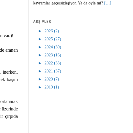
kavramlar geçersizleşiyor. Ya da öyle mi?
[…]
ARŞIVLER
►
2026 (2)
m var.)!
►
2025 (27)
►
2024 (30)
 de aranan
►
2023 (16)
►
2022 (33)
►
2021 (37)
 inerken,
►
2020 (7)
ek başını
►
2019 (1)
zorlanarak
e üzerinde
r çırpıda