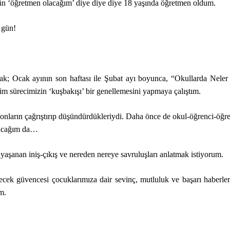
ün ‘öğretmen olacağım’ diye diye diye 18 yaşında öğretmen oldum.
 gün!
arak; Ocak ayının son haftası ile Şubat ayı boyunca, “Okullarda Nele
tim sürecimizin ‘kuşbakışı’ bir genellemesini yapmaya çalıştım.
nların çağrıştırıp düşündürdükleriydi. Daha önce de okul-öğrenci-öğr
azacağım da…
ak yaşanan iniş-çıkış ve nereden nereye savruluşları anlatmak istiyorum.
elecek güvencesi çocuklarımıza dair sevinç, mutluluk ve başarı haberl
m.