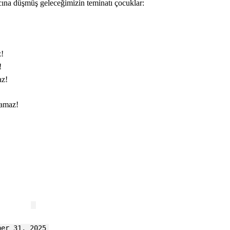
acına düşmüş geleceğimizin teminatı çocuklar:
z!
!
az!
lamaz!
er 31, 2025