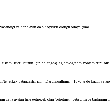
 yaşandığı ve her olayın da bir öyküsü olduğu ortaya çıkar.
istemi ister. Bunun için de çağdaş eğitim-öğretim yöntemlerini bilen
ih’te, erkek vatandaşlar için “Dârülmuallimîn”, 1870’te de kadın vatand
timi çağa uygun hale getirecek olan ‘öğretmen’ yetiştirmeye başlanmıştır