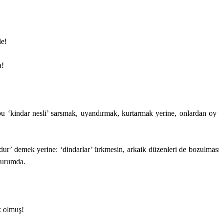
de!
a!
ğı bu ‘kindar nesli’ sarsmak, uyandırmak, kurtarmak yerine, onlardan oy
‘dur’ demek yerine: ‘dindarlar’ ürkmesin, arkaik düzenleri de bozulmas
 durumda.
z olmuş!