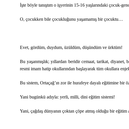
İşte böyle tanıştım o işyerinin 15-16 yaşlarındaki çocuk-genc
O, çocukken bile çocukluğunu yaşamamış bir çocuktu…
Evet, gördüm, duydum, üzüldüm, düşündüm ve ürktüm!
Bu yaşanmışlık; yıllardan beridir cemaat, tarikat, diyanet, 
resmi imam hatip okullarından başlayarak tüm okullara enjekt
Bu sistem, Ortaçağ’ın zor ile hurafeye dayalı eğitimine bir ö
Yani bugünkü adıyla: yerli, milli, dini eğitim sistemi!
Yani, çağdaş dünyanın çoktan çöpe atmış olduğu bir eğitim a