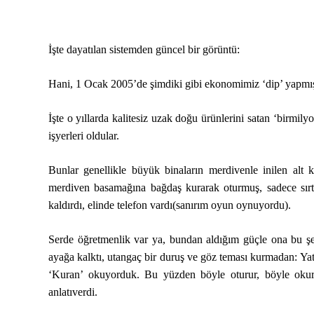
İşte dayatılan sistemden güncel bir görüntü:
Hani, 1 Ocak 2005’de şimdiki gibi ekonomimiz ‘dip’ yapmış ve
İşte o yıllarda kalitesiz uzak doğu ürünlerini satan ‘birmil
işyerleri oldular.
Bunlar genellikle büyük binaların merdivenle inilen alt 
merdiven basamağına bağdaş kurarak oturmuş, sadece sırt
kaldırdı, elinde telefon vardı(sanırım oyun oynuyordu).
Serde öğretmenlik var ya, bundan aldığım güçle ona bu şek
ayağa kalktı, utangaç bir duruş ve göz teması kurmadan: Ya
‘Kuran’ okuyorduk. Bu yüzden böyle oturur, böyle okuru
anlatıverdi.