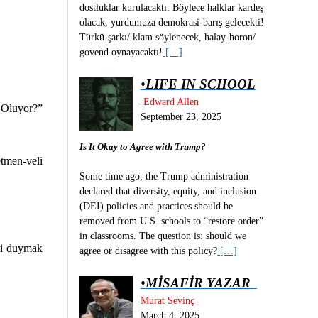
dostluklar kurulacaktı. Böylece halklar kardeş
olacak, yurdumuza demokrasi-barış gelecekti!
Türkü-şarkı/ klam söylenecek, halay-horon/
govend oynayacaktı!
[…]
•
LIFE IN SCHOOL
Edward Allen
r Oluyor?”
September 23, 2025
Is It Okay to Agree with Trump?
etmen-veli
Some time ago, the Trump administration
declared that diversity, equity, and inclusion
(DEI) policies and practices should be
removed from U.S. schools to “restore order”
in classrooms. The question is: should we
eri duymak
agree or disagree with this policy?
[…]
•
MİSAFİR YAZAR
Murat Sevinç
March 4, 2025