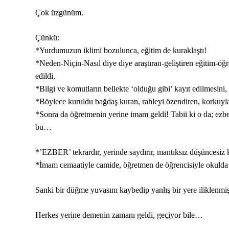
Çok üzgünüm.
Çünkü:
*Yurdumuzun iklimi bozulunca, eğitim de kuraklaştı!
*Neden-Niçin-Nasıl diye diye araştıran-geliştiren eğitim-öğ
edildi.
*Bilgi ve komutların bellekte ‘olduğu gibi’ kayıt edilmesini
*Böylece kuruldu bağdaş kuran, rahleyi özendiren, korkuyla
*Sonra da öğretmenin yerine imam geldi! Tabii ki o da; ezbe
bu…
*’EZBER’ tekrardır, yerinde saydırır, mantıksız düşüncesiz ka
*İmam cemaatiyle camide, öğretmen de öğrencisiyle okulda 
Sanki bir düğme yuvasını kaybedip yanlış bir yere iliklenmiş
Herkes yerine demenin zamanı geldi, geçiyor bile…