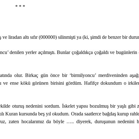
* * *
 liradan altı sıfır (000000) silinmişti ya (ki, şimdi de benzer bir duru
yoncu’ denilen yerler açılmıştı. Bunlar çoğaldıkça çoğaldı ve bugünlerin
katında olur. Birkaç gün önce bir ‘birmilyoncu’ merdiveninden aşağı
ı ve ense kökü görünen birisini gördüm. Hafifçe dokundum o irkiler
ilde oturuş nedenini sordum. İskelet yapısı bozulmuş bir yaşlı gibi 
tılı Kuran kursunda beş yıl okudum. Orada saatlerce bağdaş kurup rahl
z, zaten hocalarımız da böyle ….. diyerek, duruşunun nedenini bi