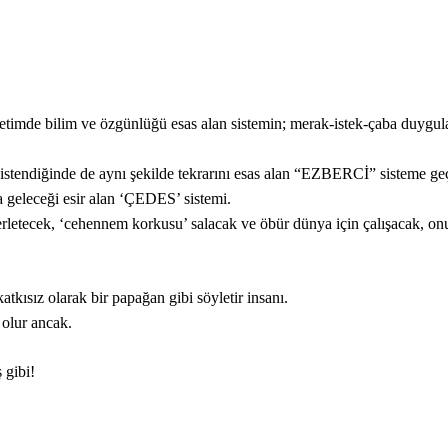
retimde bilim ve özgünlüğü esas alan sistemin; merak-istek-çaba duygul
, istendiğinde de aynı şekilde tekrarını esas alan “EZBERCİ” sisteme geç
 geleceği esir alan ‘ÇEDES’ sistemi.
rletecek, ‘cehennem korkusu’ salacak ve öbür dünya için çalışacak, onu
tkısız olarak bir papağan gibi söyletir insanı.
olur ancak.
 gibi!