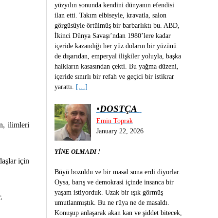
yüzyılın sonunda kendini dünyanın efendisi
ilan etti. Takım elbiseyle, kravatla, salon
görgüsüyle örtülmüş bir barbarlıktı bu. ABD,
İkinci Dünya Savaşı’ndan 1980’lere kadar
içeride kazandığı her yüz doların bir yüzünü
de dışarıdan, emperyal ilişkiler yoluyla, başka
halkların kasasından çekti. Bu yağma düzeni,
içeride sınırlı bir refah ve geçici bir istikrar
yarattı.
[…]
•
DOSTÇA
Emin Toprak
, ilimleri
January 22, 2026
YİNE OLMADI !
aşlar için
Büyü bozuldu ve bir masal sona erdi diyorlar.
Oysa, barış ve demokrasi içinde insanca bir
yaşam istiyorduk. Uzak bir ışık görmüş
.
umutlanmıştık. Bu ne rüya ne de masaldı.
Konuşup anlaşarak akan kan ve şiddet bitecek,