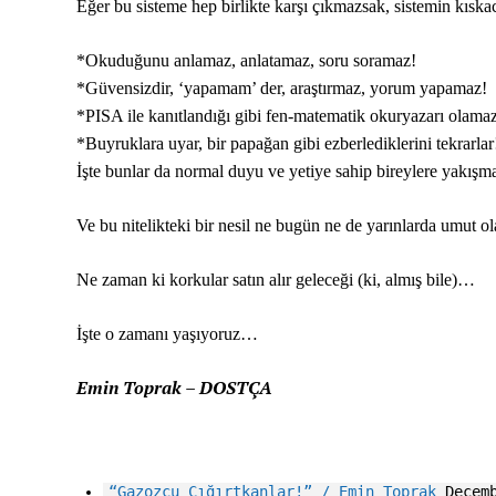
Eğer bu sisteme hep birlikte karşı çıkmazsak, sistemin kısk
*Okuduğunu anlamaz, anlatamaz, soru soramaz!
*Güvensizdir, ‘yapamam’ der, araştırmaz, yorum yapamaz!
*PISA ile kanıtlandığı gibi fen-matematik okuryazarı olama
*Buyruklara uyar, bir papağan gibi ezberlediklerini tekrarlar
İşte bunlar da normal duyu ve yetiye sahip bireylere yakışm
Ve bu nitelikteki bir nesil ne bugün ne de yarınlarda umut o
Ne zaman ki korkular satın alır geleceği (ki, almış bile)…
İşte o zamanı yaşıyoruz…
Emin Toprak – DOSTÇA
“Gazozcu Çığırtkanlar!” / Emin Toprak
Decemb