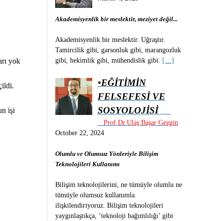
Akademisyenlik bir meslektir, meziyet değil...
Akademisyenlik bir meslektir. Uğraştır.
Tamircilik gibi, garsonluk gibi, marangozluk
gibi, hekimlik gibi, mühendislik gibi.
[…]
arı yok
•
EĞİTİMİN
ildi.
FELSEFESİ VE
SOSYOLOJİSİ
n işi
Prof.Dr.Ulaş Başar Gezgin
October 22, 2024
Olumlu ve Olumsuz Yönleriyle Bilişim
Teknolojileri Kullanımı
Bilişim teknolojilerini, ne tümüyle olumlu ne
tümüyle olumsuz kullanımla
ilişkilendiriyoruz. Bilişim teknolojileri
yaygınlaştıkça, ‘teknoloji bağımlılığı’ gibi