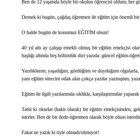
Ben de 12 yaşımda böyle bir okulun öğrencisi oldum, her g
Demek ki bugün, çağdaş öğretmen ile eğitim için önemli bir
O halde bugün de konumuz EĞİTİM olsun!
40 yıl altı ay çalışıp emekli olmuş bir eğitim emekçisi ol
başlığı altında beş bölümlük dizi yazıda: güncel eğitim-öğre
Yazdıklarım; yaşadığım, gördüğüm ve duyduğum olgularla, o
yani eğitim sürecini odak alan çokça yazılar yazmıştım, y
Eğitim ile ilgili yazılarımda sıklıkla, karşılaştırmalar yapar
Tabii ki okurlar (haklı olarak) bir eğitim emekçisinden, g
isterler. Ben de bir dede-öğretmen olarak böyle olsun isterdi
Fakat ne yazık ki öyle olmadı/olmuyor!