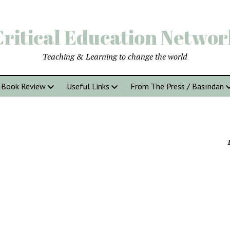
Critical Education Networ
Teaching & Learning to change the world
Book Review
Useful Links
From The Press / Basından