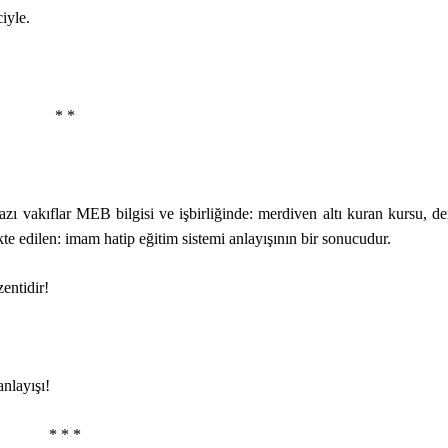
iyle.
* *
bazı vakıflar MEB bilgisi ve işbirliğinde: merdiven altı kuran kursu, d
e edilen: imam hatip eğitim sistemi anlayışının bir sonucudur.
zentidir!
nlayışı!
* * *