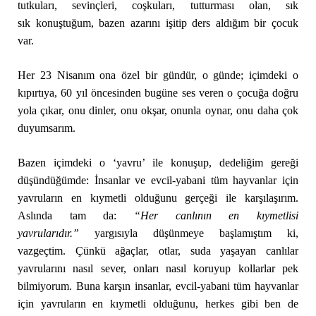
tutkuları, sevinçleri, coşkuları, tutturması olan, sık
sık konuştuğum, bazen azarını işitip ders aldığım bir çocuk
var.
Her 23 Nisanım ona özel bir gündür, o günde; içimdeki o
kıpırtıya, 60 yıl öncesinden bugüne ses veren o çocuğa doğru
yola çıkar, onu dinler, onu okşar, onunla oynar, onu daha çok
duyumsarım.
Bazen içimdeki o ‘yavru’ ile konuşup, dedeliğim gereği
düşündüğümde: İnsanlar ve evcil-yabani tüm hayvanlar için
yavruların en kıymetli olduğunu gerçeği ile karşılaşırım.
Aslında tam da:
“Her canlının en kıymetlisi
yavrularıdır.”
yargısıyla düşünmeye başlamıştım ki,
vazgeçtim. Çünkü ağaçlar, otlar, suda yaşayan canlılar
yavrularını nasıl sever, onları nasıl koruyup kollarlar pek
bilmiyorum. Buna karşın insanlar, evcil-yabani tüm hayvanlar
için yavruların en kıymetli olduğunu, herkes gibi ben de