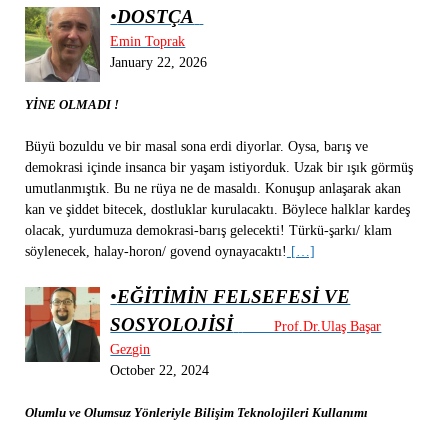
•
DOSTÇA
Emin Toprak
January 22, 2026
YİNE OLMADI !
Büyü bozuldu ve bir masal sona erdi diyorlar. Oysa, barış ve
demokrasi içinde insanca bir yaşam istiyorduk. Uzak bir ışık görmüş
umutlanmıştık. Bu ne rüya ne de masaldı. Konuşup anlaşarak akan
kan ve şiddet bitecek, dostluklar kurulacaktı. Böylece halklar kardeş
olacak, yurdumuza demokrasi-barış gelecekti! Türkü-şarkı/ klam
söylenecek, halay-horon/ govend oynayacaktı!
[…]
•
EĞİTİMİN FELSEFESİ VE
SOSYOLOJİSİ
Prof.Dr.Ulaş Başar
Gezgin
October 22, 2024
Olumlu ve Olumsuz Yönleriyle Bilişim Teknolojileri Kullanımı