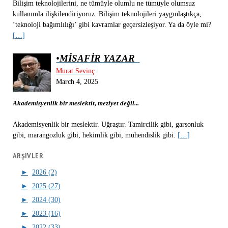
Bilişim teknolojilerini, ne tümüyle olumlu ne tümüyle olumsuz
kullanımla ilişkilendiriyoruz. Bilişim teknolojileri yaygınlaştıkça,
‘teknoloji bağımlılığı’ gibi kavramlar geçersizleşiyor. Ya da öyle mi?
[…]
•
MİSAFİR YAZAR
Murat Sevinç
March 4, 2025
Akademisyenlik bir meslektir, meziyet değil...
Akademisyenlik bir meslektir. Uğraştır. Tamircilik gibi, garsonluk
gibi, marangozluk gibi, hekimlik gibi, mühendislik gibi.
[…]
ARŞIVLER
►
2026 (2)
►
2025 (27)
►
2024 (30)
►
2023 (16)
►
2022 (33)