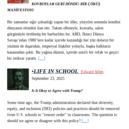
KOVBOYLAR GERİ DÖNDÜ: BİR ÇÖKÜŞ
MANİFESTOSU
Bir zamanlar sığır çobanlığı yapan bir ülke, yüzyılın sonunda kendini
dünyanın efendisi ilan etti. Takım elbiseyle, kravatla, salon
görgüsüyle örtülmüş bir barbarlıktı bu. ABD, İkinci Dünya
Savaşı’ndan 1980’lere kadar içeride kazandığı her yüz doların bir
yüzünü de dışarıdan, emperyal ilişkiler yoluyla, başka halkların
kasasından çekti. Bu yağma düzeni, içeride sınırlı bir refah ve geçici
bir istikrar yarattı.
[…]
•
LIFE IN SCHOOL
Edward Allen
September 23, 2025
Is It Okay to Agree with Trump?
Some time ago, the Trump administration declared that diversity,
equity, and inclusion (DEI) policies and practices should be removed
from U.S. schools to “restore order” in classrooms. The question is:
should we agree or disagree with this policy?
[…]