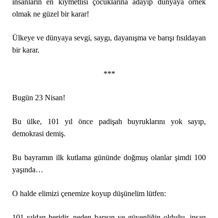
insanların en kıymetlisi çocuklarına adayıp dünyaya örnek
olmak ne güzel bir karar!
Ülkeye ve dünyaya sevgi, saygı, dayanışma ve barışı fısıldayan
bir karar.
***
Bugün 23 Nisan!
Bu ülke, 101 yıl önce padişah buyruklarını yok sayıp,
demokrasi demiş.
Bu bayramın ilk kutlama gününde doğmuş olanlar şimdi 100
yaşında…
O halde elimizi çenemize koyup düşünelim lütfen:
101 yıldan beridir, neden barışın ve güvenliğin olduğu, insan