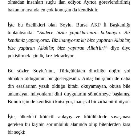
olmadan insanları suçlu ilan ediyor. Ayrıca görevlendirilmiş
bakanlar arsında en çok konuşan da kendisidir.
İşte bu özellikleri olan Soylu, Bursa AKP İl Başkanlığı
toplantısında:
“Sade
ce bizim yaptıklarımıza bakmayın. Biz
kendimiz yapmıyoruz. Biz inanıyoruz ki; bize yaptıran Allah’tır,
bize yaptıran Allah’tır, bize yaptıran Allah’tır!”
diye diye
pekiştirmek için üç kez tekrarlıyor.
Bu sözler, Soylu’nun, Türkçülükten dinciliğe doğru yol
almakta olduğunun bir göstergesidir. Anlaşılan şimdi de daha
din esaslarının yazılı olduğu kitabı okuyamayan, okusa bile
anlamayan milyonların dini duygularını sömürmeye başlamış.
Bunun için de kendisini kutsuyor, inançsal bir zırha bürünüyor.
İşte, ülkedeki kötücül anlayış ve kötülüklerle savaşması
gereken bu kişinin sorumluluk alanında olup bitenlerden kısa
bir seçki: