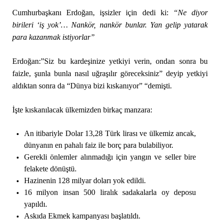
Cumhurbaşkanı Erdoğan, işsizler için dedi ki:
“Ne diyor
birileri ‘iş yok’… Nankör, nankör bunlar. Yan gelip yatarak
para kazanmak istiyorlar”
Erdoğan:”Siz bu kardeşinize yetkiyi verin, ondan sonra bu
faizle, şunla bunla nasıl uğraşılır göreceksiniz” deyip yetkiyi
aldıktan sonra da “Dünya bizi kıskanıyor” “demişti.
İşte kıskanılacak ülkemizden birkaç manzara:
An itibariyle Dolar 13,28 Türk lirası ve ülkemiz ancak,
dünyanın en pahalı faiz ile borç para bulabiliyor.
Gerekli önlemler alınmadığı için yangın ve seller bire
felakete dönüştü.
Hazinenin 128 milyar doları yok edildi.
16 milyon insan 500 liralık sadakalarla oy deposu
yapıldı.
Askıda Ekmek kampanyası başlatıldı.