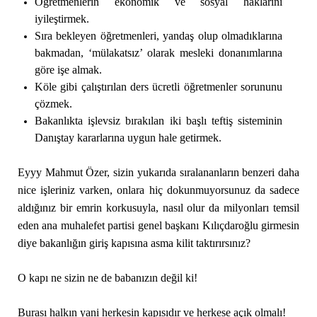
Öğretmenlerin ekonomik ve sosyal haklarını
iyileştirmek.
Sıra bekleyen öğretmenleri, yandaş olup olmadıklarına
bakmadan, ‘mülakatsız’ olarak mesleki donanımlarına
göre işe almak.
Köle gibi çalıştırılan ders ücretli öğretmenler sorununu
çözmek.
Bakanlıkta işlevsiz bırakılan iki başlı teftiş sisteminin
Danıştay kararlarına uygun hale getirmek.
Eyyy Mahmut Özer, sizin yukarıda sıralananların benzeri daha
nice işleriniz varken, onlara hiç dokunmuyorsunuz da sadece
aldığınız bir emrin korkusuyla, nasıl olur da milyonları temsil
eden ana muhalefet partisi genel başkanı Kılıçdaroğlu girmesin
diye bakanlığın giriş kapısına asma kilit taktırırsınız?
O kapı ne sizin ne de babanızın değil ki!
Burası halkın yani herkesin kapısıdır ve herkese açık olmalı!