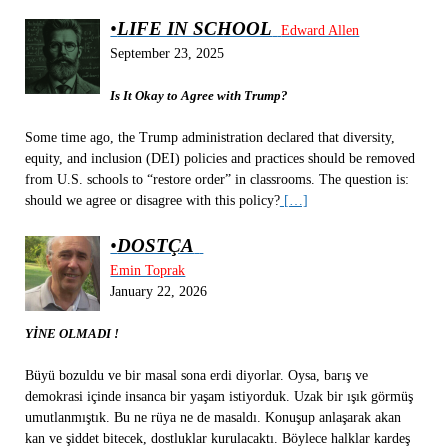
•
LIFE IN SCHOOL
Edward Allen
September 23, 2025
Is It Okay to Agree with Trump?
Some time ago, the Trump administration declared that diversity,
equity, and inclusion (DEI) policies and practices should be removed
from U.S. schools to “restore order” in classrooms. The question is:
should we agree or disagree with this policy?
[…]
•
DOSTÇA
Emin Toprak
January 22, 2026
YİNE OLMADI !
Büyü bozuldu ve bir masal sona erdi diyorlar. Oysa, barış ve
demokrasi içinde insanca bir yaşam istiyorduk. Uzak bir ışık görmüş
umutlanmıştık. Bu ne rüya ne de masaldı. Konuşup anlaşarak akan
kan ve şiddet bitecek, dostluklar kurulacaktı. Böylece halklar kardeş