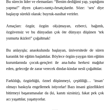
Bu sürecin lider ve elemanları: “Benim dediğimi yap, yaptığımı
yapma!” diyen çıkarcı-rantçı-fırsatçılardır. Söze: ‘sen’ diye
başlayıp sürekli olarak: buyruk-nasihat verirler.
Amaçları: özgür, özgün ol(a)mayan, ezberci, bağımlı,
özgüvensiz ve bu dünyadan çok öte dünyayı düşünen ‘tek
yumurta ikizleri” çoğaltmak!
Bu anlayışla; anaokulunda başlayan, üniversitede de süren
karanlık bir eğitim başlattılar. Böylece örgün-yaygın tüm eğitim
kurumlarında çocuk-gençleri ile ana-baba herkesi mağdur
eden, geleceğe de zarar verecek dindar-kindar nesli çoğalttılar.
Farklılığı, özgürlüğü, öznel düşünmeyi, çeşitliliği… ‘insan’
olmayı baskıyla engellemek istiyorlar! Bazı insani güzellikleri
bitirmeyi başaramasalar da (ki, kanıtı sizsiniz), fakat pek çok
acı yaşattılar, yaşatıyorlar.