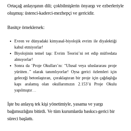
Ortaçağ anlayışının dili; çokbilmişlerin önyargı ve ezberleriyle
oluşmuş: üstenci-kaderci-mezhepçi ve gericidir.
Basitçe örneklersek:
Evren ve dünyadaki kimyasal-biyolojik evrim ile diyalektiği
kabul etmiyorlar!
Biyolojinin temel taşı: Evrim Teorisi’ni ret edip müfredata
almıyorlar!
Sonra da ‘Proje Okulları’nı: “Ulusal veya uluslararası proje
yürüten..” olarak tanımlıyorlar! Oysa gerici özlemleri için
geleceği betonlaştıran, çoraklaştıran bir proje için çağdaşlığa
kapı aralamış olan okullarımızın 2.153’ü Proje Okulu
yapılmıştır…
İşte bu anlayış tek kişi yönetimiyle, yasama ve yargı
bağımsızlığını bitirdi. Ve tüm kurumlarda baskıcı-gerici bir
süreci başlattı.