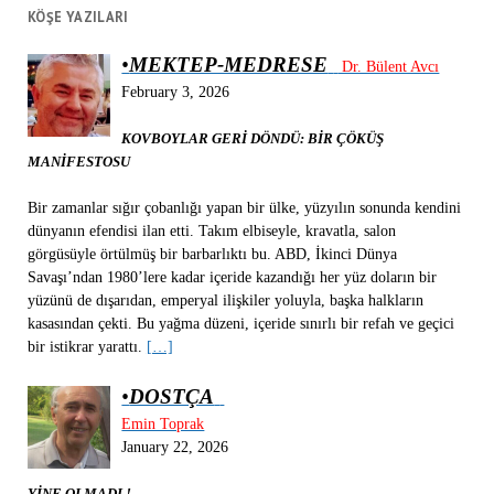
KÖŞE YAZILARI
•
MEKTEP-MEDRESE
Dr. Bülent Avcı
February 3, 2026
KOVBOYLAR GERİ DÖNDÜ: BİR ÇÖKÜŞ
MANİFESTOSU
Bir zamanlar sığır çobanlığı yapan bir ülke, yüzyılın sonunda kendini
dünyanın efendisi ilan etti. Takım elbiseyle, kravatla, salon
görgüsüyle örtülmüş bir barbarlıktı bu. ABD, İkinci Dünya
Savaşı’ndan 1980’lere kadar içeride kazandığı her yüz doların bir
yüzünü de dışarıdan, emperyal ilişkiler yoluyla, başka halkların
kasasından çekti. Bu yağma düzeni, içeride sınırlı bir refah ve geçici
bir istikrar yarattı.
[…]
•
DOSTÇA
Emin Toprak
January 22, 2026
YİNE OLMADI !