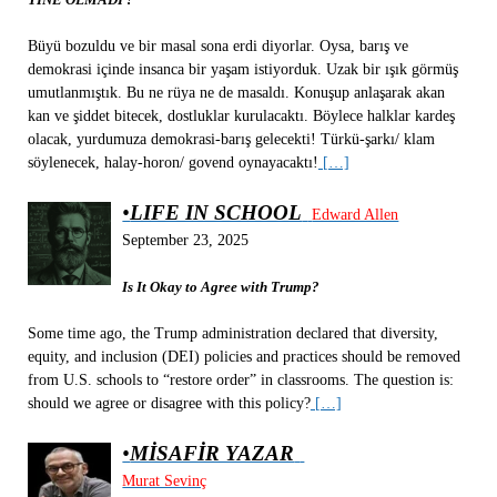
Büyü bozuldu ve bir masal sona erdi diyorlar. Oysa, barış ve
demokrasi içinde insanca bir yaşam istiyorduk. Uzak bir ışık görmüş
umutlanmıştık. Bu ne rüya ne de masaldı. Konuşup anlaşarak akan
kan ve şiddet bitecek, dostluklar kurulacaktı. Böylece halklar kardeş
olacak, yurdumuza demokrasi-barış gelecekti! Türkü-şarkı/ klam
söylenecek, halay-horon/ govend oynayacaktı!
[…]
•
LIFE IN SCHOOL
Edward Allen
September 23, 2025
Is It Okay to Agree with Trump?
Some time ago, the Trump administration declared that diversity,
equity, and inclusion (DEI) policies and practices should be removed
from U.S. schools to “restore order” in classrooms. The question is:
should we agree or disagree with this policy?
[…]
•
MİSAFİR YAZAR
Murat Sevinç