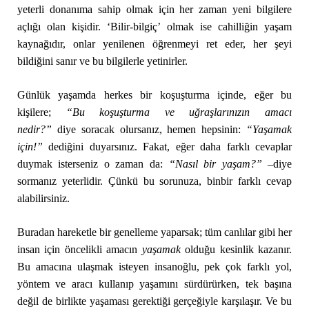
yeterli donanıma sahip olmak için her zaman yeni bilgilere
açlığı olan kişidir. ‘Bilir-bilgiç’ olmak ise cahilliğin yaşam
kaynağıdır, onlar yenilenen öğrenmeyi ret eder, her şeyi
bildiğini sanır ve bu bilgilerle yetinirler.
Günlük yaşamda herkes bir koşuşturma içinde, eğer bu
kişilere;
“Bu ko
şuşturma ve uğraşlarınızın amacı
nedir?”
diye soracak olursanız, hemen hepsinin:
“Yaşamak
için!”
dediğini duyarsınız. Fakat, eğer daha farklı cevaplar
duymak isterseniz o zaman da:
“N
asıl bir yaşam?” –
diye
sormanız yeterlidir. Çünkü bu sorunuza, binbir farklı cevap
alabilirsiniz.
Buradan hareketle bir genelleme yaparsak; tüm canlılar gibi her
insan için öncelikli amacın
yaşamak
olduğu kesinlik kazanır.
Bu amacına ulaşmak isteyen insanoğlu, pek çok farklı yol,
yöntem ve aracı kullanıp yaşamını sürdürürken, tek başına
değil de birlikte yaşaması gerektiği gerçeğiyle karşılaşır. Ve bu