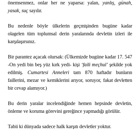
önemsenmez, onlar her ne yaparsa: yalan,
y
anlış, günah,
yasak, suç
sayılır.
Bu nedenle böyle ülkelerin geçmişinden bugüne kadar
olagelen tüm toplumsal derin yaralarında devletin izleri ile
karşılaşırsınız.
Bir parantez açacak olursak: (Ülkemizde bugüne kadar 17. 547
-On yedi bin beş yüz kırk yedi- kişi
‘faili meçhul’
şekilde yok
edilmiş.
Cumartesi Anneleri
tam 870 haftadır bunların
faillerini, mezar ve kemiklerini arıyor, soruyor, fakat devletten
bir cevap alamıyor.)
Bu derin yaralar incelendiğinde hemen hepsinde devletin,
önleme ve koruma görevini gereğince yapmadığı görülür.
Tabii ki dünyada sadece halk karşıtı devletler yoktur.