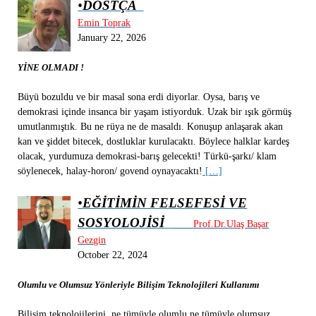
•
DOSTÇA
Emin Toprak
January 22, 2026
YİNE OLMADI !
Büyü bozuldu ve bir masal sona erdi diyorlar. Oysa, barış ve
demokrasi içinde insanca bir yaşam istiyorduk. Uzak bir ışık görmüş
umutlanmıştık. Bu ne rüya ne de masaldı. Konuşup anlaşarak akan
kan ve şiddet bitecek, dostluklar kurulacaktı. Böylece halklar kardeş
olacak, yurdumuza demokrasi-barış gelecekti! Türkü-şarkı/ klam
söylenecek, halay-horon/ govend oynayacaktı!
[…]
•
EĞİTİMİN FELSEFESİ VE
SOSYOLOJİSİ
Prof.Dr.Ulaş Başar
Gezgin
October 22, 2024
Olumlu ve Olumsuz Yönleriyle Bilişim Teknolojileri Kullanımı
Bilişim teknolojilerini, ne tümüyle olumlu ne tümüyle olumsuz