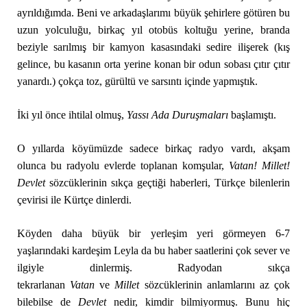
ayrıldığımda. Beni ve arkadaşlarımı büyük şehirlere götüren bu
uzun yolculuğu, birkaç yıl otobüs koltuğu yerine, branda
beziyle sarılmış bir kamyon kasasındaki sedire ilişerek (kış
gelince, bu kasanın orta yerine konan bir odun sobası çıtır çıtır
yanardı.) çokça toz, gürültü ve sarsıntı içinde yapmıştık.
İki yıl önce ihtilal olmuş,
Yassı Ada Duruşmaları
başlamıştı.
O yıllarda köyümüzde sadece birkaç radyo vardı, akşam
olunca bu radyolu evlerde toplanan komşular,
Vatan! Millet!
Devlet
sözcüklerinin sıkça geçtiği haberleri, Türkçe bilenlerin
çevirisi ile Kürtçe dinlerdi.
Köyden daha büyük bir yerleşim yeri görmeyen 6-7
yaşlarındaki kardeşim Leyla da bu haber saatlerini çok sever ve
ilgiyle dinlermiş. Radyodan sıkça
tekrarlanan
Vatan
ve
Millet
sözcüklerinin anlamlarını az çok
bilebilse de
Devlet
nedir, kimdir bilmiyormuş. Bunu hiç