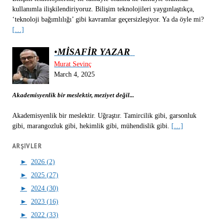
kullanımla ilişkilendiriyoruz. Bilişim teknolojileri yaygınlaştıkça,
‘teknoloji bağımlılığı’ gibi kavramlar geçersizleşiyor. Ya da öyle mi?
[…]
•
MİSAFİR YAZAR
Murat Sevinç
March 4, 2025
Akademisyenlik bir meslektir, meziyet değil...
Akademisyenlik bir meslektir. Uğraştır. Tamircilik gibi, garsonluk
gibi, marangozluk gibi, hekimlik gibi, mühendislik gibi.
[…]
ARŞIVLER
►
2026 (2)
►
2025 (27)
►
2024 (30)
►
2023 (16)
►
2022 (33)