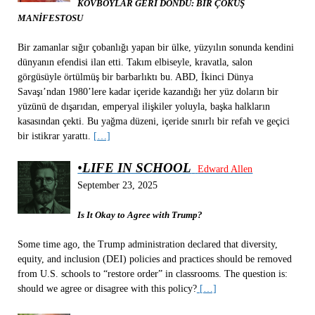
KOVBOYLAR GERİ DÖNDÜ: BİR ÇÖKÜŞ
MANİFESTOSU
Bir zamanlar sığır çobanlığı yapan bir ülke, yüzyılın sonunda kendini
dünyanın efendisi ilan etti. Takım elbiseyle, kravatla, salon
görgüsüyle örtülmüş bir barbarlıktı bu. ABD, İkinci Dünya
Savaşı’ndan 1980’lere kadar içeride kazandığı her yüz doların bir
yüzünü de dışarıdan, emperyal ilişkiler yoluyla, başka halkların
kasasından çekti. Bu yağma düzeni, içeride sınırlı bir refah ve geçici
bir istikrar yarattı.
[…]
•
LIFE IN SCHOOL
Edward Allen
September 23, 2025
Is It Okay to Agree with Trump?
Some time ago, the Trump administration declared that diversity,
equity, and inclusion (DEI) policies and practices should be removed
from U.S. schools to “restore order” in classrooms. The question is:
should we agree or disagree with this policy?
[…]