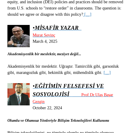
equity, and inclusion (DEI) policies and practices should be removed
from U.S. schools to “restore order” in classrooms. The question is:
should we agree or disagree with this policy?
[…]
•
MİSAFİR YAZAR
Murat Sevinç
March 4, 2025
Akademisyenlik bir meslektir, meziyet değil...
Akademisyenlik bir meslektir. Uğraştır. Tamircilik gibi, garsonluk
gibi, marangozluk gibi, hekimlik gibi, mühendislik gibi.
[…]
•
EĞİTİMİN FELSEFESİ VE
SOSYOLOJİSİ
Prof.Dr.Ulaş Başar
Gezgin
October 22, 2024
Olumlu ve Olumsuz Yönleriyle Bilişim Teknolojileri Kullanımı
Bilişim teknolojilerini, ne tümüyle olumlu ne tümüyle olumsuz