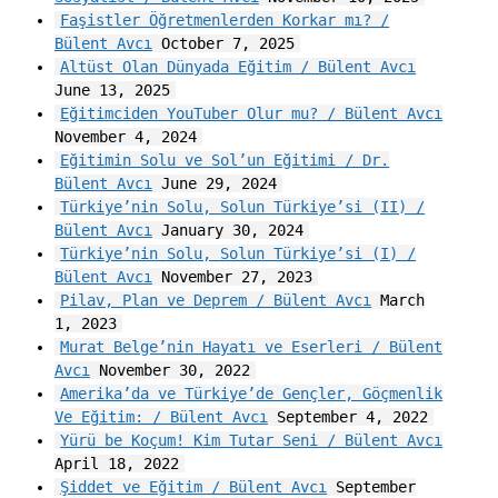
Faşistler Öğretmenlerden Korkar mı? /
Bülent Avcı
October 7, 2025
Altüst Olan Dünyada Eğitim / Bülent Avcı
June 13, 2025
Eğitimciden YouTuber Olur mu? / Bülent Avcı
November 4, 2024
Eğitimin Solu ve Sol’un Eğitimi / Dr.
Bülent Avcı
June 29, 2024
Türkiye’nin Solu, Solun Türkiye’si (II) /
Bülent Avcı
January 30, 2024
Türkiye’nin Solu, Solun Türkiye’si (I) /
Bülent Avcı
November 27, 2023
Pilav, Plan ve Deprem / Bülent Avcı
March
1, 2023
Murat Belge’nin Hayatı ve Eserleri / Bülent
Avcı
November 30, 2022
Amerika’da ve Türkiye’de Gençler, Göçmenlik
Ve Eğitim: / Bülent Avcı
September 4, 2022
Yürü be Koçum! Kim Tutar Seni / Bülent Avcı
April 18, 2022
Şiddet ve Eğitim / Bülent Avcı
September