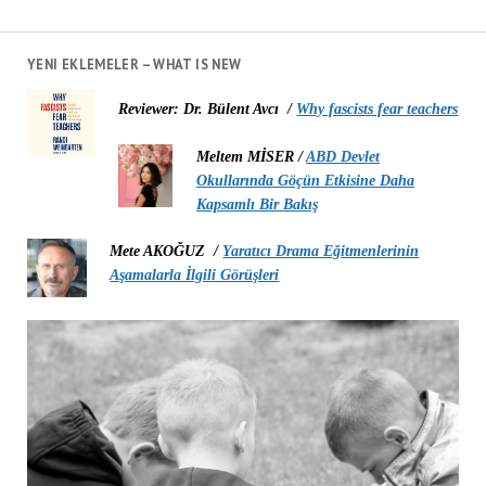
YENI EKLEMELER – WHAT IS NEW
Reviewer: Dr. Bülent Avcı /
Why fascists fear teachers
Meltem MİSER /
ABD Devlet
Okullarında Göçün Etkisine Daha
Kapsamlı Bir Bakış
Mete AKOĞUZ /
Yaratıcı Drama Eğitmenlerinin
Aşamalarla İlgili Görüşleri