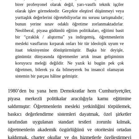
birer profesyonel olarak değil, yarı-vasıflı teknik işçiler
olarak işlev görmektedir. Gerçekte eleştirel düşünmeyi veya
yurttaşlık değerlerini öğretebiliyorlar mı sorusu tartışmalıdır;
bunun yerine sınav odaklı öğretime zorlanmaktadırlar.
Neoliberal, piyasa güdümlü eğitim politikaları, eğitimi basit
bir “çıraklık / alıştırma” ya indirgemiş, öğretmenlerin
mesleki vasıflarını kırparak onları bir tür ideolojik uyum ve
itaat teknisyenine dönüştürmüştür. Başka bir deyişle,
günümüz dünyasında öğretmenler artık insan gelişiminin
koruyucu meleği değildir. Ne yazık ki bugün pek çok
öğretmen, bilerek ya da bilmeyerek bu insancıl olamayan
sistemin bir parçası hâline gelmiştir.
1980’den bu yana hem Demokratlar hem Cumhuriyetçiler,
piyasa merkezli politikalar aracılığıyla kamu eğitimine
saldırmıştır: Öğretmenlerin mesleki yetkinliğini törpülemek,
baskıcı değerlendirme sistemleri dayatmak, özel şirketler
tarafından uygulanan standart testleri zorunlu kılmak,
öğretmenlerin akademik özgürlüğünü ve otoritesini ortadan
kaldırmak, charter okullar ve dış hizmetlerle özelleştirmeyi