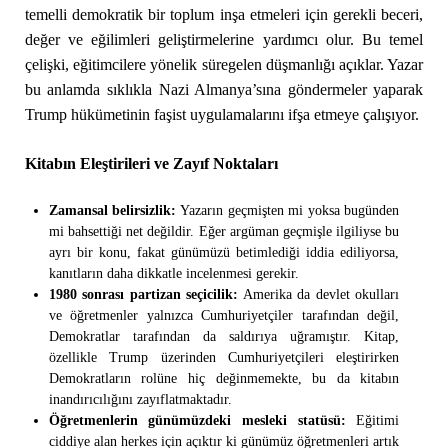
temelli demokratik bir toplum inşa etmeleri için gerekli beceri,
değer ve eğilimleri geliştirmelerine yardımcı olur. Bu temel
çelişki, eğitimcilere yönelik süregelen düşmanlığı açıklar. Yazar
bu anlamda sıklıkla Nazi Almanya’sına göndermeler yaparak
Trump hükümetinin faşist uygulamalarını ifşa etmeye çalışıyor.
Kitabın Eleştirileri ve Zayıf Noktaları
Zamansal belirsizlik:
Yazarın geçmişten mi yoksa bugünden
mi bahsettiği net değildir. Eğer argüman geçmişle ilgiliyse bu
ayrı bir konu, fakat günümüzü betimlediği iddia ediliyorsa,
kanıtların daha dikkatle incelenmesi gerekir.
1980 sonrası partizan seçicilik:
Amerika da devlet okulları
ve öğretmenler yalnızca Cumhuriyetçiler tarafından değil,
Demokratlar tarafından da saldırıya uğramıştır. Kitap,
özellikle Trump üzerinden Cumhuriyetçileri eleştirirken
Demokratların rolüne hiç değinmemekte, bu da kitabın
inandırıcılığını zayıflatmaktadır.
Öğretmenlerin günümüzdeki mesleki statüsü:
Eğitimi
ciddiye alan herkes için açıktır ki günümüz öğretmenleri artık