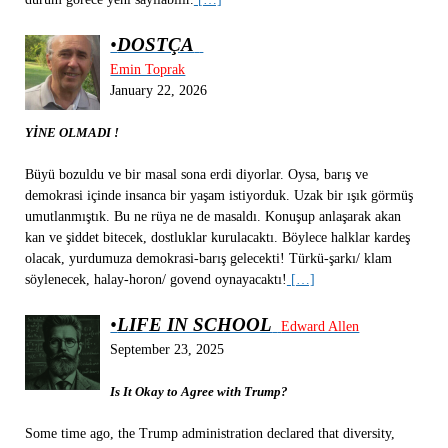
•
DOSTÇA
Emin Toprak
January 22, 2026
YİNE OLMADI !
Büyü bozuldu ve bir masal sona erdi diyorlar. Oysa, barış ve
demokrasi içinde insanca bir yaşam istiyorduk. Uzak bir ışık görmüş
umutlanmıştık. Bu ne rüya ne de masaldı. Konuşup anlaşarak akan
kan ve şiddet bitecek, dostluklar kurulacaktı. Böylece halklar kardeş
olacak, yurdumuza demokrasi-barış gelecekti! Türkü-şarkı/ klam
söylenecek, halay-horon/ govend oynayacaktı!
[…]
•
LIFE IN SCHOOL
Edward Allen
September 23, 2025
Is It Okay to Agree with Trump?
Some time ago, the Trump administration declared that diversity,