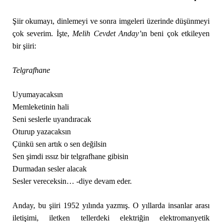
Şiir okumayı, dinlemeyi ve sonra imgeleri üzerinde düşünmeyi
çok severim. İşte,
Melih Cevdet Anday’
ın beni çok etkileyen
bir şiiri:
Telg
rafhane
Uyumayacaksın
Memleketinin hali
Seni seslerle uyandıracak
Oturup yazacaksın
Çünkü sen artık o sen değilsin
Sen şimdi ıssız bir telgrafhane gibisin
Durmadan sesler alacak
Sesler vereceksin… -diye devam eder.
Anday, bu şiiri 1952 yılında yazmış. O yıllarda insanlar arası
iletişimi, iletken tellerdeki elektriğin elektromanyetik