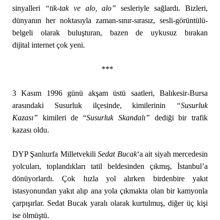
sinyalleri
“tik-tak ve alo, alo”
sesleriyle sağlardı. Bizleri,
dünyanın her noktasıyla zaman-sınır-sırasız, sesli-görüntülü-
belgeli olarak buluşturan, bazen de uykusuz bırakan
dijital internet çok yeni.
***
3 Kasım 1996 günü akşam üstü saatleri, Balıkesir-Bursa
arasındaki Susurluk ilçesinde, kimilerinin
“Susurluk
Kazası”
kimileri de “
Susurluk Skandalı”
dediği bir trafik
kazası oldu.
DYP Şanlıurfa Milletvekili
Sedat Bucak
‘a ait siyah mercedesin
yolcuları, toplandıkları tatil beldesinden çıkmış, İstanbul’a
dönüyorlardı. Çok hızla yol alırken birdenbire yakıt
istasyonundan yakıt alıp ana yola çıkmakta olan bir kamyonla
çarpışırlar. Sedat Bucak yaralı olarak kurtulmuş, diğer üç kişi
ise ölmüştü.