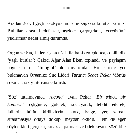
***
Aradan 26 yıl geçti. Gökyüzünü yine kapkara bulutlar sarmış.
Bulutlar arası hedefsiz şimşekler çarpışırken, yeryüzünü
yıldırımlar hedef almış durumda.
Organize Suç Lideri Çakıcı ‘af’ ile hapisten çıkınca, o bilindik
‘yaşlı kurtlar’: Çakıcı-Ağar-Alan-Eken toplandı ve paylaşım
paydaşlarını ‘fotoğraf’ ile duyurdular. Bu karede yer
bulamayan Organize Suç Lideri
Turancı Sedat Peker
‘dönüş
sözü’ alarak yurtdışına çıkmıştı.
‘Söz’ tutulmayınca
‘racona’
uyan Peker,
‘B
ir
tripot, bir
kamera”
eşliğinde; gülerek, suçlayarak, tehdit ederek,
faillerin bütün kirliliklerini tanık, belge, yer, zaman
sıralamasıyla ortaya döküp, meydan okudu. Hem de eğer
söyledikleri gerçek çıkmazsa, parmak ve bilek kesme sözü bile