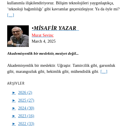
kullanımla ilişkilendiriyoruz. Bilişim teknolojileri yaygınlaştıkça,
‘teknoloji bağımlılığı’ gibi kavramlar geçersizleşiyor. Ya da öyle mi?
[…]
•
MİSAFİR YAZAR
Murat Sevinç
March 4, 2025
Akademisyenlik bir meslektir, meziyet değil...
Akademisyenlik bir meslektir. Uğraştır. Tamircilik gibi, garsonluk
gibi, marangozluk gibi, hekimlik gibi, mühendislik gibi.
[…]
ARŞIVLER
►
2026 (2)
►
2025 (27)
►
2024 (30)
►
2023 (16)
►
2022 (33)