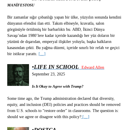
MANİFESTOSU
Bir zamanlar sığır çobanlığı yapan bir ülke, yüzyılın sonunda kendini
dünyanın efendisi ilan etti. Takım elbiseyle, kravatla, salon
görgüsüyle örtülmüş bir barbarlıktı bu. ABD, İkinci Dünya
Savaşı’ndan 1980’lere kadar içeride kazandığı her yüz doların bir
yüzünü de dışarıdan, emperyal ilişkiler yoluyla, başka halkların
kasasından çekti. Bu yağma düzeni, içeride sınırlı bir refah ve geçici
bir istikrar yarattı.
[…]
•
LIFE IN SCHOOL
Edward Allen
September 23, 2025
Is It Okay to Agree with Trump?
Some time ago, the Trump administration declared that diversity,
equity, and inclusion (DEI) policies and practices should be removed
from U.S. schools to “restore order” in classrooms. The question is:
should we agree or disagree with this policy?
[…]
•
DOSTÇA