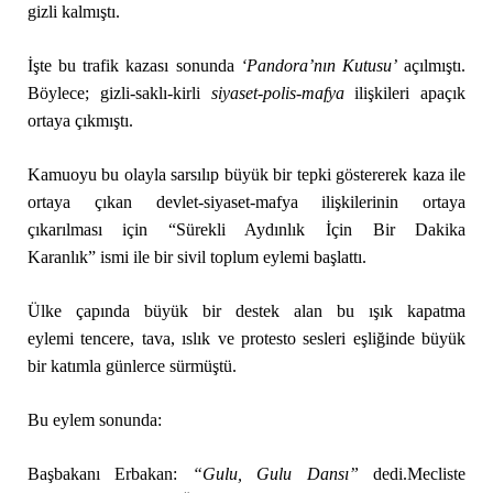
gizli kalmıştı.
İşte bu trafik kazası sonunda
‘
P
andora’nın Kutusu’
açılmıştı.
Böylece; gizli-saklı-kirli
siya
set-polis-mafya
ilişkileri apaçık
ortaya çıkmıştı.
Kamuoyu bu olayla sarsılıp büyük bir tepki göstererek kaza ile
ortaya çıkan devlet-siyaset-mafya ilişkilerinin ortaya
çıkarılması için “Sürekli Aydınlık İçin Bir Dakika
Karanlık” ismi ile bir sivil toplum eylemi başlattı.
Ülke çapında büyük bir destek alan bu ışık kapatma
eylemi tencere, tava, ıslık ve protesto sesleri eşliğinde büyük
bir katımla günlerce sürmüştü.
Bu eylem sonunda:
Başbakanı Erbakan:
“Gulu, Gulu Dansı”
dedi.Mecliste