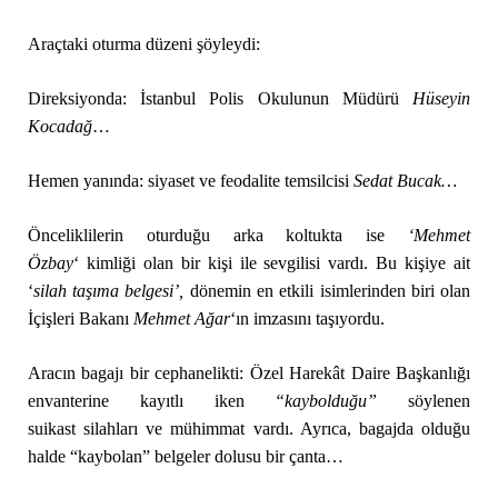
Araçtaki oturma düzeni şöyleydi:
Direksiyonda: İstanbul Polis Okulunun Müdürü
Hüseyin
Kocadağ
…
Hemen yanında: siyaset ve feodalite temsilcisi
Sedat Bucak…
Önceliklilerin oturduğu arka koltukta ise
‘Mehmet
Özbay
‘ kimliği olan bir kişi ile sevgilisi vardı. Bu kişiye ait
‘
silah taşıma belgesi’,
dönemin en etkili isimlerinden biri olan
İçişleri Bakanı
Mehmet Ağar
‘ın imzasını taşıyordu.
Aracın bagajı bir cephanelikti: Özel Harekât Daire Başkanlığı
envanterine kayıtlı iken
“kaybolduğu”
söylenen
suikast silahları ve mühimmat vardı. Ayrıca, bagajda olduğu
halde “kaybolan” belgeler dolusu bir çanta…