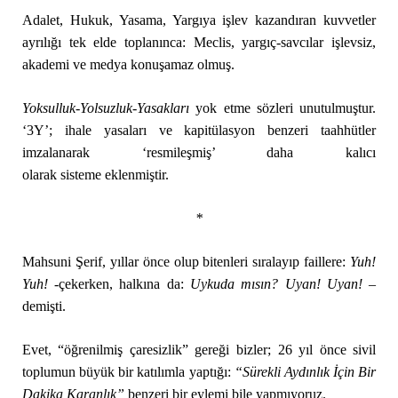
Adalet, Hukuk, Yasama, Yargıya işlev kazandıran kuvvetler
ayrılığı tek elde toplanınca: Meclis, yargıç-savcılar işlevsiz,
akademi ve medya konuşamaz olmuş.
Yoksulluk-Yolsuzluk-Yasakları
yok etme sözleri unutulmuştur.
‘3Y’; ihale yasaları ve kapitülasyon benzeri taahhütler
imzalanarak ‘resmileşmiş’ daha kalıcı
olarak sisteme eklenmiştir.
*
Mahsuni Şerif, yıllar önce olup bitenleri sıralayıp faillere:
Yuh!
Yuh!
-çekerken, halkına da:
Uykuda mısın? Uyan! Uyan! –
demişti.
Evet, “öğrenilmiş çaresizlik” gereği bizler; 26 yıl önce sivil
toplumun büyük bir katılımla yaptığı:
“Sürekli Aydınlık İçin Bir
Dakika Karanlık”
benzeri bir eylemi bile yapmıyoruz.