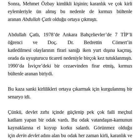
Sonra, Mehmet Özbay kimlikli kişinin; karanlık ve çok kirli
eylemleriyle ün almış bu nedenle de kırmızı bültenle
aranan
Abdullah Çatlı
olduğu ortaya çıkmıştı.
Abdullah Çatlı, 1978’de Ankara Bahçelievler’de 7 TİP’li
öğrenci ve Doç. Dr. Bedrettin Cömert’in
katledilmesi olaylarının firari sanığı iken yurt dışına kaçmış,
orada da uyuşturucu ticareti nedeniyle birçok kez tutuklanmıştı.
1990’da İsviçre’deki bir cezaevinden firar etmiş, kırmızı
bültenle aranan biriydi.
Bu kaza sanki kirlilikleri ortaya çıkarmak için kurgulanmış bir
senaryo idi.
Çünkü, devlet zırhı içinde güçlenip pek çok faili meçhul
katliam yapan bir odak vardı. Bu odak vatandaşın-kamunun
kaynaklarına el koyup korku salardı. Görünmez olduğu
için
d
erin devlet
adını alan bu odak her zaman kirli, karanlık ve