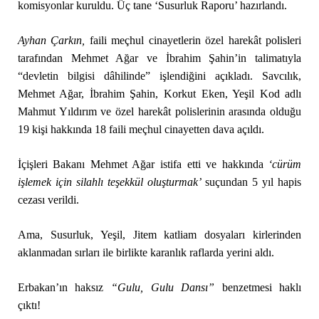
komisyonlar kuruldu. Üç tane ‘Susurluk Raporu’ hazırlandı.
Ayhan Çarkın,
faili meçhul cinayetlerin özel harekât polisleri
tarafından Mehmet Ağar ve İbrahim Şahin’in talimatıyla
“devletin bilgisi dâhilinde” işlendiğini açıkladı. Savcılık,
Mehmet Ağar, İbrahim Şahin, Korkut Eken, Yeşil Kod adlı
Mahmut Yıldırım ve özel harekât polislerinin arasında olduğu
19 kişi hakkında 18 faili meçhul cinayetten dava açıldı.
İçişleri Bakanı Mehmet Ağar istifa etti ve hakkında
‘cürüm
işlemek için silahlı teşekkül oluşturmak’
suçundan 5 yıl hapis
cezası verildi.
Ama, Susurluk, Yeşil, Jitem katliam dosyaları kirlerinden
aklanmadan sırları ile birlikte karanlık raflarda yerini aldı.
Erbakan’ın haksız
“Gulu, Gulu Dansı”
benzetmesi haklı
çıktı!