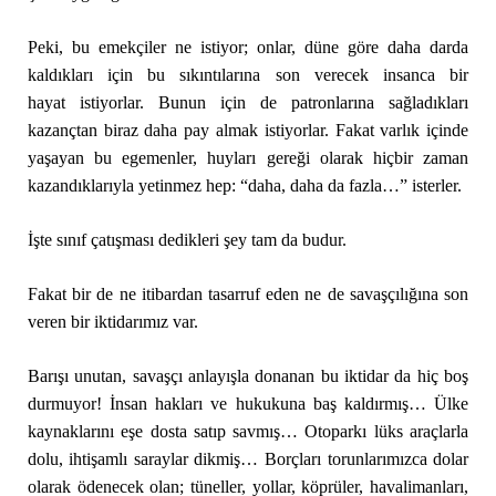
Peki, bu emekçiler ne istiyor; onlar, düne göre daha darda
kaldıkları için bu sıkıntılarına son verecek insanca bir
hayat istiyorlar. Bunun için de patronlarına sağladıkları
kazançtan biraz daha pay almak istiyorlar. Fakat varlık içinde
yaşayan bu egemenler, huyları gereği olarak hiçbir zaman
kazandıklarıyla yetinmez hep: “daha, daha da fazla…” isterler.
İşte sınıf çatışması dedikleri şey tam da budur.
Fakat bir de ne itibardan tasarruf eden ne de savaşçılığına son
veren bir iktidarımız var.
Barışı unutan, savaşçı anlayışla donanan bu iktidar da hiç boş
durmuyor! İnsan hakları ve hukukuna baş kaldırmış… Ülke
kaynaklarını eşe dosta satıp savmış… Otoparkı lüks araçlarla
dolu, ihtişamlı saraylar dikmiş… Borçları torunlarımızca dolar
olarak ödenecek olan; tüneller, yollar, köprüler, havalimanları,