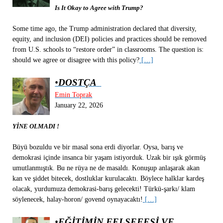
Is It Okay to Agree with Trump?
Some time ago, the Trump administration declared that diversity,
equity, and inclusion (DEI) policies and practices should be removed
from U.S. schools to “restore order” in classrooms. The question is:
should we agree or disagree with this policy?
[…]
•
DOSTÇA
Emin Toprak
January 22, 2026
YİNE OLMADI !
Büyü bozuldu ve bir masal sona erdi diyorlar. Oysa, barış ve
demokrasi içinde insanca bir yaşam istiyorduk. Uzak bir ışık görmüş
umutlanmıştık. Bu ne rüya ne de masaldı. Konuşup anlaşarak akan
kan ve şiddet bitecek, dostluklar kurulacaktı. Böylece halklar kardeş
olacak, yurdumuza demokrasi-barış gelecekti! Türkü-şarkı/ klam
söylenecek, halay-horon/ govend oynayacaktı!
[…]
•
EĞİTİMİN FELSEFESİ VE