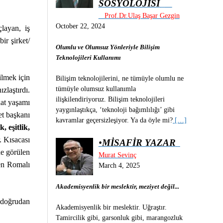
SOSYOLOJİSİ
Prof.Dr.Ulaş Başar Gezgin
October 22, 2024
çlayan, iş
ir şirket/
Olumlu ve Olumsuz Yönleriyle Bilişim
Teknolojileri Kullanımı
ilmek için
Bilişim teknolojilerini, ne tümüyle olumlu ne
tümüyle olumsuz kullanımla
zlaştırdı.
ilişkilendiriyoruz. Bilişim teknolojileri
aat yaşamı
yaygınlaştıkça, ‘teknoloji bağımlılığı’ gibi
et başkanı
kavramlar geçersizleşiyor. Ya da öyle mi?
[…]
ik, eşitlik,
. Kısacası
•
MİSAFİR YAZAR
de görülen
Murat Sevinç
ren Romalı
March 4, 2025
Akademisyenlik bir meslektir, meziyet değil...
 doğrudan
Akademisyenlik bir meslektir. Uğraştır.
Tamircilik gibi, garsonluk gibi, marangozluk