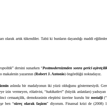
ı olarak artık tükendiler. Tabii ki bunların dayandığı maddi eğilimle
opolitik
” dersini sunarken “
Postmodernizmden sonra gerici aşiretçili
, o makalenin yazarının (
Robert J. Antonio
) öngördüğü noktadayız.
lizmin
aslında bir madalyonun iki yüzü olduğunu göstermesiydi. Ger
e izin vermeyen, rölativist, “
hakikatleri
” (büyük anlatıları) yadsıyan
 dinci cemaatçilik, demokrasinin eleştirisi üzerine kurulu bir
nostalji
(“
işe ben “
süreç olarak faşizm
” diyorum. Finansal krizi de (2008) 1