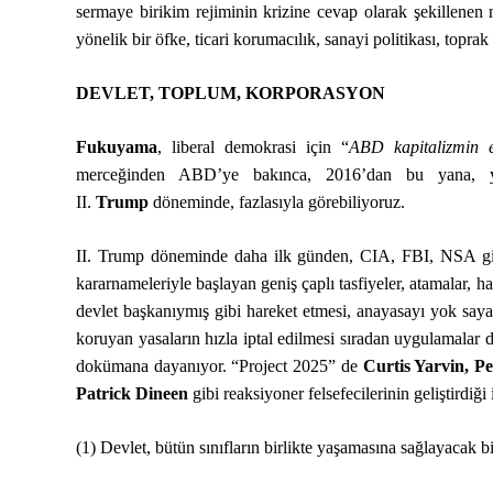
sermaye birikim rejiminin krizine cevap olarak şekillenen 
yönelik bir öfke, ticari korumacılık, sanayi politikası, toprak
DEVLET, TOPLUM, KORPORASYON
Fukuyama
, liberal demokrasi için “
ABD kapitalizmin e
merceğinden ABD’ye bakınca, 2016’dan bu yana, y
II.
Trump
döneminde, fazlasıyla görebiliyoruz.
II. Trump döneminde daha ilk günden, CIA, FBI, NSA gibi
kararnameleriyle başlayan geniş çaplı tasfiyeler, atamalar, h
devlet başkanıymış gibi hareket etmesi, anayasayı yok sayan 
koruyan yasaların hızla iptal edilmesi sıradan uygulamalar 
dokümana dayanıyor. “Project 2025” de
Curtis Yarvin, P
Patrick Dineen
gibi reaksiyoner felsefecilerinin geliştirdiği
(1) Devlet, bütün sınıfların birlikte yaşamasına sağlayacak b