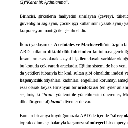
(2)“
Karanlık Aydınlanma
”.
Birincisi, şirketlerin faaliyetini sınırlayan (çevreyi, tü
güvenliğini sağlayan, çocuk işçi kullanımını yasaklayan) yasa
korporasyon mantığı ile işletilmelidir.
İkinci yaklaşım da
Aristotales
ve
Machiavelli
’nin özgün bi
ABD halkının
diktatörlük fobisinden
kurtulması gerektiği
İnsanların esas olarak sosyal ilişkilere dayalı varlıklar ol
bu konuda çok yararlı araçlardır. Eğitim sistemi de hep yeni 
da yetkileri itibarıyla bir kral, sultan gibi olmalıdır, irades
kapsayıcılık
(siyahları, kadınları, engellileri korumayı amaçl
esas olarak beyaz Hıristiyan bir
aristokrasi
(en iyiler anla
seçilmiş iki “
tiran
” yöntemi ile yönetilmesini önerenler; 
diktatör-general)
lazım
” diyenler de var.
Bunları bir araya koyduğumuzda ABD’de içeride “
süreç ol
toprak edinme çabalarıyla karşımıza
sömürgeci
bir emperyal