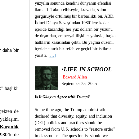
yüzyılın sonunda kendini dünyanın efendisi
ilan etti. Takım elbiseyle, kravatla, salon
görgüsüyle örtülmüş bir barbarlıktı bu. ABD,
İkinci Dünya Savaşı’ndan 1980’lere kadar
içeride kazandığı her yüz doların bir yüzünü
de dışarıdan, emperyal ilişkiler yoluyla, başka
halkların kasasından çekti. Bu yağma düzeni,
içeride sınırlı bir refah ve geçici bir istikrar
r daha bir
yarattı.
[…]
•
LIFE IN SCHOOL
Edward Allen
September 23, 2025
k
” başlıklı
Is It Okay to Agree with Trump?
Some time ago, the Trump administration
çekten de
declared that diversity, equity, and inclusion
 yaklaşımı
(DEI) policies and practices should be
Karanlık
removed from U.S. schools to “restore order”
980’lerde
in classrooms. The question is: should we