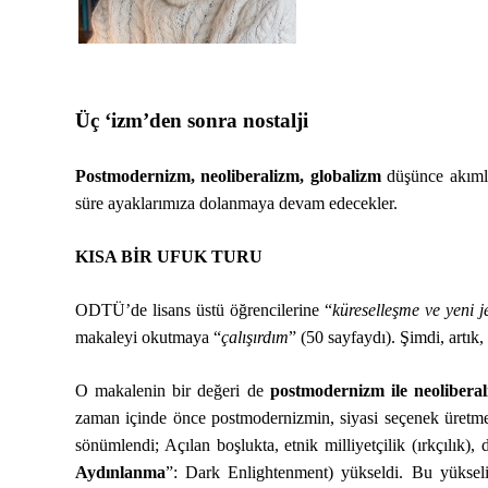
Üç ‘izm’den sonra nostalji
Postmodernizm, neoliberalizm, globalizm
düşünce akımlar
süre ayaklarımıza dolanmaya devam edecekler.
KISA BİR UFUK TURU
ODTÜ’de lisans üstü öğrencilerine “
küreselleşme ve yeni je
makaleyi okutmaya “
çalışırdım
” (50 sayfaydı). Şimdi, artık
O makalenin bir değeri de
postmodernizm ile neolibera
zaman içinde önce postmodernizmin, siyasi seçenek üretmey
sönümlendi; Açılan boşlukta, etnik milliyetçilik (ırkçılık),
Aydınlanma
”: Dark Enlightenment) yükseldi. Bu yüksel