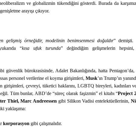
neoliberalizm ve globalizmin tükendiğini gösterdi. Burada da karşımıza
 genişletme arayışı çıkıyor.
n gelişmiş örneğidir, modelinin benimsenmesi doğaldır
” demişti.
ukarıda “
kısa ufuk turunda
” değindiğim gelişmelerin hepsini, 
 güvenlik bürokrasisinde, Adalet Bakanlığında, hatta Pentagon’da, 
assas personel verilerine el koyma girişimleri,
Musk
’ın Trump’ın yanınd
girişimleri, çevreyi, tüketici haklarını, LGBTQ bireyleri, kadınları ve
değil. Tüm bunlar, ABD’de “süreç olarak faşizmin” el kitabı “
Project 
eter Thiel, Marc Andreessen
gibi Silikon Vadisi entelektüellerinin,
Ni
 iki yaklaşıma:
ir
korporasyon
gibi çalışmalıdır.