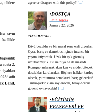
, elitlere
agree or disagree with this policy?
[…]
•
DOSTÇA
Emin Toprak
January 22, 2026
 Bu savın
YİNE OLMADI !
özellikle
Büyü bozuldu ve bir masal sona erdi diyorlar.
Oysa, barış ve demokrasi içinde insanca bir
yaşam istiyorduk. Uzak bir ışık görmüş
başkanlık
umutlanmıştık. Bu ne rüya ne de masaldı.
a adeta 2.
Konuşup anlaşarak akan kan ve şiddet bitecek,
 siyahları
dostluklar kurulacaktı. Böylece halklar kardeş
2025
” adlı
olacak, yurdumuza demokrasi-barış gelecekti!
ck Land,
Türkü-şarkı/ klam söylenecek, halay-horon/
govend oynayacaktı!
[…]
•
EĞİTİMİN
FELSEFESİ VE