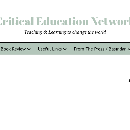
Critical Education Networ
Teaching & Learning to change the world
Book Review
Useful Links
From The Press / Basından