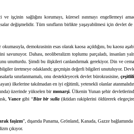
ketici ve işçinin sağlığını korumayı, küresel ısınmayı engellemeyi ama
lar değişmelidir. Tüm sınıfların birlikte yaşayabilmesi için devlet de b
r okumasıyla, demokrasinin esas olarak kaosa açıldığını, bu kaosu aşab
ni savunuyor. Dahası, neoliberalizm toplumu parçaladı, insanları yalnı
duğunu unutturdu. Şimdi bu ilişkileri canlandırmak gerekiyor. Din ve cem
bilgiler üretmeye odaklandı; geçmişin değerli bilgileri unutuluyor. Devl
i yasalarla sınırlanmamalı, onu destekleyecek devlet bürokrasisine,
çeşitlil
ayan) ilkelerine takılmadan en iyi eğitimli, yetenekli olanlar atanmalıdır
mında) üzerinde yükselen bir
monarşi
. Ülkenin Yunan şehir devletlerin
Musk,
Vance
gibi “
Bize bir sulla
(iktidarı rakiplerini öldürerek elegeçi
arak faşizm
”, dışarıda Panama, Grönland, Kanada, Gazze bağlamında
izm çıkıyor.