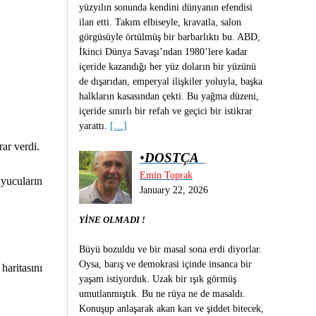
yüzyılın sonunda kendini dünyanın efendisi
ilan etti. Takım elbiseyle, kravatla, salon
görgüsüyle örtülmüş bir barbarlıktı bu. ABD,
İkinci Dünya Savaşı’ndan 1980’lere kadar
içeride kazandığı her yüz doların bir yüzünü
de dışarıdan, emperyal ilişkiler yoluyla, başka
halkların kasasından çekti. Bu yağma düzeni,
içeride sınırlı bir refah ve geçici bir istikrar
yarattı.
[…]
ar verdi.
•
DOSTÇA
Emin Toprak
uyucuların
January 22, 2026
YİNE OLMADI !
Büyü bozuldu ve bir masal sona erdi diyorlar.
Oysa, barış ve demokrasi içinde insanca bir
haritasını
yaşam istiyorduk. Uzak bir ışık görmüş
umutlanmıştık. Bu ne rüya ne de masaldı.
Konuşup anlaşarak akan kan ve şiddet bitecek,