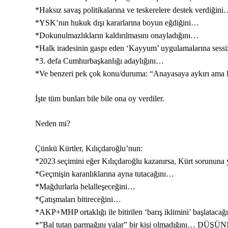
*Haksız savaş politikalarına ve teskerelere destek verdiğin
*YSK’nın hukuk dışı kararlarına boyun eğdiğini…
*Dokunulmazlıkların kaldırılmasını onayladığını…
*Halk iradesinin gaspı eden ‘Kayyum’ uygulamalarına sess
*3. defa Cumhurbaşkanlığı adaylığını…
*Ve benzeri pek çok konu/duruma: “Anayasaya aykırı ama EV
İşte tüm bunları bile bile ona oy verdiler.
Neden mi?
Çünkü Kürtler, Kılıçdaroğlu’nun:
*2023 seçimini eğer Kılıçdaroğlu kazanırsa, Kürt sorununa 
*Geçmişin karanlıklarına ayna tutacağını…
*Mağdurlarla helalleşeceğini…
*Çatışmaları bitireceğini…
*AKP+MHP ortaklığı ile bitirilen ‘barış iklimini’ başlataca
*”Bal tutan parmağını yalar” bir kişi olmadığını… DÜ