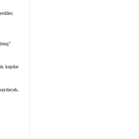
rdiler.
olmuş”
ı kapılar
sayılacak,