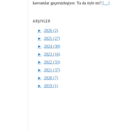
kavramlar geçersizleşiyor. Ya da öyle mi?
[…]
ARŞIVLER
►
2026 (2)
►
2025 (27)
►
2024 (30)
►
2023 (16)
►
2022 (33)
►
2021 (37)
►
2020 (7)
►
2019 (1)