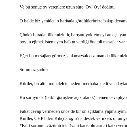
Ve bu sonuç oy verenlere uzun süre: Oy! Oy! dedirtti.
O halde biz yeniden o haritada gördüklerimize bakıp devam
Çünkü burada, ülkemizin iç barışını yok etmeyi amaçlayan ç
boyun eğmek istemeyen halkın verdiği önemli mesajlar var.
Eğer bu mesajları görmez, anlamazsak o zaman da ülkemizi
Sorumuz şudur:
Kürtler, bu altılı muhalefete neden ‘merhaba’ dedi ve adaylar
Bu soruyu da (farklı görüşlere açık olarak) hemen cevaplıy
Fakat cevap vermeden önce de bir ön açıklama yapmalıyım. 
Kürtler, CHP lideri Kılıçdaroğlu’na destek verirken, onun g
*Kürt sorunun çözümü için (yani barış olmasına) katkı ver