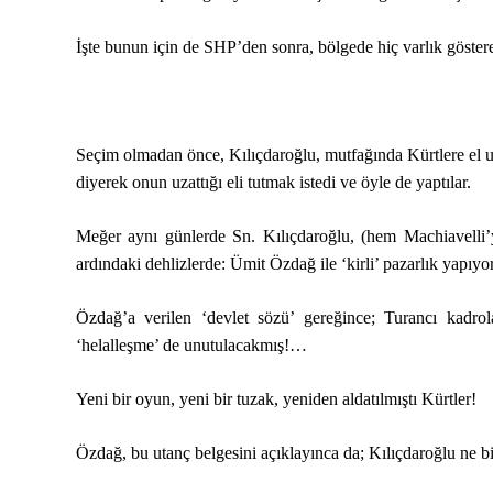
İşte bunun için de SHP’den sonra, bölgede hiç varlık göste
Seçim olmadan önce, Kılıçdaroğlu, mutfağında Kürtlere el u
diyerek onun uzattığı eli tutmak istedi ve öyle de yaptılar.
Meğer aynı günlerde Sn. Kılıçdaroğlu, (hem Machiavelli’
ardındaki dehlizlerde: Ümit Özdağ ile ‘kirli’ pazarlık yapıyo
Özdağ’a verilen ‘devlet sözü’ gereğince; Turancı kadrolar
‘helalleşme’ de unutulacakmış!…
Yeni bir oyun, yeni bir tuzak, yeniden aldatılmıştı Kürtler!
Özdağ, bu utanç belgesini açıklayınca da; Kılıçdaroğlu ne bir