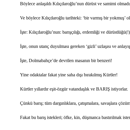
Böylece anlaşıldı Kılıçdaroğlu’nun dürüst ve samimi olmadı
Ve böylece Kılıçdaroğlu tarihteki: ‘bir varmış bir yokmuş’ o
İşte: Kılıçdaroğlu’nun: barışçılığı, erdemliği ve dürüstlüğü(!)
İşte, onun utanç duyulması gereken ‘gizli’ uzlaşısı ve anlayış
İşte, Dolmabahçe’de devrilen masanın bir benzeri!
Yine odaktalar fakat yine saha dışı bırakılmış Kürtler!
Kürtler yıllardır eşit-özgür vatandaşlık ve BARIŞ istiyorlar.
Çünkü barış; tüm dargınlıklara, çatışmalara, savaşlara çözüm
Fakat bu barış istekleri; öfke, kin, düşmanca bastırılmak iste