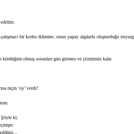
 edelim:
atışmacı bir korku iklimine, onun yapay algılarla oluşturduğu önyargı
n kördüğüm olmuş sorunları gün görmez ve çözümsüz kalır.
ına niçin ‘oy’ verdi?
orum.
Şöyle ki;
eçmişte:
mediğini…