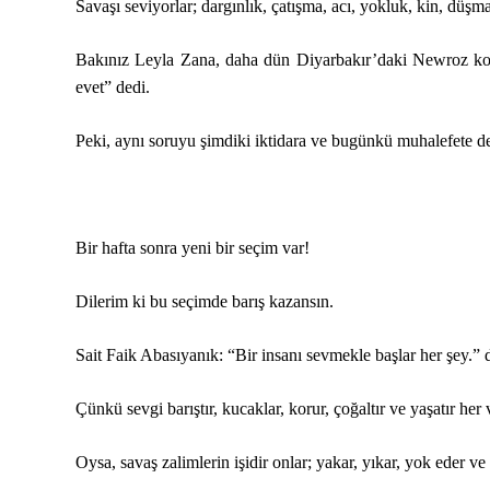
Savaşı seviyorlar; dargınlık, çatışma, acı, yokluk, kin, düşm
Bakınız Leyla Zana, daha dün Diyarbakır’daki Newroz kon
evet” dedi.
Peki, aynı soruyu şimdiki iktidara ve bugünkü muhalefete de
Bir hafta sonra yeni bir seçim var!
Dilerim ki bu seçimde barış kazansın.
Sait Faik Abasıyanık: “Bir insanı sevmekle başlar her şey.” 
Çünkü sevgi barıştır, kucaklar, korur, çoğaltır ve yaşatır her v
Oysa, savaş zalimlerin işidir onlar; yakar, yıkar, yok eder ve