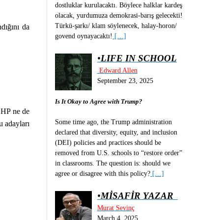
dostluklar kurulacaktı. Böylece halklar kardeş
olacak, yurdumuza demokrasi-barış gelecekti!
Türkü-şarkı/ klam söylenecek, halay-horon/
ndığını da
govend oynayacaktı!
[…]
•
LIFE IN SCHOOL
Edward Allen
September 23, 2025
Is It Okay to Agree with Trump?
 CHP ne de
Some time ago, the Trump administration
u adayları
declared that diversity, equity, and inclusion
(DEI) policies and practices should be
removed from U.S. schools to “restore order”
in classrooms. The question is: should we
agree or disagree with this policy?
[…]
•
MİSAFİR YAZAR
Murat Sevinç
March 4, 2025