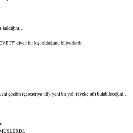
i…
iz kaldığını…
ET!” diyen bir kişi olduğunu biliyorlardı.
yeni çözüm (çareseriya nû), yeni bir yol (rêyeke nû) bulabileceğini…
ğını…
ŞÜNMÜŞLERDİ.