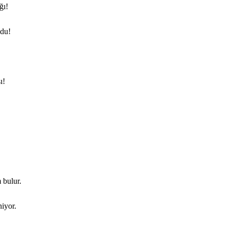
ğı!
ldu!
ı!
 bulur.
niyor.