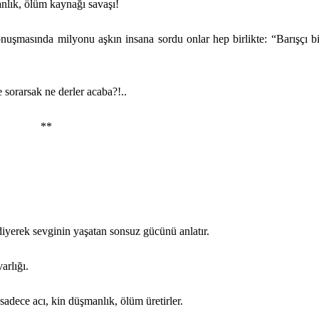
anlık, ölüm kaynağı savaşı!
uşmasında milyonu aşkın insana sordu onlar hep birlikte: “Barışçı b
 sorarsak ne derler acaba?!..
**
diyerek sevginin yaşatan sonsuz gücünü anlatır.
arlığı.
 sadece acı, kin düşmanlık, ölüm üretirler.