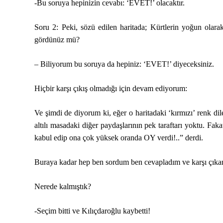
-Bu soruya hepinizin cevabı: ‘EVET!’ olacaktır.
Soru 2: Peki, sözü edilen haritada; Kürtlerin yoğun olarak
gördünüz mü?
– Biliyorum bu soruya da hepiniz: ‘EVET!’ diyeceksiniz.
Hiçbir karşı çıkış olmadığı için devam ediyorum:
Ve şimdi de diyorum ki, eğer o haritadaki ‘kırmızı’ renk di
altılı masadaki diğer paydaşlarının pek taraftarı yoktu. Fa
kabul edip ona çok yüksek oranda OY verdi!..” derdi.
Buraya kadar hep ben sordum ben cevapladım ve karşı çıkan 
Nerede kalmıştık?
-Seçim bitti ve Kılıçdaroğlu kaybetti!