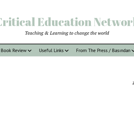
Critical Education Networ
Teaching & Learning to change the world
Book Review
Useful Links
From The Press / Basından