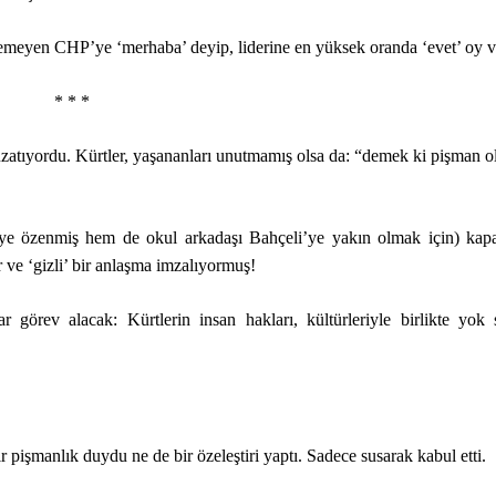
remeyen CHP’ye ‘merhaba’ deyip, liderine en yüksek oranda ‘evet’ oy ve
* * *
zatıyordu. Kürtler, yaşananları unutmamış olsa da: “demek ki pişman 
ye özenmiş hem de okul arkadaşı Bahçeli’ye yakın olmak için) kapal
r ve ‘gizli’ bir anlaşma imzalıyormuş!
 görev alacak: Kürtlerin insan hakları, kültürleriyle birlikte yok 
 pişmanlık duydu ne de bir özeleştiri yaptı. Sadece susarak kabul etti.