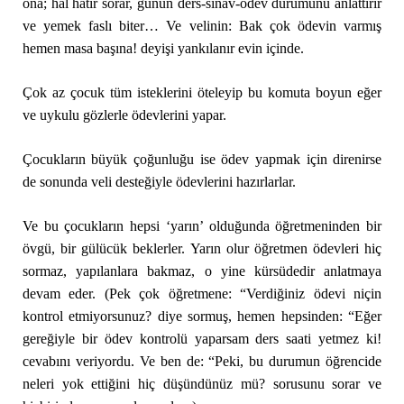
ona; hal hatır sorar, günün ders-sınav-ödev durumunu anlattırır
ve yemek faslı biter… Ve velinin: Bak çok ödevin varmış
hemen masa başına! deyişi yankılanır evin içinde.
Çok az çocuk tüm isteklerini öteleyip bu komuta boyun eğer
ve uykulu gözlerle ödevlerini yapar.
Çocukların büyük çoğunluğu ise ödev yapmak için direnirse
de sonunda veli desteğiyle ödevlerini hazırlarlar.
Ve bu çocukların hepsi ‘yarın’ olduğunda öğretmeninden bir
övgü, bir gülücük beklerler. Yarın olur öğretmen ödevleri hiç
sormaz, yapılanlara bakmaz, o yine kürsüdedir anlatmaya
devam eder. (Pek çok öğretmene: “Verdiğiniz ödevi niçin
kontrol etmiyorsunuz? diye sormuş, hemen hepsinden: “Eğer
gereğiyle bir ödev kontrolü yaparsam ders saati yetmez ki!
cevabını veriyordu. Ve ben de: “Peki, bu durumun öğrencide
neleri yok ettiğini hiç düşündünüz mü? sorusunu sorar ve