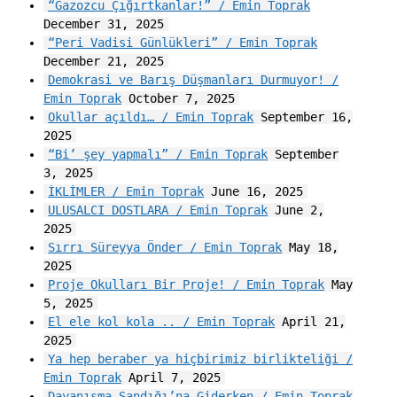
“Gazozcu Çığırtkanlar!” / Emin Toprak
December 31, 2025
“Peri Vadisi Günlükleri” / Emin Toprak
December 21, 2025
Demokrasi ve Barış Düşmanları Durmuyor! /
Emin Toprak
October 7, 2025
Okullar açıldı… / Emin Toprak
September 16,
2025
“Bi’ şey yapmalı” / Emin Toprak
September
3, 2025
İKLİMLER / Emin Toprak
June 16, 2025
ULUSALCI DOSTLARA / Emin Toprak
June 2,
2025
Sırrı Süreyya Önder / Emin Toprak
May 18,
2025
Proje Okulları Bir Proje! / Emin Toprak
May
5, 2025
El ele kol kola .. / Emin Toprak
April 21,
2025
Ya hep beraber ya hiçbirimiz birlikteliği /
Emin Toprak
April 7, 2025
Dayanışma Sandığı’na Giderken / Emin Toprak