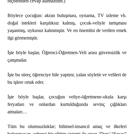
hiçbirinden cevap alamazdım.)
Böylece çocuğun: akran buluşması, oynama, TV izleme vb.
doğal istekleri karşılıksız kalmış, çocuk-veliyle tartışması
yaşanmış, uykusuz kalınmıştır. Ve en önemlisi de verilen emek
ilgi görmemiştir.
İşte böyle başlar, Öğrenci-Öğretmen-Veli arası güvensizlik ve
çatışmalar.
İşte bu süreç öğrenciye hile yaptırır, yalan söyletir ve velileri de
bu işlere ortak eder.
İşte böyle başlar, çocuğun veliye-öğretmene-okula karşı
feryatları ve onlardan kurtulduğunda sevinç çığlıkları
atmaları…
Tüm bu olumsuzluklar; bilimsel-insancıl amaç ve ilkeleri
bulunmayan, ezberci bir eğitim sistemi ile onun ‘Ders’ “Sınav”