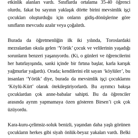
etkinlik alanları vardı. Sınıflarda ortalama 35-40 öğrenci
olurdu, fakat bu sayının yaklaşık dörtte birini mevsimlik işçi
çocukları oluşturduğu için onların gidiş-dönüşlerine göre
sınıfların mevcudu azalır veya çoğalırdı.
Burada da öğretmenliğin ilk iki yılında, Toroslardaki
mezralardan okula gelen ‘Yörük’ çocuk ve velilerinin yaşadığı
sorunların benzeri yaşanıyordu. (Ki, o günleri ve öğrencilerini
her hatırlayışında, sanki içinde bir fırtına başlar, karla karışık
yağmurlar yağardı). Orada; kendilerini elit sayan ‘köylüler’, bu
insanları ‘Yörük’ diye, burada da mevsimlik işçi çocuklarını
‘Köylü-Kürt’ olarak ötekileştiriyorlardı. Bu ayrımcı bakışa
çocuklardan çok anne-babalar sahipti. Bu da öğrenciler
arasında ayrım yapmamaya özen gösteren Birsen’i çok çok
üzüyordu.
Kara-kuru-çelimsiz-soluk benizli, yaşından daha yaşlı görünen
çocukların herkes gibi siyah önlük-beyaz yakaları vardı. Belki