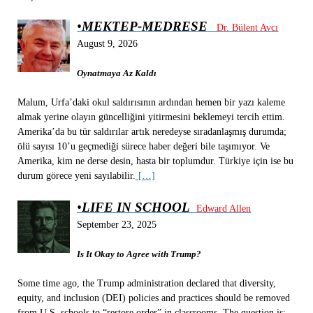
•
MEKTEP-MEDRESE
Dr. Bülent Avcı
August 9, 2026
Oynatmaya Az Kaldı
Malum, Urfa’daki okul saldırısının ardından hemen bir yazı kaleme
almak yerine olayın güncelliğini yitirmesini beklemeyi tercih ettim.
Amerika’da bu tür saldırılar artık neredeyse sıradanlaşmış durumda;
ölü sayısı 10’u geçmediği sürece haber değeri bile taşımıyor. Ve
Amerika, kim ne derse desin, hasta bir toplumdur. Türkiye için ise bu
durum görece yeni sayılabilir.
[…]
•
LIFE IN SCHOOL
Edward Allen
September 23, 2025
Is It Okay to Agree with Trump?
Some time ago, the Trump administration declared that diversity,
equity, and inclusion (DEI) policies and practices should be removed
from U.S. schools to “restore order” in classrooms. The question is: