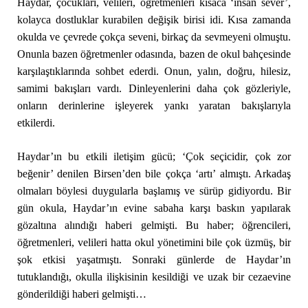
Haydar, çocukları, velileri, öğretmenleri kısaca ‘insan sever’,
kolayca dostluklar kurabilen değişik birisi idi. Kısa zamanda
okulda ve çevrede çokça seveni, birkaç da sevmeyeni olmuştu.
Onunla bazen öğretmenler odasında, bazen de okul bahçesinde
karşılaştıklarında sohbet ederdi. Onun, yalın, doğru, hilesiz,
samimi bakışları vardı. Dinleyenlerini daha çok gözleriyle,
onların derinlerine işleyerek yankı yaratan bakışlarıyla
etkilerdi.
Haydar’ın bu etkili iletişim gücü; ‘Çok seçicidir, çok zor
beğenir’ denilen Birsen’den bile çokça ‘artı’ almıştı. Arkadaş
olmaları böylesi duygularla başlamış ve sürüp gidiyordu. Bir
gün okula, Haydar’ın evine sabaha karşı baskın yapılarak
gözaltına alındığı haberi gelmişti. Bu haber; öğrencileri,
öğretmenleri, velileri hatta okul yönetimini bile çok üzmüş, bir
şok etkisi yaşatmıştı. Sonraki günlerde de Haydar’ın
tutuklandığı, okulla ilişkisinin kesildiği ve uzak bir cezaevine
gönderildiği haberi gelmişti…