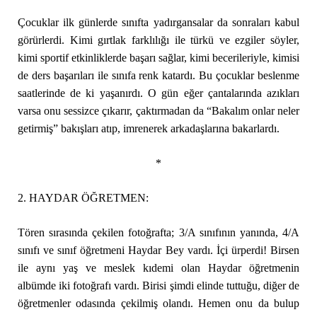
Çocuklar ilk günlerde sınıfta yadırgansalar da sonraları kabul
görürlerdi. Kimi gırtlak farklılığı ile türkü ve ezgiler söyler,
kimi sportif etkinliklerde başarı sağlar, kimi becerileriyle, kimisi
de ders başarıları ile sınıfa renk katardı. Bu çocuklar beslenme
saatlerinde de ki yaşanırdı. O gün eğer çantalarında azıkları
varsa onu sessizce çıkarır, çaktırmadan da “Bakalım onlar neler
getirmiş” bakışları atıp, imrenerek arkadaşlarına bakarlardı.
*
2. HAYDAR ÖĞRETMEN:
Tören sırasında çekilen fotoğrafta; 3/A sınıfının yanında, 4/A
sınıfı ve sınıf öğretmeni Haydar Bey vardı. İçi ürperdi! Birsen
ile aynı yaş ve meslek kıdemi olan Haydar öğretmenin
albümde iki fotoğrafı vardı. Birisi şimdi elinde tuttuğu, diğer de
öğretmenler odasında çekilmiş olandı. Hemen onu da bulup