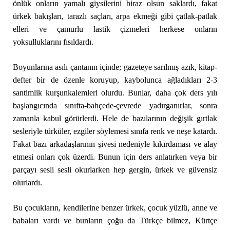
önlük onların yamalı giysilerini biraz olsun saklardı, fakat
ürkek bakışları, tarazlı saçları, arpa ekmeği gibi çatlak-patlak
elleri ve çamurlu lastik çizmeleri herkese onların
yoksulluklarını fısıldardı.
Boyunlarına asılı çantanın içinde; gazeteye sarılmış azık, kitap-
defter bir de özenle koruyup, kaybolunca ağladıkları 2-3
santimlik kurşunkalemleri olurdu. Bunlar, daha çok ders yılı
başlangıcında sınıfta-bahçede-çevrede yadırganırlar, sonra
zamanla kabul görürlerdi. Hele de bazılarının değişik gırtlak
sesleriyle türküler, ezgiler söylemesi sınıfa renk ve neşe katardı.
Fakat bazı arkadaşlarının şivesi nedeniyle kıkırdaması ve alay
etmesi onları çok üzerdi. Bunun için ders anlatırken veya bir
parçayı sesli sesli okurlarken hep gergin, ürkek ve güvensiz
olurlardı.
Bu çocukların, kendilerine benzer ürkek, çocuk yüzlü, anne ve
babaları vardı ve bunların çoğu da Türkçe bilmez, Kürtçe