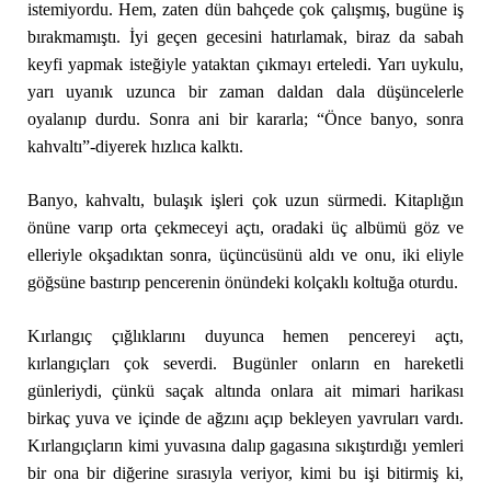
istemiyordu. Hem, zaten dün bahçede çok çalışmış, bugüne iş
bırakmamıştı. İyi geçen gecesini hatırlamak, biraz da sabah
keyfi yapmak isteğiyle yataktan çıkmayı erteledi. Yarı uykulu,
yarı uyanık uzunca bir zaman daldan dala düşüncelerle
oyalanıp durdu. Sonra ani bir kararla; “Önce banyo, sonra
kahvaltı”-diyerek hızlıca kalktı.
Banyo, kahvaltı, bulaşık işleri çok uzun sürmedi. Kitaplığın
önüne varıp orta çekmeceyi açtı, oradaki üç albümü göz ve
elleriyle okşadıktan sonra, üçüncüsünü aldı ve onu, iki eliyle
göğsüne bastırıp pencerenin önündeki kolçaklı koltuğa oturdu.
Kırlangıç çığlıklarını duyunca hemen pencereyi açtı,
kırlangıçları çok severdi. Bugünler onların en hareketli
günleriydi, çünkü saçak altında onlara ait mimari harikası
birkaç yuva ve içinde de ağzını açıp bekleyen yavruları vardı.
Kırlangıçların kimi yuvasına dalıp gagasına sıkıştırdığı yemleri
bir ona bir diğerine sırasıyla veriyor, kimi bu işi bitirmiş ki,