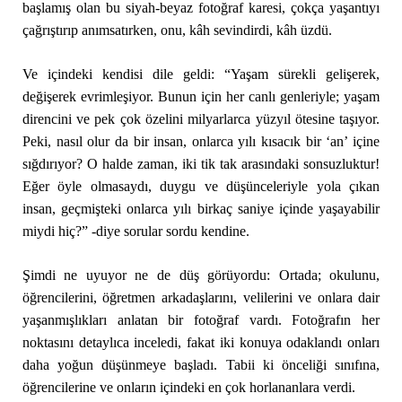
başlamış olan bu siyah-beyaz fotoğraf karesi, çokça yaşantıyı
çağrıştırıp anımsatırken, onu, kâh sevindirdi, kâh üzdü.
Ve içindeki kendisi dile geldi: “Yaşam sürekli gelişerek,
değişerek evrimleşiyor. Bunun için her canlı genleriyle; yaşam
direncini ve pek çok özelini milyarlarca yüzyıl ötesine taşıyor.
Peki, nasıl olur da bir insan, onlarca yılı kısacık bir ‘an’ içine
sığdırıyor? O halde zaman, iki tik tak arasındaki sonsuzluktur!
Eğer öyle olmasaydı, duygu ve düşünceleriyle yola çıkan
insan, geçmişteki onlarca yılı birkaç saniye içinde yaşayabilir
miydi hiç?” -diye sorular sordu kendine.
Şimdi ne uyuyor ne de düş görüyordu: Ortada; okulunu,
öğrencilerini, öğretmen arkadaşlarını, velilerini ve onlara dair
yaşanmışlıkları anlatan bir fotoğraf vardı. Fotoğrafın her
noktasını detaylıca inceledi, fakat iki konuya odaklandı onları
daha yoğun düşünmeye başladı. Tabii ki önceliği sınıfına,
öğrencilerine ve onların içindeki en çok horlananlara verdi.