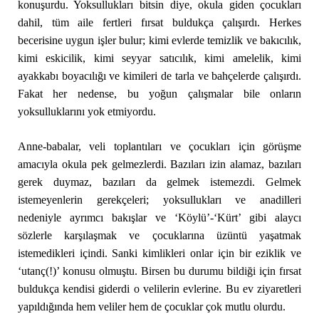
konuşurdu. Yoksullukları bitsin diye, okula giden çocukları
dahil, tüm aile fertleri fırsat buldukça çalışırdı. Herkes
becerisine uygun işler bulur; kimi evlerde temizlik ve bakıcılık,
kimi eskicilik, kimi seyyar satıcılık, kimi amelelik, kimi
ayakkabı boyacılığı ve kimileri de tarla ve bahçelerde çalışırdı.
Fakat her nedense, bu yoğun çalışmalar bile onların
yoksulluklarını yok etmiyordu.
Anne-babalar, veli toplantıları ve çocukları için görüşme
amacıyla okula pek gelmezlerdi. Bazıları izin alamaz, bazıları
gerek duymaz, bazıları da gelmek istemezdi. Gelmek
istemeyenlerin gerekçeleri; yoksullukları ve anadilleri
nedeniyle ayrımcı bakışlar ve ‘Köylü’-‘Kürt’ gibi alaycı
sözlerle karşılaşmak ve çocuklarına üzüntü yaşatmak
istemedikleri içindi. Sanki kimlikleri onlar için bir eziklik ve
‘utanç(!)’ konusu olmuştu. Birsen bu durumu bildiği için fırsat
buldukça kendisi giderdi o velilerin evlerine. Bu ev ziyaretleri
yapıldığında hem veliler hem de çocuklar çok mutlu olurdu.