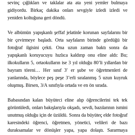
sevinç çığlıkları ve taklalar ata ata yeni yemler bulmaya
gidiyordu. Birkaç dakika onları sevgiyle izledi izledi ve
yeniden koltuğuna geri döndü.
Ve albümün yapışkanlı şeffaf jelatinle korunan sayfalarını bir
bir çevirmeye başladı. Orta sayfaların birinde gördüğü bir
fotoğraf ilgisini çekti. Ona uzun zaman baktı sonra da
yapışkanlı koruyucuyu hızlıca kaldırıp onu eline aldı: Bu;
ilkokulların 5, ortaokulların ise 3 yıl olduğu 80’li yıllardan bir
bayram töreni… Her sınıf 3′ er şube ve öğretmenleri de
yanlarında, böylece peş peşe 3’erli sıralanmış 5 uzun kuyruk
oluşmuş. Birsen, 3/A sınıfıyla ortada ve en ön sırada.
Babasından kalan büyüteci eline alıp öğrencilerini tek tek
görüntüledi, onları bakışlarıyla okşadı, sevdi, bazılarının ismini
unutmuş olduğu için de üzüldü. Sonra da büyüteç elde fotoğraf
karesindeki öğrenci, öğretmen, yönetici, velileri de bazı
duraksamalar ve dönüşler yapa, yapa dolaştı. Sararmaya