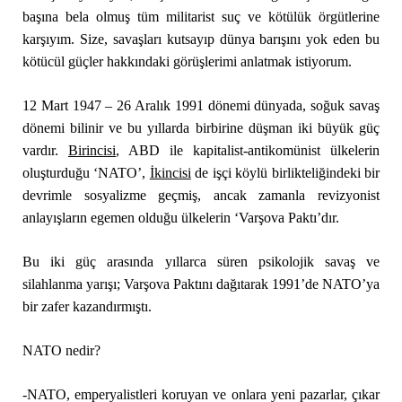
başına bela olmuş tüm militarist suç ve kötülük örgütlerine
karşıyım. Size, savaşları kutsayıp dünya barışını yok eden bu
kötücül güçler hakkındaki görüşlerimi anlatmak istiyorum.
12 Mart 1947 – 26 Aralık 1991 dönemi dünyada, soğuk savaş
dönemi bilinir ve bu yıllarda birbirine düşman iki büyük güç
vardır.
Birincisi
, ABD ile kapitalist-antikomünist ülkelerin
oluşturduğu ‘NATO’,
İkincisi
de işçi köylü birlikteliğindeki bir
devrimle sosyalizme geçmiş, ancak zamanla revizyonist
anlayışların egemen olduğu ülkelerin ‘Varşova Paktı’dır.
Bu iki güç arasında yıllarca süren psikolojik savaş ve
silahlanma yarışı; Varşova Paktını dağıtarak 1991’de NATO’ya
bir zafer kazandırmıştı.
NATO nedir?
-NATO, emperyalistleri koruyan ve onlara yeni pazarlar, çıkar