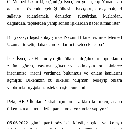
O Memed Uzun ki, sığındığı İsveç’ten yola çıkıp Yunanistan
adalarına, özlemini çektiği ülkesini bakışlarıyla okşamak, el
sallayıp selamlamak, denizden, rüzgârdan, kuşlardan,
dağlardan, tepelerden yanıp sönen ışıklardan haber almak ister.
Bu yasakçı faşist anlayış nice Nazım Hikmetler, nice Memed
Uzunlar tüketti, daha da ne kadarını tüketecek acaba?
İşte, İsveç ve Finlandiya gibi ülkeler, doğdukları topraklarda
zulüm gören, yaşama güvencesi kalmayan on binlerce
insanımıza, insani yardımda bulunmuş ve onlara kapılarını
açmıştır. Ülkemizin bu ülkeleri ‘düşman’ belleyip onlara
yaptırımlar uygulama istekleri işte bundandır.
Peki, AKP İktidarı ‘ikbal’ için bu tuzakları kurarken, acaba
ülkemizin ana muhalefet partisi ne diyor, neler yapıyor?
06.06.2022 günü parti sözcüsü kürsüye çıktı ve komşu