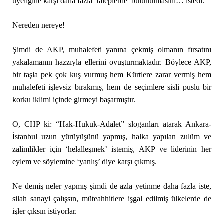
üyeliğine karşı daha fazla ‘taleplerde’ bulunulmasını… istedi.
Nereden nereye!
Şimdi de AKP, muhalefeti yanına çekmiş olmanın fırsatını
yakalamanın hazzıyla ellerini ovuşturmaktadır. Böylece AKP,
bir taşla pek çok kuş vurmuş hem Kürtlere zarar vermiş hem
muhalefeti işlevsiz bırakmış, hem de seçimlere sisli puslu bir
korku iklimi içinde girmeyi başarmıştır.
O, CHP ki: “Hak-Hukuk-Adalet” sloganları atarak Ankara-
İstanbul uzun yürüyüşünü yapmış, halka yapılan zulüm ve
zalimlikler için ‘helalleşmek’ istemiş, AKP ve liderinin her
eylem ve söylemine ‘yanlış’ diye karşı çıkmış.
Ne demiş neler yapmış şimdi de azla yetinme daha fazla iste,
silah sanayi çalışsın, müteahhitlere işgal edilmiş ülkelerde de
işler çıksın istiyorlar.