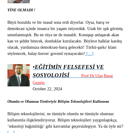
YİNE OLMADI !
Büyü bozuldu ve bir masal sona erdi diyorlar. Oysa, barış ve
demokrasi içinde insanca bir yaşam istiyorduk. Uzak bir ışık görmüş
umutlanmıştık. Bu ne rüya ne de masaldı. Konuşup anlaşarak akan
kan ve şiddet bitecek, dostluklar kurulacaktı. Böylece halklar kardeş
olacak, yurdumuza demokrasi-barış gelecekti! Türkü-şarkı/ klam
söylenecek, halay-horon/ govend oynayacaktı!
[…]
•
EĞİTİMİN FELSEFESİ VE
SOSYOLOJİSİ
Prof.Dr.Ulaş Başar
Gezgin
October 22, 2024
Olumlu ve Olumsuz Yönleriyle Bilişim Teknolojileri Kullanımı
Bilişim teknolojilerini, ne tümüyle olumlu ne tümüyle olumsuz
kullanımla ilişkilendiriyoruz. Bilişim teknolojileri yaygınlaştıkça,
‘teknoloji bağımlılığı’ gibi kavramlar geçersizleşiyor. Ya da öyle mi?
[…]