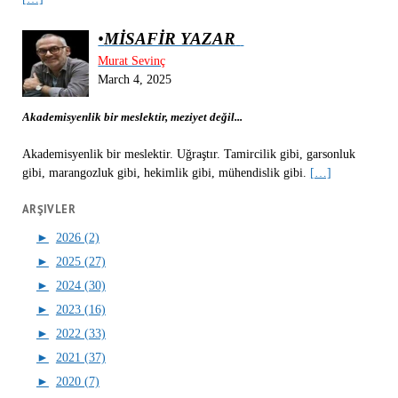
•
MİSAFİR YAZAR
Murat Sevinç
March 4, 2025
Akademisyenlik bir meslektir, meziyet değil...
Akademisyenlik bir meslektir. Uğraştır. Tamircilik gibi, garsonluk
gibi, marangozluk gibi, hekimlik gibi, mühendislik gibi.
[…]
ARŞIVLER
►
2026 (2)
►
2025 (27)
►
2024 (30)
►
2023 (16)
►
2022 (33)
►
2021 (37)
►
2020 (7)