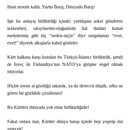
Hani nerede kaldı, Yurtta Barış, Dünyada Barış!
İşte bu anlayış birlikteliği içinde; yurtdışına asker gönderen
tezkereleri, sıkıyönetim-olağanüstü hal ilanları kutsal
metinlermiş gibi hiç “neden-niçin” diye sorgulamaz “evet,
evet!” diyerek alkışlarla kabul görürler.
Kürt halkına karşı kurulan bu Türkçü-İslamcı birliktelik, şimdi
de İsveç ile Finlandiya’nın NATO’ya girişine engel olmak
istiyorlar.
Hiçbir sorun at gözlüğü takarak, ya da derecesi düşük, ufku az
gören bir gözlükle çözülemez!
Bu Kürtleri dünyada yok etme birlikteliğidir!
Fakat onlara inat, Kürtler dünya barışı içinde hep yeşerip dal
verecek!