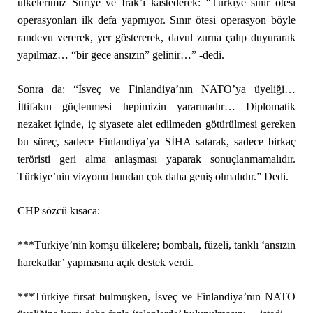
ülkelerimiz Suriye ve Irak’ı kastederek: “Türkiye sınır ötesi
operasyonları ilk defa yapmıyor. Sınır ötesi operasyon böyle
randevu vererek, yer göstererek, davul zurna çalıp duyurarak
yapılmaz… “bir gece ansızın” gelinir…” -dedi.
Sonra da: “İsveç ve Finlandiya’nın NATO’ya üyeliği…
İttifakın güçlenmesi hepimizin yararınadır… Diplomatik
nezaket içinde, iç siyasete alet edilmeden götürülmesi gereken
bu süreç, sadece Finlandiya’ya SİHA satarak, sadece birkaç
teröristi geri alma anlaşması yaparak sonuçlanmamalıdır.
Türkiye’nin vizyonu bundan çok daha geniş olmalıdır.” Dedi.
CHP sözcü kısaca:
***Türkiye’nin komşu ülkelere; bombalı, füzeli, tanklı ‘ansızın
harekatlar’ yapmasına açık destek verdi.
***Türkiye fırsat bulmuşken, İsveç ve Finlandiya’nın NATO