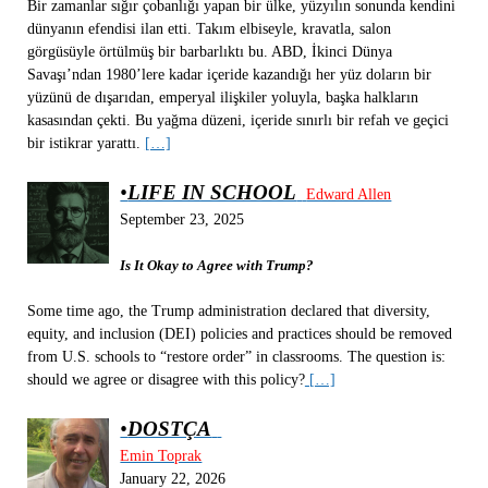
Bir zamanlar sığır çobanlığı yapan bir ülke, yüzyılın sonunda kendini
dünyanın efendisi ilan etti. Takım elbiseyle, kravatla, salon
görgüsüyle örtülmüş bir barbarlıktı bu. ABD, İkinci Dünya
Savaşı’ndan 1980’lere kadar içeride kazandığı her yüz doların bir
yüzünü de dışarıdan, emperyal ilişkiler yoluyla, başka halkların
kasasından çekti. Bu yağma düzeni, içeride sınırlı bir refah ve geçici
bir istikrar yarattı.
[…]
•
LIFE IN SCHOOL
Edward Allen
September 23, 2025
Is It Okay to Agree with Trump?
Some time ago, the Trump administration declared that diversity,
equity, and inclusion (DEI) policies and practices should be removed
from U.S. schools to “restore order” in classrooms. The question is:
should we agree or disagree with this policy?
[…]
•
DOSTÇA
Emin Toprak
January 22, 2026