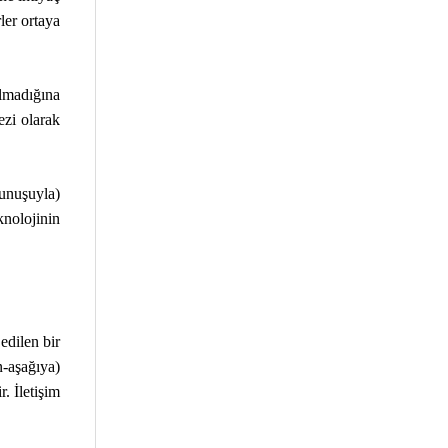
ler ortaya
olmadığına
ezi olarak
unuşuyla)
knolojinin
edilen bir
n-aşağıya)
. İletişim