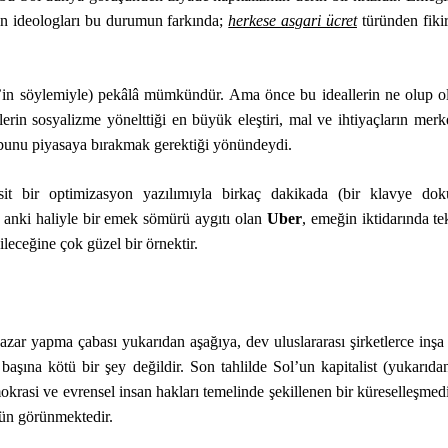
in ideologları bu durumun farkında;
herkese asgari ücret
türünden fikir
er’in söylemiyle) pekâlâ mümkündür. Ama önce bu ideallerin ne olup 
erin sosyalizme yönelttiği en büyük eleştiri, mal ve ihtiyaçların merk
 bunu piyasaya bırakmak gerektiği yönündeydi.
it bir optimizasyon yazılımıyla birkaç dakikada (bir klavye dok
şu anki haliyle bir emek sömürü aygıtı olan
Uber
, emeğin iktidarında te
leceğine çok güzel bir örnektir.
azar yapma çabası yukarıdan aşağıya, dev uluslararası şirketlerce inşa 
başına kötü bir şey değildir. Son tahlilde Sol’un kapitalist (yukarıda
asi ve evrensel insan hakları temelinde şekillenen bir küreselleşmedir
ün görünmektedir.