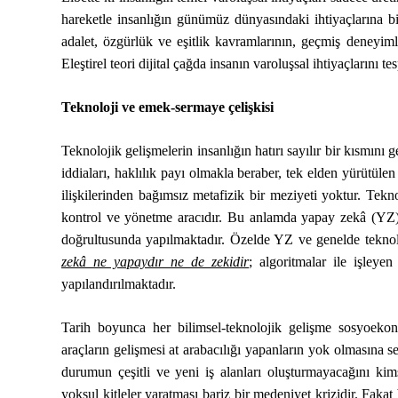
hareketle insanlığın günümüz dünyasındaki ihtiyaçlarına bi
adalet, özgürlük ve eşitlik kavramlarının, geçmiş deneyim
Eleştirel teori dijital çağda insanın varoluşsal ihtiyaçlarını t
Teknoloji ve emek-sermaye çelişkisi
Teknolojik gelişmelerin insanlığın hatırı sayılır bir kısmın
iddiaları, haklılık payı olmakla beraber, tek elden yürütülen
ilişkilerinden bağımsız metafizik bir meziyeti yoktur. Tekn
kontrol ve yönetme aracıdır. Bu anlamda yapay zekâ (YZ) üz
doğrultusunda yapılmaktadır. Özelde YZ ve genelde teknoloj
zekâ ne yapaydır ne de zekidir
; algoritmalar ile işleye
yapılandırılmaktadır.
Tarih boyunca her bilimsel-teknolojik gelişme sosyoekon
araçların gelişmesi at arabacılığı yapanların yok olmasına s
durumun çeşitli ve yeni iş alanları oluşturmayacağını ki
yoksul kitleler yaratması bariz bir medeniyet krizidir. Faka