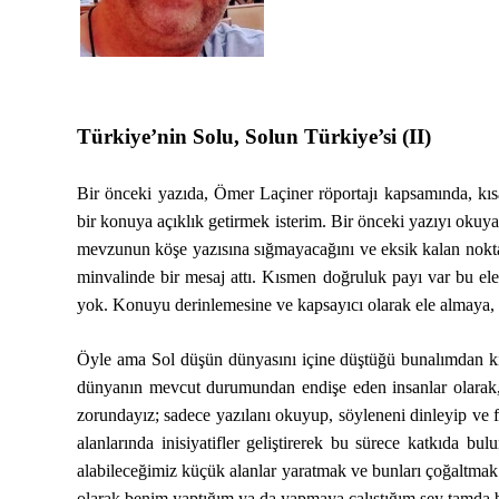
Türkiye’nin Solu, Solun Türkiye’si (II)
Bir önceki yazıda, Ömer Laçiner röportajı kapsamında, kıs
bir konuya açıklık getirmek isterim. Bir önceki yazıyı okuy
mevzunun köşe yazısına sığmayacağını ve eksik kalan noktal
minvalinde bir mesaj attı. Kısmen doğruluk payı var bu el
yok. Konuyu derinlemesine ve kapsayıcı olarak ele almaya, b
Öyle ama Sol düşün dünyasını içine düştüğü bunalımdan kim
dünyanın mevcut durumundan endişe eden insanlar olarak
zorundayız; sadece yazılanı okuyup, söyleneni dinleyip v
alanlarında inisiyatifler geliştirerek bu sürece katkıda 
alabileceğimiz küçük alanlar yaratmak ve bunları çoğaltmak
olarak benim yaptığım ya da yapmaya çalıştığım şey tamda 