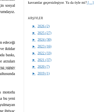
kavramlar geçersizleşiyor. Ya da öyle mi?
[…]
çin sosyal
urumdayız.
ARŞIVLER
►
2026 (2)
►
2025 (27)
►
2024 (30)
am edeceği
►
2023 (16)
ve iktidar
►
2022 (33)
nda baskı,
►
2021 (37)
e arzuları
►
2020 (7)
sa yapay
►
2019 (1)
rultusunda
n motorlu
ma bu yeni
uyulmayan
ne ihtiyaç