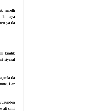
ik temelli
ayıflatmaya
eren ya da
lli kimlik
rt siyasal
laşımla da
şımız, Laz
ı yüzünden
 alt sınıf