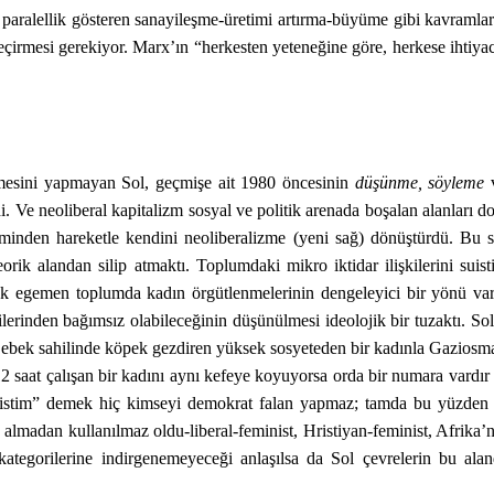
e paralellik gösteren sanayileşme-üretimi artırma-büyüme gibi kavramla
çirmesi gerekiyor. Marx’ın “herkesten yeteneğine göre, herkese ihtiya
irmesini yapmayan Sol, geçmişe ait 1980 öncesinin
düşünme, söyleme
di. Ve neoliberal kapitalizm sosyal ve politik arenada boşalan alanları 
minden hareketle kendini neoliberalizme (yeni sağ) dönüştürdü. Bu s
rik alandan silip atmaktı. Toplumdaki mikro iktidar ilişkilerini suis
ek egemen toplumda kadın örgütlenmelerinin dengeleyici bir yönü va
lerinden bağımsız olabileceğinin düşünülmesi ideolojik bir tuzaktı. So
et Bebek sahilinde köpek gezdiren yüksek sosyeteden bir kadınla Gazios
12 saat çalışan bir kadını aynı kefeye koyuyorsa orda bir numara vardır
istim” demek hiç kimseyi demokrat falan yapmaz; tamda bu yüzden
lmadan kullanılmaz oldu-liberal-feminist, Hristiyan-feminist, Afrika’n
kategorilerine indirgenemeyeceği anlaşılsa da Sol çevrelerin bu ala