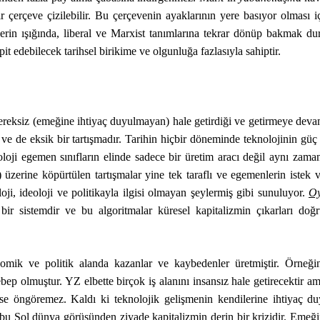
r çerçeve çizilebilir. Bu çerçevenin ayaklarının yere basıyor olması i
lerin ışığında, liberal ve Marxist tanımlarına tekrar dönüp bakmak d
espit edebilecek tarihsel birikime ve olgunluğa fazlasıyla sahiptir.
ı gereksiz (emeğine ihtiyaç duyulmayan) hale getirdiği ve getirmeye dev
 ve de eksik bir tartışmadır. Tarihin hiçbir döneminde teknolojinin güç 
oloji egemen sınıfların elinde sadece bir üretim aracı değil aynı zama
erine köpürtülen tartışmalar yine tek taraflı ve egemenlerin istek v
i, ideoloji ve politikayla ilgisi olmayan şeylermiş gibi sunuluyor.
Oy
n bir sistemdir ve bu algoritmalar küresel kapitalizmin çıkarları doğ
omik ve politik alanda kazanlar ve kaybedenler üretmiştir. Örneği
ebep olmuştur. YZ elbette birçok iş alanını insansız hale getirecektir a
mse öngöremez. Kaldı ki teknolojik gelişmenin kendilerine ihtiyaç d
t bu Sol dünya görüşünden ziyade kapitalizmin derin bir krizidir. Emeği