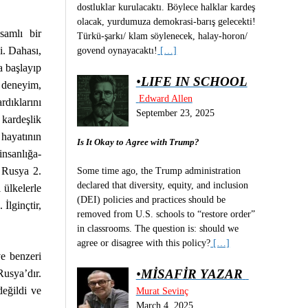
dostluklar kurulacaktı. Böylece halklar kardeş
olacak, yurdumuza demokrasi-barış gelecekti!
samlı bir
Türkü-şarkı/ klam söylenecek, halay-horon/
i. Dahası,
govend oynayacaktı!
[…]
a başlayıp
•
LIFE IN SCHOOL
t deneyim,
Edward Allen
rdıklarını
September 23, 2025
 kardeşlik
hayatının
Is It Okay to Agree with Trump?
insanlığa-
) Rusya 2.
Some time ago, the Trump administration
declared that diversity, equity, and inclusion
 ülkelerle
(DEI) policies and practices should be
İlginçtir,
removed from U.S. schools to “restore order”
in classrooms. The question is: should we
agree or disagree with this policy?
[…]
ve benzeri
•
MİSAFİR YAZAR
usya’dır.
eğildi ve
Murat Sevinç
March 4, 2025