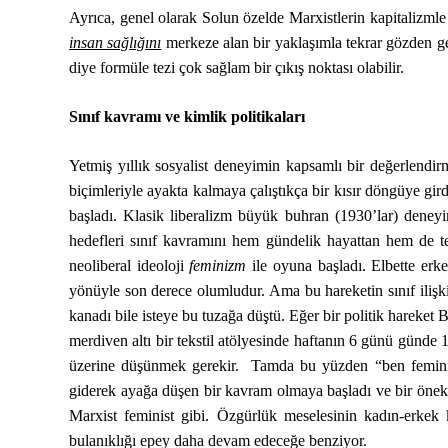
Ayrıca, genel olarak Solun özelde Marxistlerin kapitalizml
insan sağlığını
merkeze alan bir yaklaşımla tekrar gözden ge
diye formüle tezi çok sağlam bir çıkış noktası olabilir.
Sınıf kavramı ve kimlik politikaları
Yetmiş yıllık sosyalist deneyimin kapsamlı bir değerlend
biçimleriyle ayakta kalmaya çalıştıkça bir kısır döngüye gir
başladı. Klasik liberalizm büyük buhran (1930’lar) deneyi
hedefleri sınıf kavramını hem gündelik hayattan hem de teo
neoliberal ideoloji
feminizm
ile oyuna başladı. Elbette erk
yönüyle son derece olumludur. Ama bu hareketin sınıf ilişki
kanadı bile isteye bu tuzağa düştü. Eğer bir politik harek
merdiven altı bir tekstil atölyesinde haftanın 6 günü günde 
üzerine düşünmek gerekir. Tamda bu yüzden “ben femin
giderek ayağa düşen bir kavram olmaya başladı ve bir önek a
Marxist feminist gibi. Özgürlük meselesinin kadın-erkek 
bulanıklığı epey daha devam edeceğe benziyor.