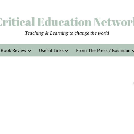
Critical Education Networ
Teaching & Learning to change the world
Book Review
Useful Links
From The Press / Basından