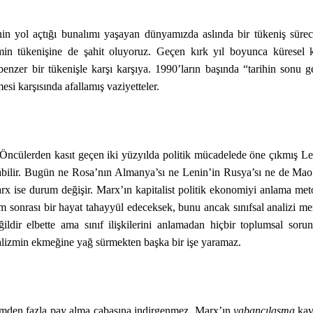
in yol açtığı bunalımı yaşayan dünyamızda aslında bir tükeniş sürec
in tükenişine de şahit oluyoruz. Geçen kırk yıl boyunca küresel k
benzer bir tükenişle karşı karşıya. 1990’ların başında “tarihin sonu g
esi karşısında afallamış vaziyetteler.
k. Öncülerden kasıt geçen iki yüzyılda politik mücadelede öne çıkmış L
labilir. Bugün ne Rosa’nın Almanya’sı ne Lenin’in Rusya’sı ne de Ma
rx ise durum değişir. Marx’ın kapitalist politik ekonomiyi anlama me
m sonrası bir hayat tahayyül edeceksek, bunu ancak sınıfsal analizi me
ğildir elbette ama sınıf ilişkilerini anlamadan hiçbir toplumsal sor
eralizmin ekmeğine yağ sürmekten başka bir işe yaramaz.
retimden fazla pay alma çabasına indirgenmez. Marx’ın
yabancılaşma
kav