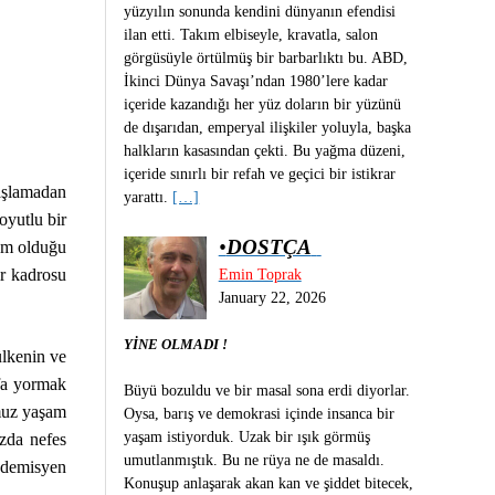
yüzyılın sonunda kendini dünyanın efendisi
ilan etti. Takım elbiseyle, kravatla, salon
görgüsüyle örtülmüş bir barbarlıktı bu. ABD,
İkinci Dünya Savaşı’ndan 1980’lere kadar
içeride kazandığı her yüz doların bir yüzünü
de dışarıdan, emperyal ilişkiler yoluyla, başka
halkların kasasından çekti. Bu yağma düzeni,
içeride sınırlı bir refah ve geçici bir istikrar
başlamadan
yarattı.
[…]
oyutlu bir
•
DOSTÇA
rum olduğu
ir kadrosu
Emin Toprak
January 22, 2026
YİNE OLMADI !
ülkenin ve
fa yormak
Büyü bozuldu ve bir masal sona erdi diyorlar.
umuz yaşam
Oysa, barış ve demokrasi içinde insanca bir
yaşam istiyorduk. Uzak bir ışık görmüş
ızda nefes
umutlanmıştık. Bu ne rüya ne de masaldı.
kademisyen
Konuşup anlaşarak akan kan ve şiddet bitecek,