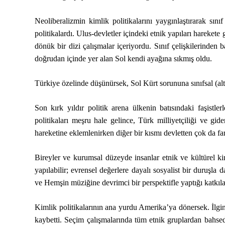
Neoliberalizmin kimlik politikalarını yaygınlaştırarak sın
politikalardı. Ulus-devletler içindeki etnik yapıları harekete 
dönük bir dizi çalışmalar içeriyordu. Sınıf çelişkilerinde
doğrudan içinde yer alan Sol kendi ayağına sıkmış oldu.
Türkiye özelinde düşünürsek, Sol Kürt sorununa sınıfsal (alt
Son kırk yıldır politik arena ülkenin batısındaki faşistler
politikaları meşru hale gelince, Türk milliyetçiliği ve g
hareketine eklemlenirken diğer bir kısmı devletten çok da fa
Bireyler ve kurumsal düzeyde insanlar etnik ve kültürel ki
yapılabilir; evrensel değerlere dayalı sosyalist bir duruşl
ve Hemşin müziğine devrimci bir perspektifle yaptığı katkıla
Kimlik politikalarının ana yurdu Amerika’ya dönersek. İlgin
kaybetti. Seçim çalışmalarında tüm etnik gruplardan bahsede