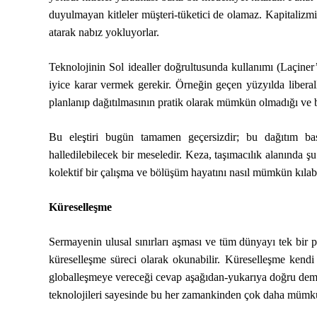
duyulmayan kitleler müşteri-tüketici de olamaz. Kapitalizm
atarak nabız yokluyorlar.
Teknolojinin Sol idealler doğrultusunda kullanımı (Laçin
iyice karar vermek gerekir. Örneğin geçen yüzyılda liberall
planlanıp dağıtılmasının pratik olarak mümkün olmadığı ve
Bu eleştiri bugün tamamen geçersizdir; bu dağıtım bas
halledilebilecek bir meseledir. Keza, taşımacılık alanında 
kolektif bir çalışma ve bölüşüm hayatını nasıl mümkün kılabi
Küreselleşme
Sermayenin ulusal sınırları aşması ve tüm dünyayı tek bir p
küreselleşme süreci olarak okunabilir. Küreselleşme kendi 
globalleşmeye vereceği cevap aşağıdan-yukarıya doğru demokr
teknolojileri sayesinde bu her zamankinden çok daha mümk