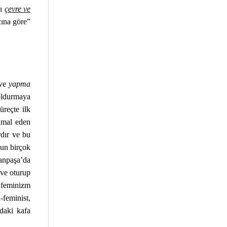
rı
çevre ve
cına göre”
ve
yapma
doldurmaya
üreçte ilk
timal eden
rdır ve bu
lun birçok
manpaşa’da
 ve oturup
 feminizm
-feminist,
ndaki kafa