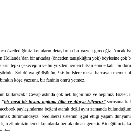
aca özetlediğimiz konuların detaylarına bu yazıda gireceğiz. Ancak 
an Hollanda’dan bir arkadaş (önceden tanışıklığım yok) böylesine çok b
arın tepki çekeceğini ve bu yüzden nerden tutsan elinde kalır bir du
eştirinin. Sol dünya görüşünün, 9-6 bu işlere mesai harcayan memur b
ırakın köşe yazısını, bir faninin ömrü yetmez.
 kurtaracak? Cevap aslında çok net: hiçbirimiz ve hepimiz. Bizler, 
, “
biz nasıl bir insan, toplum, ülke ve dünya istiyoruz”
sorusuna ka
e facebook paylaşımlarına beğeni atarak değil aynı zamanda bulunduğ
bulunmak durumundayız. Neoliberal sistemin işgal ettiği yaşam dünyam
 için zihnimizin temel konularda berrak olması gerekir. Bir eğitimci-a
budur.