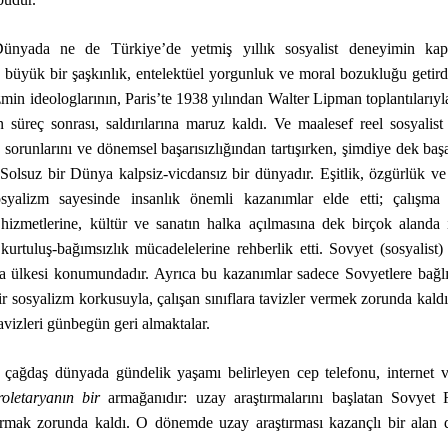
Dünyada ne de Türkiye’de yetmiş yıllık sosyalist deneyimin kap
büyük bir şaşkınlık, entelektüel yorgunluk ve moral bozukluğu getird
zmin ideologlarının, Paris’te 1938 yılından Walter Lipman toplantılarıyl
 süreç sonrası, saldırılarına maruz kaldı. Ve maalesef reel sosyalis
sorunlarını ve dönemsel başarısızlığından tartışırken, şimdiye dek başa
Solsuz bir Dünya kalpsiz-vicdansız bir dünyadır. Eşitlik, özgürlük ve
osyalizm sayesinde insanlık önemli kazanımlar elde etti; çalışma 
hizmetlerine, kültür ve sanatın halka açılmasına dek birçok alanda 
urtuluş-bağımsızlık mücadelelerine rehberlik etti. Sovyet (sosyalist
a ülkesi konumundadır. Ayrıca bu kazanımlar sadece Sovyetlere bağlı
r sosyalizm korkusuyla, çalışan sınıflara tavizler vermek zorunda kaldı. 
vizleri günbegün geri almaktalar.
sa çağdaş dünyada gündelik yaşamı belirleyen cep telefonu, internet 
roletaryanın bir
armağanıdır: uzay araştırmalarını başlatan Sovyet R
rmak zorunda kaldı. O dönemde uzay araştırması kazançlı bir alan d