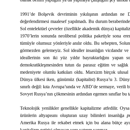
1991’de Bolşevik devriminin yıkılışının ardından ne 
değerlendirmesi maalesef yapılmadı. Bu durum beraberinde 
Sol entelektüel çevreler (özellikle akademik dünya) kapitali
1970’lerin sonunda neoliberal politika paketiyle sona eren
tümüyle olumsuz yönleriyle anılır oldu. Bu sebepten, Solun 
görmezden gelemeyiz. Sol idealler insanlığın vicdandır ve 
ideallerinin son iki yüz yıldır bayraktarlığını yapan s
demokratikleşmesinden tutun da parasız eğitim ve sağlık 
medeniyete olumlu katkıları oldu. Marxizm birçok ulusal k
Dünya ülkesi iken, günümüz (kapitalist) Rusya’sı 3. Düny
sınırlı değil: kıta Avrupa’sında ve ABD’de sermaye, verili bi
Sovyet Rusya’nın çökmesinin ardından egemen sınıflar bu ta
Teknolojik yenilikler genellikle kapitalizme atfedilir. Oy
ürünlerin altyapısını oluşturan uzay bilimleri insanlığa
p
Amerika Rusya ile rekabet etmek için bu alana bütçe ayı
kapitalizm getirisi olmayan yere yatırım yapmaz.