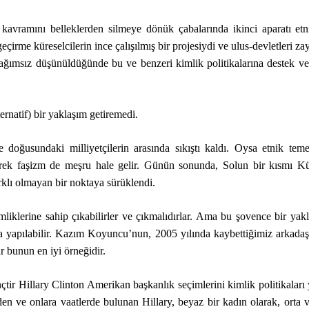
ıf kavramını belleklerden silmeye dönük çabalarında ikinci aparatı etn
geçirme küreselcilerin ince çalışılmış bir projesiydi ve ulus-devletleri z
n bağımsız düşünüldüğünde bu ve benzeri kimlik politikalarına destek v
ernatif) bir yaklaşım getiremedi.
le doğusundaki milliyetçilerin arasında sıkıştı kaldı. Oysa etnik teme
iderek faşizm de meşru hale gelir. Günün sonunda, Solun bir kısmı Kü
rklı olmayan bir noktaya sürüklendi.
mliklerine sahip çıkabilirler ve çıkmalıdırlar. Ama bu şovence bir yak
a da yapılabilir. Kazım Koyuncu’nun, 2005 yılında kaybettiğimiz arkada
r bunun en iyi örneğidir.
çtir Hillary Clinton Amerikan başkanlık seçimlerini kimlik politikalar
n ve onlara vaatlerde bulunan Hillary, beyaz bir kadın olarak, orta ve