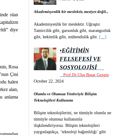
Akademisyenlik bir meslektir, meziyet değil...
inde olan
apitalizm
Akademisyenlik bir meslektir. Uğraştır.
eldi” diye
Tamircilik gibi, garsonluk gibi, marangozluk
gibi, hekimlik gibi, mühendislik gibi.
[…]
•
EĞİTİMİN
FELSEFESİ VE
SOSYOLOJİSİ
enin, Rosa
o’nun Çini
Prof.Dr.Ulaş Başar Gezgin
October 22, 2024
todu halen
rkez alan,
Olumlu ve Olumsuz Yönleriyle Bilişim
unu anlama
Teknolojileri Kullanımı
Bilişim teknolojilerini, ne tümüyle olumlu ne
tümüyle olumsuz kullanımla
ilişkilendiriyoruz. Bilişim teknolojileri
yaygınlaştıkça, ‘teknoloji bağımlılığı’ gibi
ramından