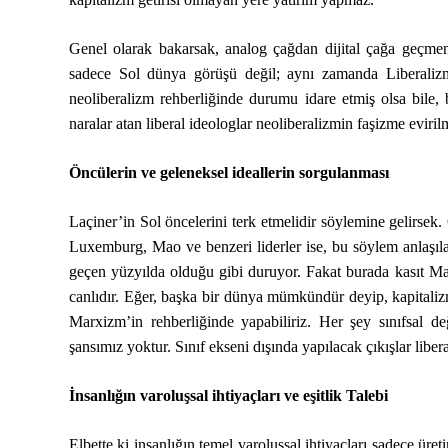
Genel olarak bakarsak, analog çağdan dijital çağa geçmen
sadece Sol dünya görüşü değil; aynı zamanda Liberalizm
neoliberalizm rehberliğinde durumu idare etmiş olsa bile, 
naralar atan liberal ideologlar neoliberalizmin faşizme evirilm
Öncülerin ve geleneksel ideallerin sorgulanması
Laçiner’in Sol öncelerini terk etmelidir söylemine gelirse
Luxemburg, Mao ve benzeri liderler ise, bu söylem anlaşı
geçen yüzyılda olduğu gibi duruyor. Fakat burada kasıt Ma
canlıdır. Eğer, başka bir dünya mümkündür deyip, kapitaliz
Marxizm’in rehberliğinde yapabiliriz. Her şey sınıfsal de
şansımız yoktur. Sınıf ekseni dışında yapılacak çıkışlar lib
İnsanlığın varoluşsal ihtiyaçları ve eşitlik Talebi
Elbette ki insanlığın temel varoluşsal ihtiyaçları sadece ü