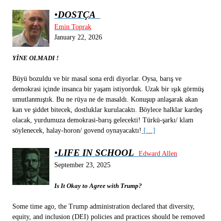
•
DOSTÇA
Emin Toprak
January 22, 2026
YİNE OLMADI !
Büyü bozuldu ve bir masal sona erdi diyorlar. Oysa, barış ve
demokrasi içinde insanca bir yaşam istiyorduk. Uzak bir ışık görmüş
umutlanmıştık. Bu ne rüya ne de masaldı. Konuşup anlaşarak akan
kan ve şiddet bitecek, dostluklar kurulacaktı. Böylece halklar kardeş
olacak, yurdumuza demokrasi-barış gelecekti! Türkü-şarkı/ klam
söylenecek, halay-horon/ govend oynayacaktı!
[…]
•
LIFE IN SCHOOL
Edward Allen
September 23, 2025
Is It Okay to Agree with Trump?
Some time ago, the Trump administration declared that diversity,
equity, and inclusion (DEI) policies and practices should be removed