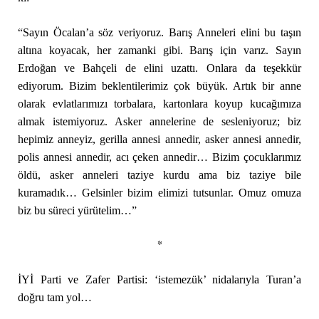
“Sayın Öcalan’a söz veriyoruz. Barış Anneleri elini bu taşın
altına koyacak, her zamanki gibi. Barış için varız. Sayın
Erdoğan ve Bahçeli de elini uzattı. Onlara da teşekkür
ediyorum. Bizim beklentilerimiz çok büyük. Artık bir anne
olarak evlatlarımızı torbalara, kartonlara koyup kucağımıza
almak istemiyoruz. Asker annelerine de sesleniyoruz; biz
hepimiz anneyiz, gerilla annesi annedir, asker annesi annedir,
polis annesi annedir, acı çeken annedir… Bizim çocuklarımız
öldü, asker anneleri taziye kurdu ama biz taziye bile
kuramadık… Gelsinler bizim elimizi tutsunlar. Omuz omuza
biz bu süreci yürütelim…”
*
İYİ Parti ve Zafer Partisi: ‘istemezük’ nidalarıyla Turan’a
doğru tam yol…