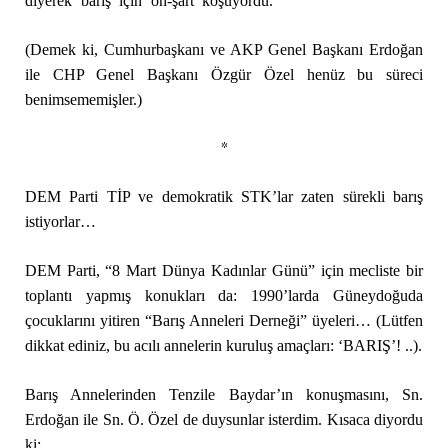
diyerek ‘barış’ için ‘ön-şart’ koşuyordu.
(Demek ki, Cumhurbaşkanı ve AKP Genel Başkanı Erdoğan
ile CHP Genel Başkanı Özgür Özel henüz bu süreci
benimsememişler.)
*
DEM Parti TİP ve demokratik STK’lar zaten sürekli barış
istiyorlar…
DEM Parti, “8 Mart Dünya Kadınlar Günü” için mecliste bir
toplantı yapmış konukları da: 1990’larda Güneydoğuda
çocuklarını yitiren “Barış Anneleri Derneği” üyeleri… (Lütfen
dikkat ediniz, bu acılı annelerin kuruluş amaçları: ‘BARIŞ’! ..).
Barış Annelerinden Tenzile Baydar’ın konuşmasını, Sn.
Erdoğan ile Sn. Ö. Özel de duysunlar isterdim. Kısaca diyordu
ki: