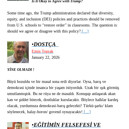
Is It Okay to Agree with Trump?
Some time ago, the Trump administration declared that diversity,
equity, and inclusion (DEI) policies and practices should be removed
from U.S. schools to “restore order” in classrooms. The question is:
should we agree or disagree with this policy?
[…]
•
DOSTÇA
Emin Toprak
January 22, 2026
YİNE OLMADI !
Büyü bozuldu ve bir masal sona erdi diyorlar. Oysa, barış ve
demokrasi içinde insanca bir yaşam istiyorduk. Uzak bir ışık görmüş
umutlanmıştık. Bu ne rüya ne de masaldı. Konuşup anlaşarak akan
kan ve şiddet bitecek, dostluklar kurulacaktı. Böylece halklar kardeş
olacak, yurdumuza demokrasi-barış gelecekti! Türkü-şarkı/ klam
söylenecek, halay-horon/ govend oynayacaktı!
[…]
•
EĞİTİMİN FELSEFESİ VE