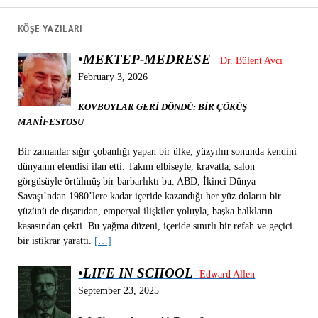
KÖŞE YAZILARI
•
MEKTEP-MEDRESE
Dr. Bülent Avcı
February 3, 2026
KOVBOYLAR GERİ DÖNDÜ: BİR ÇÖKÜŞ
MANİFESTOSU
Bir zamanlar sığır çobanlığı yapan bir ülke, yüzyılın sonunda kendini
dünyanın efendisi ilan etti. Takım elbiseyle, kravatla, salon
görgüsüyle örtülmüş bir barbarlıktı bu. ABD, İkinci Dünya
Savaşı’ndan 1980’lere kadar içeride kazandığı her yüz doların bir
yüzünü de dışarıdan, emperyal ilişkiler yoluyla, başka halkların
kasasından çekti. Bu yağma düzeni, içeride sınırlı bir refah ve geçici
bir istikrar yarattı.
[…]
•
LIFE IN SCHOOL
Edward Allen
September 23, 2025