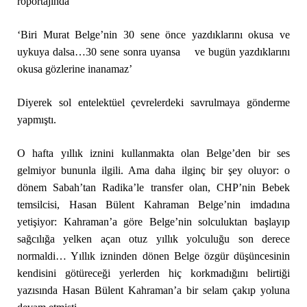
röportajında
‘Biri Murat Belge’nin 30 sene önce yazdıklarını okusa ve
uykuya dalsa…30 sene sonra uyansa ve bugün yazdıklarını
okusa gözlerine inanamaz’
Diyerek sol entelektüel çevrelerdeki savrulmaya gönderme
yapmıştı.
O hafta yıllık iznini kullanmakta olan Belge’den bir ses
gelmiyor bununla ilgili. Ama daha ilginç bir şey oluyor: o
dönem Sabah’tan Radika’le transfer olan, CHP’nin Bebek
temsilcisi, Hasan Bülent Kahraman Belge’nin imdadına
yetişiyor: Kahraman’a göre Belge’nin solculuktan başlayıp
sağcılığa yelken açan otuz yıllık yolculuğu son derece
normaldi… Yıllık izninden dönen Belge özgür düşüncesinin
kendisini götüreceği yerlerden hiç korkmadığını belirtiği
yazısında Hasan Bülent Kahraman’a bir selam çakıp yoluna