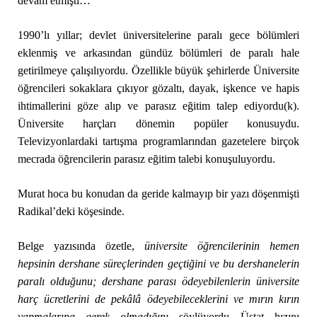
devam etmişti…
1990’lı yıllar; devlet üniversitelerine paralı gece bölümleri
eklenmiş ve arkasından gündüz bölümleri de paralı hale
getirilmeye çalışılıyordu. Özellikle büyük şehirlerde Üniversite
öğrencileri sokaklara çıkıyor gözaltı, dayak, işkence ve hapis
ihtimallerini göze alıp ve parasız eğitim talep ediyordu(k).
Üniversite harçları dönemin popüler konusuydu.
Televizyonlardaki tartışma programlarından gazetelere birçok
mecrada öğrencilerin parasız eğitim talebi konuşuluyordu.
Murat hoca bu konudan da geride kalmayıp bir yazı döşenmişti
Radikal’deki köşesinde.
Belge yazısında özetle,
üniversite öğrencilerinin hemen
hepsinin dershane süreçlerinden geçtiğini ve bu dershanelerin
paralı olduğunu; dershane parası ödeyebilenlerin üniversite
harç ücretlerini de pekâlâ ödeyebileceklerini ve mırın kırın
yapmalarına gerek olmadığını
söylüyordu…Üstat hızını