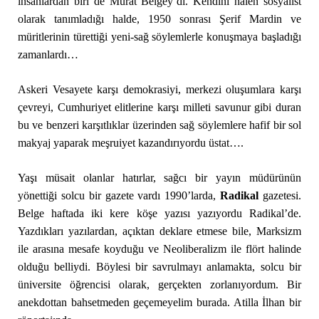
insanlardan biri de Murat Belgey’di. Kendini halen sosyalist
olarak tanımladığı halde, 1950 sonrası Şerif Mardin ve
müritlerinin türettiği yeni-sağ söylemlerle konuşmaya başladığı
zamanlardı…
Askeri Vesayete karşı demokrasiyi, merkezi oluşumlara karşı
çevreyi, Cumhuriyet elitlerine karşı milleti savunur gibi duran
bu ve benzeri karşıtlıklar üzerinden sağ söylemlere hafif bir sol
makyaj yaparak meşruiyet kazandırıyordu üstat….
Yaşı müsait olanlar hatırlar, sağcı bir yayın müdürünün
yönettiği solcu bir gazete vardı 1990’larda,
Radikal
gazetesi.
Belge haftada iki kere köşe yazısı yazıyordu Radikal’de.
Yazdıkları yazılardan, açıktan deklare etmese bile, Marksizm
ile arasına mesafe koyduğu ve Neoliberalizm ile flört halinde
olduğu belliydi. Böylesi bir savrulmayı anlamakta, solcu bir
üniversite öğrencisi olarak, gerçekten zorlanıyordum. Bir
anekdottan bahsetmeden geçemeyelim burada. Atilla İlhan bir