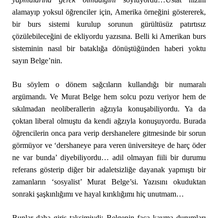
alamayıp yoksul öğrenciler için, Amerika örneğini göstererek,
bir burs sistemi kurulup sorunun gürültüsüz patırtısız
çözülebileceğini de ekliyordu yazısına. Belli ki Amerikan burs
sisteminin nasıl bir bataklığa dönüştüğünden haberi yoktu
sayın Belge’nin.
Bu söylem o dönem sağcıların kullandığı bir numaralı
argümandı. Ve Murat Belge hem solcu pozu veriyor hem de
sıkılmadan neoliberallerin ağzıyla konuşabiliyordu. Ya da
çoktan liberal olmuştu da kendi ağzıyla konuşuyordu. Burada
öğrencilerin onca para verip dershanelere gitmesinde bir sorun
görmüyor ve ‘dershaneye para veren üniversiteye de harç öder
ne var bunda’ diyebiliyordu… adil olmayan fiili bir durumu
referans gösterip diğer bir adaletsizliğe dayanak yapmıştı bir
zamanların ‘sosyalist’ Murat Belge’si. Yazısını okuduktan
sonraki şaşkınlığımı ve hayal kırıklığımı hiç unutmam…
Bunlar daha giriş taksimiydi; Belgenin faça kayma durumları