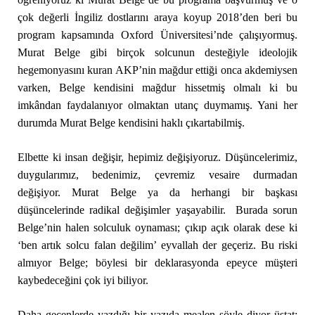
çok değerli İngiliz dostlarını araya koyup 2018’den beri bu
program kapsamında Oxford Üniversitesi’nde çalışıyormuş.
Murat Belge gibi birçok solcunun desteğiyle ideolojik
hegemonyasını kuran AKP’nin mağdur ettiği onca akdemiysen
varken, Belge kendisini mağdur hissetmiş olmalı ki bu
imkândan faydalanıyor olmaktan utanç duymamış. Yani her
durumda Murat Belge kendisini haklı çıkartabilmiş.
Elbette ki insan değişir, hepimiz değişiyoruz. Düşüncelerimiz,
duygularımız, bedenimiz, çevremiz vesaire durmadan
değişiyor. Murat Belge ya da herhangi bir başkası
düşüncelerinde radikal değişimler yaşayabilir. Burada sorun
Belge’nin halen solculuk oynaması; çıkıp açık olarak dese ki
‘ben artık solcu falan değilim’ eyvallah der geçeriz. Bu riski
almıyor Belge; böylesi bir deklarasyonda epeyce müşteri
kaybedeceğini çok iyi biliyor.
Daha geçenlerde yazdığı bir yazıda mealen şöyle diyor üstat: