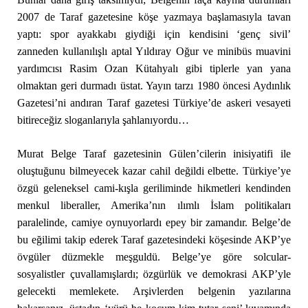
2007 de Taraf gazetesine köşe yazmaya başlamasıyla tavan
yaptı: spor ayakkabı giydiği için kendisini ‘genç sivil’
zanneden kullanılışlı aptal Yıldıray Oğur ve minibüs muavini
yardımcısı Rasim Ozan Kütahyalı gibi tiplerle yan yana
olmaktan geri durmadı üstat. Yayın tarzı 1980 öncesi Aydınlık
Gazetesi’ni andıran Taraf gazetesi Türkiye’de askeri vesayeti
bitireceğiz sloganlarıyla şahlanıyordu…
Murat Belge Taraf gazetesinin Gülen’cilerin inisiyatifi ile
oluştuğunu bilmeyecek kazar cahil değildi elbette. Türkiye’ye
özgü geleneksel cami-kışla geriliminde hikmetleri kendinden
menkul liberaller, Amerika’nın ılımlı İslam politikaları
paralelinde, camiye oynuyorlardı epey bir zamandır. Belge’de
bu eğilimi takip ederek Taraf gazetesindeki köşesinde AKP’ye
övgüler düzmekle meşguldü. Belge’ye göre solcular-
sosyalistler çuvallamışlardı; özgürlük ve demokrasi AKP’yle
gelecekti memlekete. Arşivlerden belgenin yazılarına