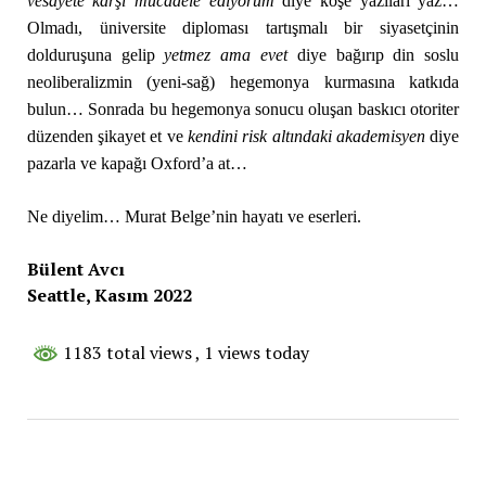
vesayete karşı mücadele ediyorum
diye köşe yazıları yaz…
Olmadı, üniversite diploması tartışmalı bir siyasetçinin
dolduruşuna gelip
yetmez ama evet
diye bağırıp din soslu
neoliberalizmin (yeni-sağ) hegemonya kurmasına katkıda
bulun… Sonrada bu hegemonya sonucu oluşan baskıcı otoriter
düzenden şikayet et ve
kendini risk altındaki akademisyen
diye
pazarla ve kapağı Oxford’a at…
Ne diyelim… Murat Belge’nin hayatı ve eserleri.
Bülent Avcı
Seattle, Kasım 2022
1183 total views
, 1 views today