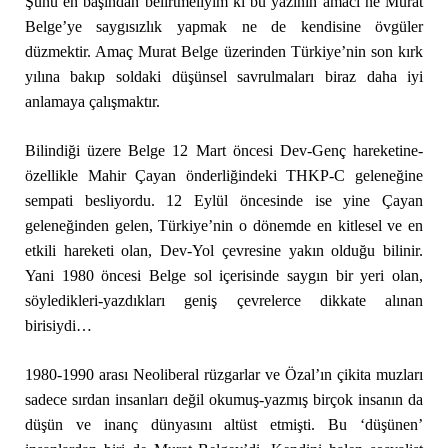
Şunu en başından belirtmeliyim ki bu yazının amacı ne Murat
Belge’ye saygısızlık yapmak ne de kendisine övgüler
düzmektir. Amaç Murat Belge üzerinden Türkiye’nin son kırk
yılına bakıp soldaki düşünsel savrulmaları biraz daha iyi
anlamaya çalışmaktır.
Bilindiği üzere Belge 12 Mart öncesi Dev-Genç hareketine-
özellikle Mahir Çayan önderliğindeki THKP-C geleneğine
sempati besliyordu. 12 Eylül öncesinde ise yine Çayan
geleneğinden gelen, Türkiye’nin o dönemde en kitlesel ve en
etkili hareketi olan, Dev-Yol çevresine yakın olduğu bilinir.
Yani 1980 öncesi Belge sol içerisinde saygın bir yeri olan,
söyledikleri-yazdıkları geniş çevrelerce dikkate alınan
birisiydi…
1980-1990 arası Neoliberal rüzgarlar ve Özal’ın çikita muzları
sadece sırdan insanları değil okumuş-yazmış birçok insanın da
düşün ve inanç dünyasını altüst etmişti. Bu ‘düşünen’