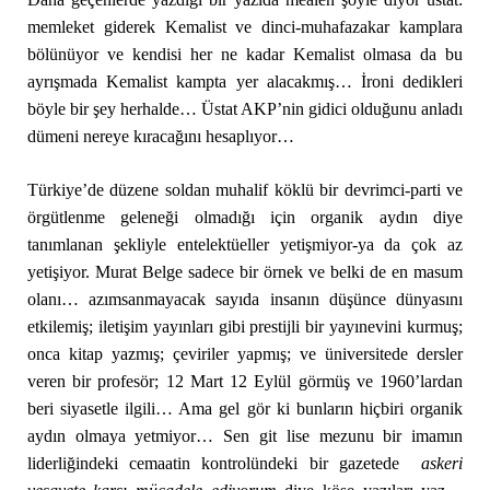
memleket giderek Kemalist ve dinci-muhafazakar kamplara
bölünüyor ve kendisi her ne kadar Kemalist olmasa da bu
ayrışmada Kemalist kampta yer alacakmış… İroni dedikleri
böyle bir şey herhalde… Üstat AKP’nin gidici olduğunu anladı
dümeni nereye kıracağını hesaplıyor…
Türkiye’de düzene soldan muhalif köklü bir devrimci-parti ve
örgütlenme geleneği olmadığı için organik aydın diye
tanımlanan şekliyle entelektüeller yetişmiyor-ya da çok az
yetişiyor. Murat Belge sadece bir örnek ve belki de en masum
olanı… azımsanmayacak sayıda insanın düşünce dünyasını
etkilemiş; iletişim yayınları gibi prestijli bir yayınevini kurmuş;
onca kitap yazmış; çeviriler yapmış; ve üniversitede dersler
veren bir profesör; 12 Mart 12 Eylül görmüş ve 1960’lardan
beri siyasetle ilgili… Ama gel gör ki bunların hiçbiri organik
aydın olmaya yetmiyor… Sen git lise mezunu bir imamın
liderliğindeki cemaatin kontrolündeki bir gazetede
askeri