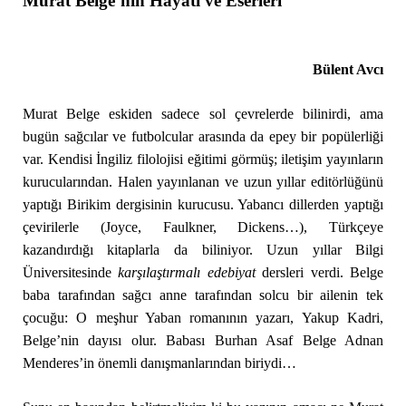
Murat Belge’nin Hayatı ve Eserleri
Bülent Avcı
Murat Belge eskiden sadece sol çevrelerde bilinirdi, ama
bugün sağcılar ve futbolcular arasında da epey bir popülerliği
var. Kendisi İngiliz filolojisi eğitimi görmüş; iletişim yayınların
kurucularından. Halen yayınlanan ve uzun yıllar editörlüğünü
yaptığı Birikim dergisinin kurucusu. Yabancı dillerden yaptığı
çevirilerle (Joyce, Faulkner, Dickens…), Türkçeye
kazandırdığı kitaplarla da biliniyor. Uzun yıllar Bilgi
Üniversitesinde
karşılaştırmalı edebiyat
dersleri verdi. Belge
baba tarafından sağcı anne tarafından solcu bir ailenin tek
çocuğu: O meşhur Yaban romanının yazarı, Yakup Kadri,
Belge’nin dayısı olur. Babası Burhan Asaf Belge Adnan
Menderes’in önemli danışmanlarından biriydi…