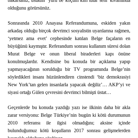
bakarsanız, üstadın ‘yürü be koçum kim tutar seni’ kıvamında
olduğunu görürsünüz.
Sonrasında 2010 Anayasa Referandumuna, eskiden yakın
arkadaş olduğu birçok devrimci sosyalistin uyarılarına rağmen,
‘yetmez ama evet’ cephesinde katılan Belge façaların en
büyüğünü kaymıştır. Referandum sonrası kullanım süresi dolan
Murat Belge ve onun liberal biraderleri kapı önüne
konulmuşlardır. Kendisine bu konuda bir açıklama yapıp
yapmayacağının sorulduğu bir TV programında Belge’nin
söyledikleri insanı hüzünlendiren cinstendi ‘biz demokrasiyi
New York’tan gelen insanlarla yapacak değiliz’… AKP’yi ve
siyasi ortağı Gülen çevresini devrimci bilmişti üstat…
Geçenlerde bu konuda yazdığı yazı ise ilkinin daha bir akla
zarar versiyonu: Belge Türkiye’nin bugün ki kötü durumunun
2010 referansı ile ilgisi olmadığını; aksine içinde
bulunduğumuz kötü koşulların 2017 sonrası gelişmelerden