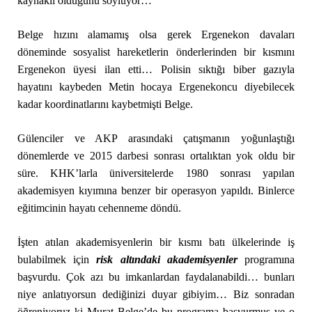
kaynaklı olduğunu söylüyor…
Belge hızını alamamış olsa gerek Ergenekon davaları
döneminde sosyalist hareketlerin önderlerinden bir kısmını
Ergenekon üyesi ilan etti… Polisin sıktığı biber gazıyla
hayatını kaybeden Metin hocaya Ergenekoncu diyebilecek
kadar koordinatlarını kaybetmişti Belge.
Gülenciler ve AKP arasındaki çatışmanın yoğunlaştığı
dönemlerde ve 2015 darbesi sonrası ortalıktan yok oldu bir
süre. KHK’larla üniversitelerde 1980 sonrası yapılan
akademisyen kıyımına benzer bir operasyon yapıldı. Binlerce
eğitimcinin hayatı cehenneme döndü.
İşten atılan akademisyenlerin bir kısmı batı ülkelerinde iş
bulabilmek için
risk altındaki akademisyenler
programına
başvurdu. Çok azı bu imkanlardan faydalanabildi… bunları
niye anlatıyorsun dediğinizi duyar gibiyim… Biz sonradan
öğreniyoruz ki Murat Belge’de bu programa başvurmuş ve o