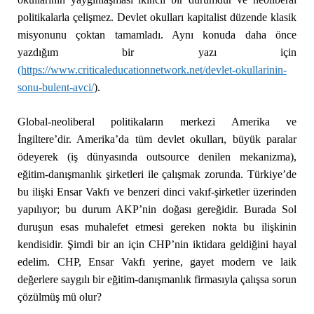
politikalarla çelişmez. Devlet okulları kapitalist düzende klasik
misyonunu çoktan tamamladı. Aynı konuda daha önce
yazdığım bir yazı için
(https://www.criticaleducationnetwork.net/devlet-okullarinin-
sonu-bulent-avci/
).
Global-neoliberal politikaların merkezi Amerika ve
İngiltere’dir. Amerika’da tüm devlet okulları, büyük paralar
ödeyerek (iş dünyasında outsource denilen mekanizma),
eğitim-danışmanlık şirketleri ile çalışmak zorunda. Türkiye’de
bu ilişki Ensar Vakfı ve benzeri dinci vakıf-şirketler üzerinden
yapılıyor; bu durum AKP’nin doğası gereğidir. Burada Sol
duruşun esas muhalefet etmesi gereken nokta bu ilişkinin
kendisidir. Şimdi bir an için CHP’nin iktidara geldiğini hayal
edelim. CHP, Ensar Vakfı yerine, gayet modern ve laik
değerlere saygılı bir eğitim-danışmanlık firmasıyla çalışsa sorun
çözülmüş mü olur?