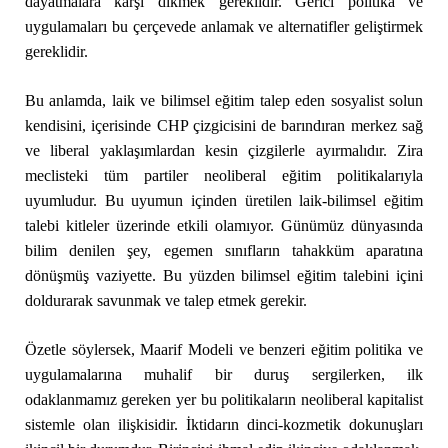
dayatmalara karşı dikmek gereklidir. Gerici politika ve
uygulamaları bu çerçevede anlamak ve alternatifler geliştirmek
gereklidir.
Bu anlamda, laik ve bilimsel eğitim talep eden sosyalist solun
kendisini, içerisinde CHP çizgicisini de barındıran merkez sağ
ve liberal yaklaşımlardan kesin çizgilerle ayırmalıdır. Zira
meclisteki tüm partiler neoliberal eğitim politikalarıyla
uyumludur. Bu uyumun içinden üretilen laik-bilimsel eğitim
talebi kitleler üzerinde etkili olamıyor. Günümüz dünyasında
bilim denilen şey, egemen sınıfların tahakküm aparatına
dönüşmüş vaziyette. Bu yüzden bilimsel eğitim talebini içini
doldurarak savunmak ve talep etmek gerekir.
Özetle söylersek, Maarif Modeli ve benzeri eğitim politika ve
uygulamalarına muhalif bir duruş sergilerken, ilk
odaklanmamız gereken yer bu politikaların neoliberal kapitalist
sistemle olan ilişkisidir. İktidarın dinci-kozmetik dokunuşları