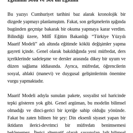
Bu yazıyı Cumhuriyet tarihini baz alarak kronolojik bir
dizgede yapmayı planlamıştım. Fakat, son gelişmelerin ışığında
bugünden geçmişe bakarak bir okuma yapmaya karar verdim.
Bilindiği üzere, Millî Eğitim Bakanlığı “Türkiye Yüzyılı
Maarif Modeli” adı altında eğitimde köklü değişimler yapma
gayreti içinde. Genel olarak bakıldığında yeni müfredat, ders
içeriklerinde sadeleşme ve dersler arasında dikey bir uyum ve
düzen sağlama iddiasında. Ayrıca, müfredat, öğrencilerin
sosyal, ahlaki (manevi) ve duygusal gelişimlerinin önemine
vurgu yapmaktadır.
Maarif Modeli adıyla sunulan pakete, sosyalist sol haricinde
tepki gösteren yok gibi. Genel argüman, bu modelin bilimsel
olmadığı ve dinci-gerici bir içeriğe sahip olduğu yönünde.
Fakat bu zaten bilinen bir şey: Din eksenli siyaset yapan bir
iktidarın ilerici-devrimci bir müfredatı benimsemesi
beklenemez. İlerici alternatif olarak savunulan laik-bilimsel