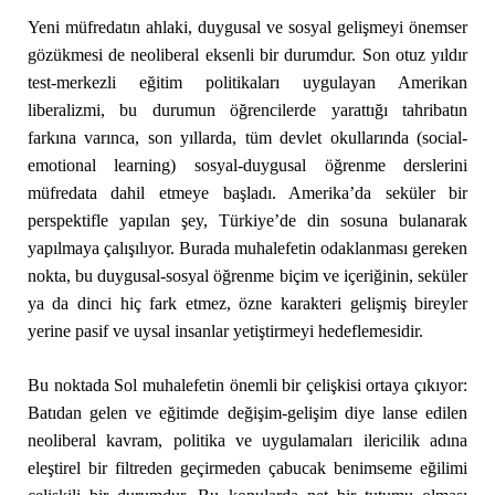
Yeni müfredatın ahlaki, duygusal ve sosyal gelişmeyi önemser
gözükmesi de neoliberal eksenli bir durumdur. Son otuz yıldır
test-merkezli eğitim politikaları uygulayan Amerikan
liberalizmi, bu durumun öğrencilerde yarattığı tahribatın
farkına varınca, son yıllarda, tüm devlet okullarında (social-
emotional learning) sosyal-duygusal öğrenme derslerini
müfredata dahil etmeye başladı. Amerika’da seküler bir
perspektifle yapılan şey, Türkiye’de din sosuna bulanarak
yapılmaya çalışılıyor. Burada muhalefetin odaklanması gereken
nokta, bu duygusal-sosyal öğrenme biçim ve içeriğinin, seküler
ya da dinci hiç fark etmez, özne karakteri gelişmiş bireyler
yerine pasif ve uysal insanlar yetiştirmeyi hedeflemesidir.
Bu noktada Sol muhalefetin önemli bir çelişkisi ortaya çıkıyor:
Batıdan gelen ve eğitimde değişim-gelişim diye lanse edilen
neoliberal kavram, politika ve uygulamaları ilericilik adına
eleştirel bir filtreden geçirmeden çabucak benimseme eğilimi