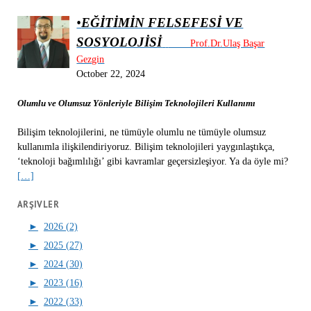
•
EĞİTİMİN FELSEFESİ VE
SOSYOLOJİSİ
Prof.Dr.Ulaş Başar
Gezgin
October 22, 2024
Olumlu ve Olumsuz Yönleriyle Bilişim Teknolojileri Kullanımı
Bilişim teknolojilerini, ne tümüyle olumlu ne tümüyle olumsuz
kullanımla ilişkilendiriyoruz. Bilişim teknolojileri yaygınlaştıkça,
‘teknoloji bağımlılığı’ gibi kavramlar geçersizleşiyor. Ya da öyle mi?
[…]
ARŞIVLER
►
2026 (2)
►
2025 (27)
►
2024 (30)
►
2023 (16)
►
2022 (33)