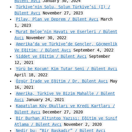
Bülent Avcı
January 30, 2024
Türkiye’nin Solu, Solun Türkiye’si (I) /
Bülent Avcı
November 27, 2023
Pilav, Plan ve Deprem / Bülent Avcı
March
1, 2023
Murat Belge’nin Hayatı ve Eserleri / Bülent
Avcı
November 30, 2022
Amerika’da ve Türkiye’de Gençler, Göçmenlik
Ve Eğitim: / Bülent Avcı
September 4, 2022
Şiddet ve Eğitim / Bülent Avcı
September
12, 2021
Yürü be Koçum! Kim Tutar Seni / Bülent Avcı
April 18, 2022
Özgür İrade ve Eğitim / Dr. Bülent Avcı
May
16, 2021
Amerika, Türkiye Ve Bizim Mahalle / Bülent
Avcı
January 24, 2021
Kapatılan Köy Okulları ve Kredi Kartları /
Bülent Avcı
December 27, 2020
Bir Burhan Altıntop Yazısı: Eğitim ve Sınıf
Atlama / Bülent Avcı
November 2, 2020
Nedir bu: “Bir Başkadır” / Bülent Avcı