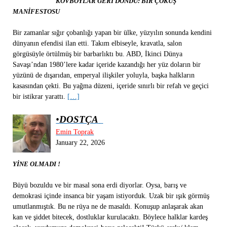
KOVBOYLAR GERİ DÖNDÜ: BİR ÇÖKÜŞ
MANİFESTOSU
Bir zamanlar sığır çobanlığı yapan bir ülke, yüzyılın sonunda kendini
dünyanın efendisi ilan etti. Takım elbiseyle, kravatla, salon
görgüsüyle örtülmüş bir barbarlıktı bu. ABD, İkinci Dünya
Savaşı’ndan 1980’lere kadar içeride kazandığı her yüz doların bir
yüzünü de dışarıdan, emperyal ilişkiler yoluyla, başka halkların
kasasından çekti. Bu yağma düzeni, içeride sınırlı bir refah ve geçici
bir istikrar yarattı.
[…]
•
DOSTÇA
Emin Toprak
January 22, 2026
YİNE OLMADI !
Büyü bozuldu ve bir masal sona erdi diyorlar. Oysa, barış ve
demokrasi içinde insanca bir yaşam istiyorduk. Uzak bir ışık görmüş
umutlanmıştık. Bu ne rüya ne de masaldı. Konuşup anlaşarak akan
kan ve şiddet bitecek, dostluklar kurulacaktı. Böylece halklar kardeş