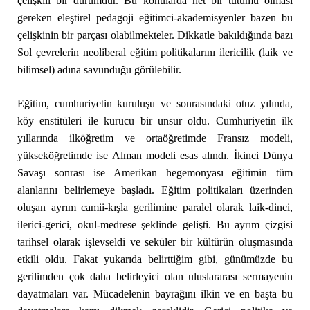
çelişkili bir durumdur. Bu konularda net bir tutumu olması
gereken eleştirel pedagoji eğitimci-akademisyenler bazen bu
çelişkinin bir parçası olabilmekteler. Dikkatle bakıldığında bazı
Sol çevrelerin neoliberal eğitim politikalarını ilericilik (laik ve
bilimsel) adına savunduğu görülebilir.
Eğitim, cumhuriyetin kuruluşu ve sonrasındaki otuz yılında,
köy enstitüleri ile kurucu bir unsur oldu. Cumhuriyetin ilk
yıllarında ilköğretim ve ortaöğretimde Fransız modeli,
yükseköğretimde ise Alman modeli esas alındı. İkinci Dünya
Savaşı sonrası ise Amerikan hegemonyası eğitimin tüm
alanlarını belirlemeye başladı. Eğitim politikaları üzerinden
oluşan ayrım camii-kışla gerilimine paralel olarak laik-dinci,
ilerici-gerici, okul-medrese şeklinde gelişti. Bu ayrım çizgisi
tarihsel olarak işlevseldi ve seküler bir kültürün oluşmasında
etkili oldu. Fakat yukarıda belirttiğim gibi, günümüzde bu
gerilimden çok daha belirleyici olan uluslararası sermayenin
dayatmaları var. Mücadelenin bayrağını ilkin ve en başta bu