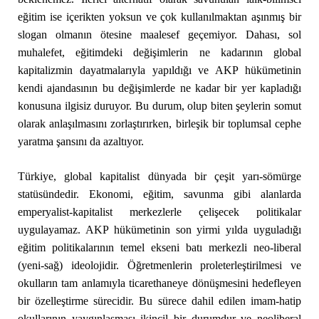
eğitim ise içerikten yoksun ve çok kullanılmaktan aşınmış bir
slogan olmanın ötesine maalesef geçemiyor. Dahası, sol
muhalefet, eğitimdeki değişimlerin ne kadarının global
kapitalizmin dayatmalarıyla yapıldığı ve AKP hükümetinin
kendi ajandasının bu değişimlerde ne kadar bir yer kapladığı
konusuna ilgisiz duruyor. Bu durum, olup biten şeylerin somut
olarak anlaşılmasını zorlaştırırken, birleşik bir toplumsal cephe
yaratma şansını da azaltıyor.
Türkiye, global kapitalist dünyada bir çeşit yarı-sömürge
statüsündedir. Ekonomi, eğitim, savunma gibi alanlarda
emperyalist-kapitalist merkezlerle çelişecek politikalar
uygulayamaz. AKP hükümetinin son yirmi yılda uyguladığı
eğitim politikalarının temel ekseni batı merkezli neo-liberal
(yeni-sağ) ideolojidir. Öğretmenlerin proleterleştirilmesi ve
okulların tam anlamıyla ticarethaneye dönüşmesini hedefleyen
bir özelleştirme sürecidir. Bu sürece dahil edilen imam-hatip
okullarının yaygınlaşması ikincil bir durumdur ve neoliberal