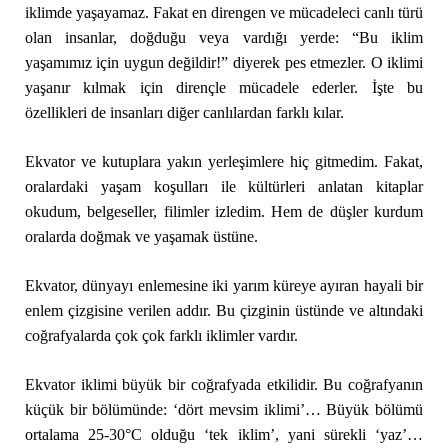
iklimde yaşayamaz. Fakat en direngen ve mücadeleci canlı türü
olan insanlar, doğduğu veya vardığı yerde: “Bu iklim
yaşamımız için uygun değildir!” diyerek pes etmezler. O iklimi
yaşanır kılmak için dirençle mücadele ederler. İşte bu
özellikleri de insanları diğer canlılardan farklı kılar.
Ekvator ve kutuplara yakın yerleşimlere hiç gitmedim. Fakat,
oralardaki yaşam koşulları ile kültürleri anlatan kitaplar
okudum, belgeseller, filimler izledim. Hem de düşler kurdum
oralarda doğmak ve yaşamak üstüne.
Ekvator, dünyayı enlemesine iki yarım küreye ayıran hayali bir
enlem çizgisine verilen addır. Bu çizginin üstünde ve altındaki
coğrafyalarda çok çok farklı iklimler vardır.
Ekvator iklimi büyük bir coğrafyada etkilidir. Bu coğrafyanın
küçük bir bölümünde: ‘dört mevsim iklimi’… Büyük bölümü
ortalama 25-30°C olduğu ‘tek iklim’, yani sürekli ‘yaz’…