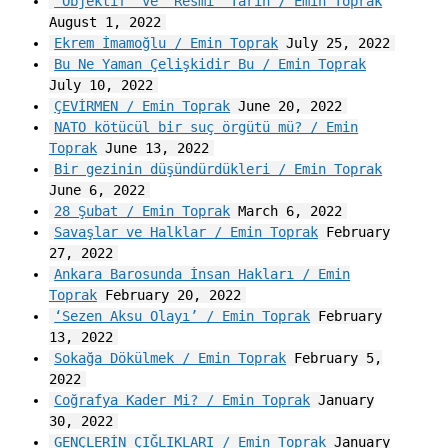
‘Objektif’ ve ‘Resmi’ Tarih / Emin Toprak
August 1, 2022
Ekrem İmamoğlu / Emin Toprak
July 25, 2022
Bu Ne Yaman Çelişkidir Bu / Emin Toprak
July 10, 2022
ÇEVİRMEN / Emin Toprak
June 20, 2022
NATO kötücül bir suç örgütü mü? / Emin
Toprak
June 13, 2022
Bir gezinin düşündürdükleri / Emin Toprak
June 6, 2022
28 Şubat / Emin Toprak
March 6, 2022
Savaşlar ve Halklar / Emin Toprak
February
27, 2022
Ankara Barosunda İnsan Hakları / Emin
Toprak
February 20, 2022
‘Sezen Aksu Olayı’ / Emin Toprak
February
13, 2022
Sokağa Dökülmek / Emin Toprak
February 5,
2022
Coğrafya Kader Mi? / Emin Toprak
January
30, 2022
GENÇLERİN ÇIĞLIKLARI / Emin Toprak
January