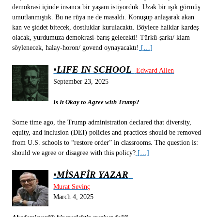
demokrasi içinde insanca bir yaşam istiyorduk. Uzak bir ışık görmüş
umutlanmıştık. Bu ne rüya ne de masaldı. Konuşup anlaşarak akan
kan ve şiddet bitecek, dostluklar kurulacaktı. Böylece halklar kardeş
olacak, yurdumuza demokrasi-barış gelecekti! Türkü-şarkı/ klam
söylenecek, halay-horon/ govend oynayacaktı!
[…]
•
LIFE IN SCHOOL
Edward Allen
September 23, 2025
Is It Okay to Agree with Trump?
Some time ago, the Trump administration declared that diversity,
equity, and inclusion (DEI) policies and practices should be removed
from U.S. schools to “restore order” in classrooms. The question is:
should we agree or disagree with this policy?
[…]
•
MİSAFİR YAZAR
Murat Sevinç
March 4, 2025