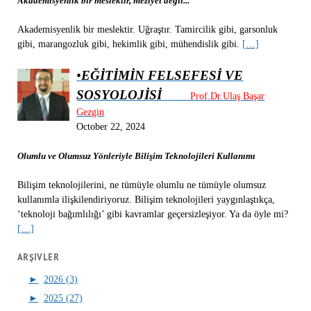
Akademisyenlik bir meslektir, meziyet değil...
Akademisyenlik bir meslektir. Uğraştır. Tamircilik gibi, garsonluk
gibi, marangozluk gibi, hekimlik gibi, mühendislik gibi.
[…]
•
EĞİTİMİN FELSEFESİ VE
SOSYOLOJİSİ
Prof.Dr.Ulaş Başar
Gezgin
October 22, 2024
Olumlu ve Olumsuz Yönleriyle Bilişim Teknolojileri Kullanımı
Bilişim teknolojilerini, ne tümüyle olumlu ne tümüyle olumsuz
kullanımla ilişkilendiriyoruz. Bilişim teknolojileri yaygınlaştıkça,
‘teknoloji bağımlılığı’ gibi kavramlar geçersizleşiyor. Ya da öyle mi?
[…]
ARŞIVLER
►
2026 (3)
►
2025 (27)