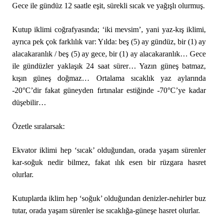
Gece ile gündüz 12 saatle eşit, sürekli sıcak ve yağışlı olurmuş.
Kutup iklimi coğrafyasında; ‘iki mevsim’, yani yaz-kış iklimi,
ayrıca pek çok farklılık var: Yılda: beş (5) ay gündüz, bir (1) ay
alacakaranlık / beş (5) ay gece, bir (1) ay alacakaranlık… Gece
ile gündüzler yaklaşık 24 saat sürer… Yazın güneş batmaz,
kışın güneş doğmaz… Ortalama sıcaklık yaz aylarında
-20°C’dir fakat güneyden fırtınalar estiğinde -70°C’ye kadar
düşebilir…
Özetle sıralarsak:
Ekvator iklimi hep ‘sıcak’ olduğundan, orada yaşam sürenler
kar-soğuk nedir bilmez, fakat ılık esen bir rüzgara hasret
olurlar.
Kutuplarda iklim hep ‘soğuk’ olduğundan denizler-nehirler buz
tutar, orada yaşam sürenler ise sıcaklığa-güneşe hasret olurlar.