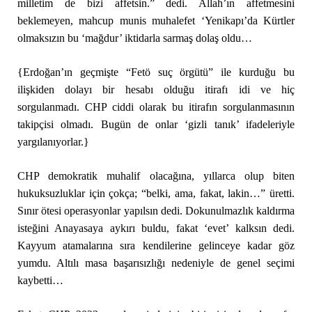
milletim de bizi affetsin.” dedi. Allah’ın affetmesini
beklemeyen, mahcup munis muhalefet ‘Yenikapı’da Kürtler
olmaksızın bu ‘mağdur’ iktidarla sarmaş dolaş oldu…
{Erdoğan’ın geçmişte “Fetö suç örgütü” ile kurduğu bu
ilişkiden dolayı bir hesabı olduğu itirafı idi ve hiç
sorgulanmadı. CHP ciddi olarak bu itirafın sorgulanmasının
takipçisi olmadı. Bugün de onlar ‘gizli tanık’ ifadeleriyle
yargılanıyorlar.}
CHP demokratik muhalif olacağına, yıllarca olup biten
hukuksuzluklar için çokça; “belki, ama, fakat, lakin…” üretti.
Sınır ötesi operasyonlar yapılsın dedi. Dokunulmazlık kaldırma
isteğini Anayasaya aykırı buldu, fakat ‘evet’ kalksın dedi.
Kayyum atamalarına sıra kendilerine gelinceye kadar göz
yumdu. Altılı masa başarısızlığı nedeniyle de genel seçimi
kaybetti…