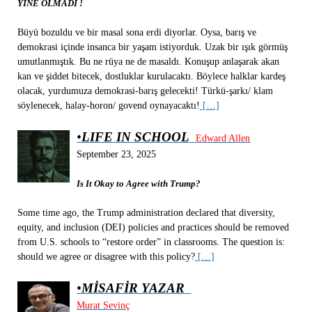
YİNE OLMADI !
Büyü bozuldu ve bir masal sona erdi diyorlar. Oysa, barış ve
demokrasi içinde insanca bir yaşam istiyorduk. Uzak bir ışık görmüş
umutlanmıştık. Bu ne rüya ne de masaldı. Konuşup anlaşarak akan
kan ve şiddet bitecek, dostluklar kurulacaktı. Böylece halklar kardeş
olacak, yurdumuza demokrasi-barış gelecekti! Türkü-şarkı/ klam
söylenecek, halay-horon/ govend oynayacaktı!
[…]
•
LIFE IN SCHOOL
Edward Allen
September 23, 2025
Is It Okay to Agree with Trump?
Some time ago, the Trump administration declared that diversity,
equity, and inclusion (DEI) policies and practices should be removed
from U.S. schools to “restore order” in classrooms. The question is:
should we agree or disagree with this policy?
[…]
•
MİSAFİR YAZAR
Murat Sevinç