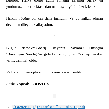
kuruldu. Halka doğru adım atmanın karşılığı olarak da
yurdumuzun her noktasından muhteşem görüntüler izledik.
Halkın gücüne bir kez daha inandım. Ve bu halkçı adımın
devamını dileyerek alkışladım.
*
Bugün demokrasi-barış isteyenin bayramı! Önseçim
‘Dayanışma Sandığı’na giderken iç çığlığım: ‘Ya hep beraber
ya hiçbirimiz!’ oldu.
Ve Ekrem İmamoğlu için tutuklama kararı verildi…
Emin Toprak – DOSTÇA
“Gazozcu Çığırtkanlar!” / Emin Toprak