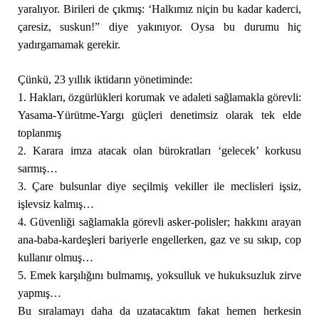
yaralıyor. Birileri de çıkmış: ‘Halkımız niçin bu kadar kaderci,
çaresiz, suskun!” diye yakınıyor. Oysa bu durumu hiç
yadırgamamak gerekir.
Çünkü, 23 yıllık iktidarın yönetiminde:
1. Hakları, özgürlükleri korumak ve adaleti sağlamakla görevli:
Yasama-Yürütme-Yargı güçleri denetimsiz olarak tek elde
toplanmış
2. Karara imza atacak olan bürokratları ‘gelecek’ korkusu
sarmış…
3. Çare bulsunlar diye seçilmiş vekiller ile meclisleri işsiz,
işlevsiz kalmış…
4. Güvenliği sağlamakla görevli asker-polisler; hakkını arayan
ana-baba-kardeşleri bariyerle engellerken, gaz ve su sıkıp, cop
kullanır olmuş…
5. Emek karşılığını bulmamış, yoksulluk ve hukuksuzluk zirve
yapmış…
Bu sıralamayı daha da uzatacaktım fakat hemen herkesin