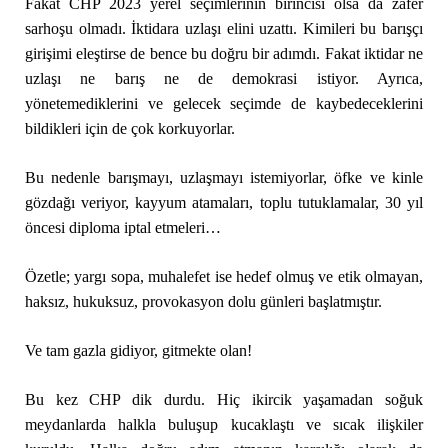
Fakat CHP 2023 yerel seçimlerinin birincisi olsa da zafer
sarhoşu olmadı. İktidara uzlaşı elini uzattı. Kimileri bu barışçı
girişimi eleştirse de bence bu doğru bir adımdı. Fakat iktidar ne
uzlaşı ne barış ne de demokrasi istiyor. Ayrıca,
yönetemediklerini ve gelecek seçimde de kaybedeceklerini
bildikleri için de çok korkuyorlar.
Bu nedenle barışmayı, uzlaşmayı istemiyorlar, öfke ve kinle
gözdağı veriyor, kayyum atamaları, toplu tutuklamalar, 30 yıl
öncesi diploma iptal etmeleri…
Özetle; yargı sopa, muhalefet ise hedef olmuş ve etik olmayan,
haksız, hukuksuz, provokasyon dolu günleri başlatmıştır.
Ve tam gazla gidiyor, gitmekte olan!
Bu kez CHP dik durdu. Hiç ikircik yaşamadan soğuk
meydanlarda halkla buluşup kucaklaştı ve sıcak ilişkiler