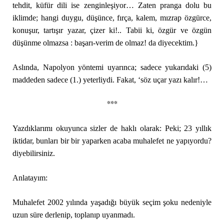
tehdit, küfür dili ise zenginleşiyor… Zaten pranga dolu bu
iklimde; hangi duygu, düşünce, fırça, kalem, mızrap özgürce,
konuşur, tartışır yazar, çizer ki!.. Tabii ki, özgür ve özgün
düşünme olmazsa : başarı-verim de olmaz! da diyecektim.}
Aslında, Napolyon yöntemi uyarınca; sadece yukarıdaki (5)
maddeden sadece (1.) yeterliydi. Fakat, ‘söz uçar yazı kalır!…
***
Yazdıklarımı okuyunca sizler de haklı olarak: Peki; 23 yıllık
iktidar, bunları bir bir yaparken acaba muhalefet ne yapıyordu?
diyebilirsiniz.
Anlatayım:
Muhalefet 2002 yılında yaşadığı büyük seçim şoku nedeniyle
uzun süre derlenip, toplanıp uyanmadı.