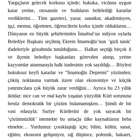
Yargıçların gelecek korkusu içinde; hukuka, vicdana uygun
karar yerine, otosansür ve fısıltıların belirlediği kararlar
verdiklerini… Tüm gazeteci, yazar, sanatkar, akademisyen,
işçi, memur, öğretmen, öğrencilerin korku içinde olduklarını…
Dünyanın en büyük şehirlerinden İstanbul’un milyon oylarla
Belediye Başkanı seçilmiş Ekrem İmamoğlu’nun ‘gizli tanık’
ifadeleriyle gözaltında tutulduğunu… Halkın seçtiği birçok il
ve ilçenin belediye başkanları görevden alınıp, yerine
kayyumlar atanmasıyla halk iradesinin yok sayıldığı… Böylesi
hukuksuz keyfi kararlar ve “İmamoğlu Depremi” yüzünden;
çöküş noktasına varmak üzere olan ekonomiye ve küçük
yatırımcılara çok büyük zarar verdiğini… Ayrıca bu 23 yıllık
iktidar; nice can ve mal kaybı yaşatan yüzyıllık Kürt sorununa
henüz demokratik bir çözüm bulamamışken… Şimdi de bir
vasi edasıyla; Suriye Kürtlerini de yok sayacak bir
‘çözümsüzlük’ istemekte bu amaçla ülke kaynaklarını heba
etmekte… Yurdumuz çoraklaştığı için; bilim, kültür, sanat,
eğitim, ekonomi gelişmiyor, sığ düşünce, polemik, hakaret,