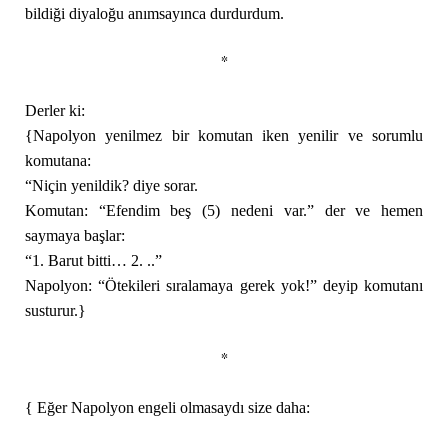
bildiği diyaloğu anımsayınca durdurdum.
*
Derler ki:
{Napolyon yenilmez bir komutan iken yenilir ve sorumlu
komutana:
“Niçin yenildik? diye sorar.
Komutan: “Efendim beş (5) nedeni var.” der ve hemen
saymaya başlar:
“1. Barut bitti… 2. ..”
Napolyon: “Ötekileri sıralamaya gerek yok!” deyip komutanı
susturur.}
*
{ Eğer Napolyon engeli olmasaydı size daha: