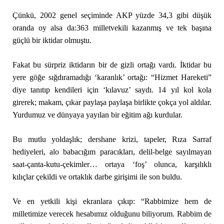
Çünkü, 2002 genel seçiminde AKP yüzde 34,3 gibi düşük
oranda oy alsa da:363 milletvekili kazanmış ve tek başına
güçlü bir iktidar olmuştu.
Fakat bu sürpriz iktidarın bir de gizli ortağı vardı. İktidar bu
yere göğe sığdıramadığı ‘karanlık’ ortağı: “Hizmet Hareketi”
diye tanıtıp kendileri için ‘kılavuz’ saydı. 14 yıl kol kola
girerek; makam, çıkar paylaşa paylaşa birlikte çokça yol aldılar.
Yurdumuz ve dünyaya yayılan bir eğitim ağı kurdular.
Bu mutlu yoldaşlık; dershane krizi, tapeler, Rıza Sarraf
hediyeleri, alo babacığım paracıkları, delil-belge sayılmayan
saat-çanta-kutu-çekimler… ortaya ‘foş’ olunca, karşılıklı
kılıçlar çekildi ve ortaklık darbe girişimi ile son buldu.
Ve en yetkili kişi ekranlara çıkıp: “Rabbimize hem de
milletimize verecek hesabımız olduğunu biliyorum. Rabbim de