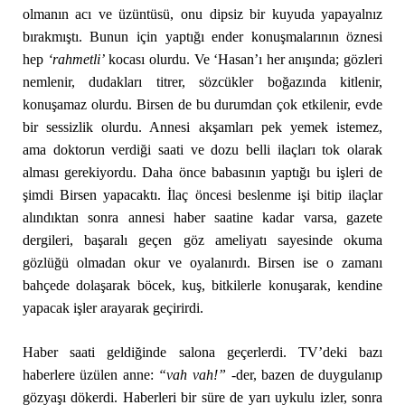
olmanın acı ve üzüntüsü, onu dipsiz bir kuyuda yapayalnız
bırakmıştı. Bunun için yaptığı ender konuşmalarının öznesi
hep
‘rahmetli’
kocası olurdu. Ve ‘Hasan’ı her anışında; gözleri
nemlenir, dudakları titrer, sözcükler boğazında kitlenir,
konuşamaz olurdu. Birsen de bu durumdan çok etkilenir, evde
bir sessizlik olurdu. Annesi akşamları pek yemek istemez,
ama doktorun verdiği saati ve dozu belli ilaçları tok olarak
alması gerekiyordu. Daha önce babasının yaptığı bu işleri de
şimdi Birsen yapacaktı. İlaç öncesi beslenme işi bitip ilaçlar
alındıktan sonra annesi haber saatine kadar varsa, gazete
dergileri, başaralı geçen göz ameliyatı sayesinde okuma
gözlüğü olmadan okur ve oyalanırdı. Birsen ise o zamanı
bahçede dolaşarak böcek, kuş, bitkilerle konuşarak, kendine
yapacak işler arayarak geçirirdi.
Haber saati geldiğinde salona geçerlerdi. TV’deki bazı
haberlere üzülen anne:
“vah vah!”
-der, bazen de duygulanıp
gözyaşı dökerdi. Haberleri bir süre de yarı uykulu izler, sonra