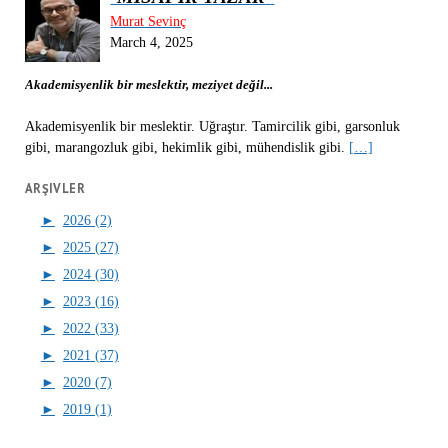
Murat Sevinç
March 4, 2025
Akademisyenlik bir meslektir, meziyet değil...
Akademisyenlik bir meslektir. Uğraştır. Tamircilik gibi, garsonluk
gibi, marangozluk gibi, hekimlik gibi, mühendislik gibi.
[…]
ARŞIVLER
►
2026 (2)
►
2025 (27)
►
2024 (30)
►
2023 (16)
►
2022 (33)
►
2021 (37)
►
2020 (7)
►
2019 (1)