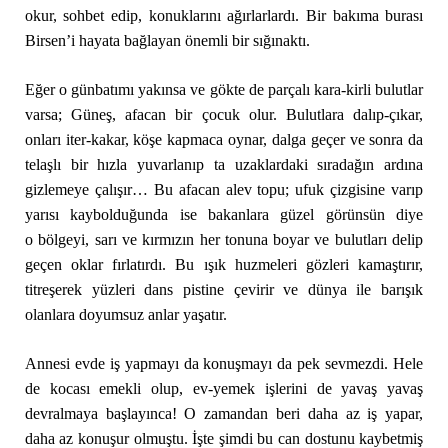
okur, sohbet edip, konuklarını ağırlarlardı. Bir bakıma burası
Birsen’i hayata bağlayan önemli bir sığınaktı.
Eğer o günbatımı yakınsa ve gökte de parçalı kara-kirli bulutlar
varsa; Güneş, afacan bir çocuk olur. Bulutlara dalıp-çıkar,
onları iter-kakar, köşe kapmaca oynar, dalga geçer ve sonra da
telaşlı bir hızla yuvarlanıp ta uzaklardaki sıradağın ardına
gizlemeye çalışır… Bu afacan alev topu; ufuk çizgisine varıp
yarısı kaybolduğunda ise bakanlara güzel görünsün diye
o bölgeyi, sarı ve kırmızın her tonuna boyar ve bulutları delip
geçen oklar fırlatırdı. Bu ışık huzmeleri gözleri kamaştırır,
titreşerek yüzleri dans pistine çevirir ve dünya ile barışık
olanlara doyumsuz anlar yaşatır.
Annesi evde iş yapmayı da konuşmayı da pek sevmezdi. Hele
de kocası emekli olup, ev-yemek işlerini de yavaş yavaş
devralmaya başlayınca! O zamandan beri daha az iş yapar,
daha az konuşur olmuştu. İşte şimdi bu can dostunu kaybetmiş