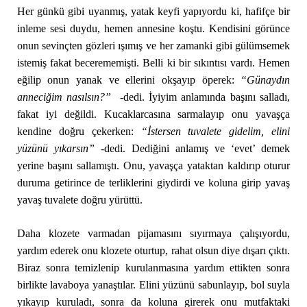
Her günkü gibi uyanmış, yatak keyfi yapıyordu ki, hafifçe bir
inleme sesi duydu, hemen annesine koştu. Kendisini görünce
onun sevinçten gözleri ışımış ve her zamanki gibi gülümsemek
istemiş fakat becerememişti. Belli ki bir sıkıntısı vardı. Hemen
eğilip onun yanak ve ellerini okşayıp öperek:
“Günaydın
anneciğim nasılsın?”
-dedi. İyiyim anlamında başını salladı,
fakat iyi değildi. Kucaklarcasına sarmalayıp onu yavaşça
kendine doğru çekerken:
“İstersen tuvalete gidelim, elini
yüzünü yıkarsın”
-dedi. Dediğini anlamış ve ‘evet’ demek
yerine başını sallamıştı. Onu, yavaşça yataktan kaldırıp oturur
duruma getirince de terliklerini giydirdi ve koluna girip yavaş
yavaş tuvalete doğru yürüttü.
Daha klozete varmadan pijamasını sıyırmaya çalışıyordu,
yardım ederek onu klozete oturtup, rahat olsun diye dışarı çıktı.
Biraz sonra temizlenip kurulanmasına yardım ettikten sonra
birlikte lavaboya yanaştılar. Elini yüzünü sabunlayıp, bol suyla
yıkayıp kuruladı, sonra da koluna girerek onu mutfaktaki