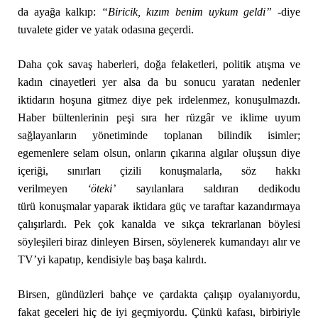
da ayağa kalkıp:
“Biricik, kızım benim uykum geldi”
-diye
tuvalete gider ve yatak odasına geçerdi.
Daha çok savaş haberleri, doğa felaketleri, politik atışma ve
kadın cinayetleri yer alsa da bu sonucu yaratan nedenler
iktidarın hoşuna gitmez diye pek irdelenmez, konuşulmazdı.
Haber bültenlerinin peşi sıra her rüzgâr ve iklime uyum
sağlayanların yönetiminde toplanan bilindik isimler;
egemenlere selam olsun, onların çıkarına algılar oluşsun diye
içeriği, sınırları çizili konuşmalarla, söz hakkı
verilmeyen
‘öteki’
sayılanlara saldıran dedikodu
türü konuşmalar yaparak iktidara güç ve taraftar kazandırmaya
çalışırlardı. Pek çok kanalda ve sıkça tekrarlanan böylesi
söyleşileri biraz dinleyen Birsen, söylenerek kumandayı alır ve
TV’yi kapatıp, kendisiyle baş başa kalırdı.
Birsen, gündüzleri bahçe ve çardakta çalışıp oyalanıyordu,
fakat geceleri hiç de iyi geçmiyordu. Çünkü kafası, birbiriyle