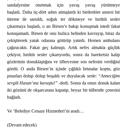
sandalyesine oturtmak için yavaş yavaş yürütmeye
başladı. Daha üç-dört adım atmışlardı ki birdenbire annesi bir
titreme ile sarsıldı, soğuk ter dökmeye ve hırıltılı sesler
çıkarmaya başladı, o an Birsen’e bakıp konuşmak istedi fakat
konuşamadı. Birsen de onu hızlıca belinden kavrayıp, biraz da
çekiştirerek yatak odasına götürüp yatırdı. Hemen ambulans
çağıracaktı. Fakat geç kalmıştı. Artık nefes almakta güçlük
çekiyor, hırıltılı sesler çıkarıyordu, sonra da hareketsiz kalıp
gözlerinin donuklaştığını ve üflercesine son nefesini verdiğini
gördü. O anda Birsen’in içinde çığlıklı fırtınalar koptu, göz
pınarları dolup dolup boşaldı ve duyulacak sesle:
“Anneciğim
sevgili Hasan’ına kavuştu!”
-dedi. Sonra da onun donuk kalan
iki gözünü de okşarcasına kapatıp, beyaz bir tülbentle çenesini
bağladı.
Ve ‘Belediye Cenaze Hizmetleri’ni aradı…
(Devam edecek)