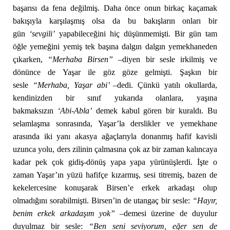
başarısı da fena değilmiş. Daha önce onun birkaç kaçamak
bakışıyla karşılaşmış olsa da bu bakışların onları bir
gün
‘sevgili’
yapabileceğini hiç düşünmemişti. Bir gün tam
öğle yemeğini yemiş tek başına dalgın dalgın yemekhaneden
çıkarken,
“Merhaba Birsen” –
diyen bir sesle irkilmiş ve
dönünce de Yaşar ile göz göze gelmişti. Şaşkın bir
sesle
“Merhaba, Yaşar abi’ –
dedi. Çünkü yatılı okullarda,
kendinizden bir sınıf yukarıda olanlara, yaşına
bakmaksızın
‘Abi-Abla’
demek
kabul gören bir kuraldı. Bu
selamlaşma sonrasında, Yaşar’la derslikler ve yemekhane
arasında iki yanı akasya ağaçlarıyla donanmış hafif kavisli
uzunca yolu, ders zilinin çalmasına çok az bir zaman kalıncaya
kadar pek çok gidiş-dönüş yapa yapa yürünüşlerdi. İşte o
zaman Yaşar’ın yüzü hafifçe kızarmış, sesi titremiş, bazen de
kekelercesine konuşarak Birsen’e erkek arkadaşı olup
olmadığını sorabilmişti. Birsen’in de utangaç bir sesle:
“Hayır,
benim erkek arkadaşım yok” –
demesi üzerine de duyulur
duyulmaz bir sesle:
“Ben seni seviyorum, eğer sen de