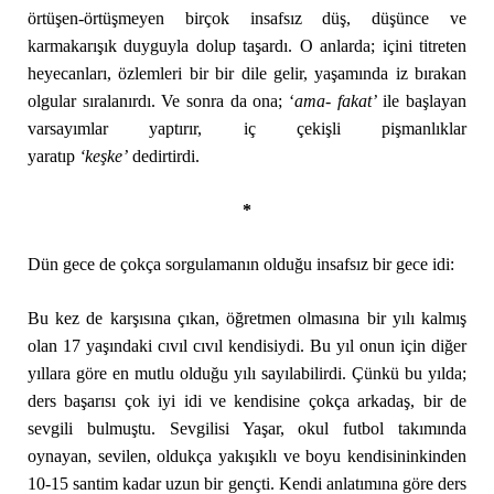
örtüşen-örtüşmeyen birçok insafsız düş, düşünce ve
karmakarışık duyguyla dolup taşardı. O anlarda; içini titreten
heyecanları, özlemleri bir bir dile gelir, yaşamında iz bırakan
olgular sıralanırdı. Ve sonra da ona; ‘
ama- fakat’
ile başlayan
varsayımlar yaptırır, iç çekişli pişmanlıklar
yaratıp
‘keşke’
dedirtirdi.
*
Dün gece de çokça sorgulamanın olduğu insafsız bir gece idi:
Bu kez de karşısına çıkan, öğretmen olmasına bir yılı kalmış
olan 17 yaşındaki cıvıl cıvıl kendisiydi. Bu yıl onun için diğer
yıllara göre en mutlu olduğu yılı sayılabilirdi. Çünkü bu yılda;
ders başarısı çok iyi idi ve kendisine çokça arkadaş, bir de
sevgili bulmuştu. Sevgilisi Yaşar, okul futbol takımında
oynayan, sevilen, oldukça yakışıklı ve boyu kendisininkinden
10-15 santim kadar uzun bir gençti. Kendi anlatımına göre ders