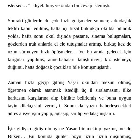
istersen…” –
diyebilmiş ve ondan bir cevap istemişti.
Sonraki günlerde de çok hızlı gelişmeler sonucu; arkadaşlık
teklifi kabul edilmiş, hafta içi fırsat buldukça okulda bilindik
yolda, hafta sonu okul dışında pastane, sinema buluşmaları,
gözlerden ırak anlarda el ele tutuşmalar artmış, birkaç kez de
uzun sürmeyen hızlı öpüşmeler… Ve bu arada gelecek için
kurgular yapılmış, anne-babaları tanıştırmayı, kız istemeyi,
düğünü, hatta doğacak çocukları bile konuşmuşlardı.
Zaman hızla geçip gitmiş Yaşar okuldan mezun olmuş,
öğretmen olarak atanmak istediği üç il sıralamasını, ülke
haritasını karşılarına alıp birlikte belirlemiş ve buna uygun
tayin dilekçesini vermişti. Sonra da yazın haberleşecekleri
adres alışverişini yapıp, ağlaşıp, sarılıp vedalaşmışlardı.
İşte gidiş o gidiş olmuş ne Yaşar bir mektup yazmış ne de
Birsen… Bu konuda günler boyu uzun uzun düşünmüş,