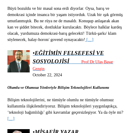
Büyü bozuldu ve bir masal sona erdi diyorlar. Oysa, barış ve
demokrasi içinde insanca bir yaşam istiyorduk. Uzak bir ışık görmüş
umutlanmıştık. Bu ne rüya ne de masaldı. Konuşup anlaşarak akan
kan ve şiddet bitecek, dostluklar kurulacaktı. Böylece halklar kardeş
olacak, yurdumuza demokrasi-barış gelecekti! Türkü-şarkı/ klam
söylenecek, halay-horon/ govend oynayacaktı!
[…]
•
EĞİTİMİN FELSEFESİ VE
SOSYOLOJİSİ
Prof.Dr.Ulaş Başar
Gezgin
October 22, 2024
Olumlu ve Olumsuz Yönleriyle Bilişim Teknolojileri Kullanımı
Bilişim teknolojilerini, ne tümüyle olumlu ne tümüyle olumsuz
kullanımla ilişkilendiriyoruz. Bilişim teknolojileri yaygınlaştıkça,
‘teknoloji bağımlılığı’ gibi kavramlar geçersizleşiyor. Ya da öyle mi?
[…]
•
MİSAFİR YAZAR