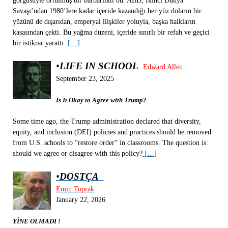
görgüsüyle örtülmüş bir barbarlıktı bu. ABD, İkinci Dünya
Savaşı’ndan 1980’lere kadar içeride kazandığı her yüz doların bir
yüzünü de dışarıdan, emperyal ilişkiler yoluyla, başka halkların
kasasından çekti. Bu yağma düzeni, içeride sınırlı bir refah ve geçici
bir istikrar yarattı.
[…]
•
LIFE IN SCHOOL
Edward Allen
September 23, 2025
Is It Okay to Agree with Trump?
Some time ago, the Trump administration declared that diversity,
equity, and inclusion (DEI) policies and practices should be removed
from U.S. schools to “restore order” in classrooms. The question is:
should we agree or disagree with this policy?
[…]
•
DOSTÇA
Emin Toprak
January 22, 2026
YİNE OLMADI !