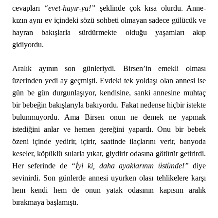
cevapları
“evet-hayır-ya!”
şeklinde çok kısa olurdu. Anne-
kızın aynı ev içindeki sözü sohbeti olmayan sadece gülücük ve
hayran bakışlarla sürdürmekte olduğu yaşamları akıp
gidiyordu.
Aralık ayının son günleriydi. Birsen’in emekli olması
üzerinden yedi ay geçmişti. Evdeki tek yoldaşı olan annesi ise
gün be gün durgunlaşıyor, kendisine, sanki annesine muhtaç
bir bebeğin bakışlarıyla bakıyordu. Fakat nedense hiçbir istekte
bulunmuyordu. Ama Birsen onun ne demek ne yapmak
istediğini anlar ve hemen gereğini yapardı. Onu bir bebek
özeni içinde yedirir, içirir, saatinde ilaçlarını verir, banyoda
keseler, köpüklü sularla yıkar, giydirir odasına götürür getirirdi.
Her seferinde de
“İyi ki, daha ayaklarının üstünde!”
diye
sevinirdi. Son günlerde annesi uyurken olası tehlikelere karşı
hem kendi hem de onun yatak odasının kapısını aralık
bırakmaya başlamıştı.