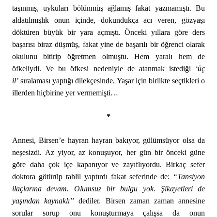
taşınmış, uykuları bölünmüş ağlamış fakat yazmamıştı. Bu
aldatılmışlık onun içinde, dokundukça acı veren, gözyaşı
döktüren büyük bir yara açmıştı. Önceki yıllara göre ders
başarısı biraz düşmüş, fakat yine de başarılı bir öğrenci olarak
okulunu bitirip öğretmen olmuştu. Hem yaralı hem de
öfkeliydi. Ve bu öfkesi nedeniyle de atanmak istediği
‘üç
il’
sıralaması yaptığı dilekçesinde, Yaşar için birlikte seçtikleri o
illerden hiçbirine yer vermemişti…
*
Annesi, Birsen’e hayran hayran bakıyor, gülümsüyor olsa da
neşesizdi. Az yiyor, az konuşuyor, her gün bir önceki güne
göre daha çok içe kapanıyor ve zayıflıyordu. Birkaç sefer
doktora götürüp tahlil yaptırdı fakat seferinde de:
“Tansiyon
ilaçlarına devam. Olumsuz bir bulgu yok. Şikayetleri de
yaşından kaynaklı”
dediler. Birsen zaman zaman annesine
sorular sorup onu konuşturmaya çalışsa da onun