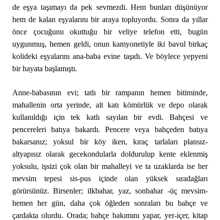
de eşya taşımayı da pek sevmezdi. Hem bunları düşünüyor
hem de kalan eşyalarını bir araya topluyordu. Sonra da yıllar
önce çocuğunu okuttuğu bir veliye telefon etti, bugün
uygunmuş, hemen geldi, onun kamyonetiyle iki bavul birkaç
kolideki eşyalarını ana-baba evine taşıdı. Ve böylece yepyeni
bir hayata başlamıştı.
Anne-babasının evi; tatlı bir rampanın hemen bitiminde,
mahallenin orta yerinde, alt katı kömürlük ve depo olarak
kullanıldığı için tek katlı sayılan bir evdi. Bahçesi ve
pencereleri batıya bakardı. Pencere veya bahçeden batıya
bakarsanız; yoksul bir köy iken, kıraç tarlaları plansız-
altyapısız olarak gecekondularla doldurulup kente eklenmiş
yoksulu, işsizi çok olan bir mahalleyi ve ta uzaklarda ise her
mevsim tepesi sis-pus içinde olan yüksek sıradağları
görürsünüz. Birsenler; ilkbahar, yaz, sonbahar -üç mevsim-
hemen her gün, daha çok öğleden sonraları bu bahçe ve
çardakta olurdu. Orada; bahçe bakımını yapar, yer-içer, kitap