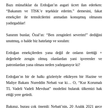
Bazı münafıklar da Erdoğan’ın asgari ücret ilan ederken:
“Bakanım ve TİSK’e teşekkür ederim.” demesini, fakat
emekçiler ile temsilcilerini anmadan konuşmuş olmasını
yadırgadılar!
Sanırım bunlar, Özal’ın: “Ben zenginleri severim!” dediğini
unutmuş, o halde biz hatırlatıp ve soralım:
Erdoğan emekçilerden yana değil de onların ürettiği +
değerlerle zengin olmuş olanlardan yani işverenler ve
patronlardan yana olması neden yadırganıyor ki?
Erdoğan’ın bir de halkı gözleriyle etkileyen bir Hazine ve
Maliye Bakanı Nureddin Nebati var ki… O, “Kur Korumalı
TL Vadeli Vadeli Mevduat” modelini bularak ülkemizi hak
ettiği yere getirdi.
Bakınız, burası çok önemli: Nebati’nin, 20 Aralık 2021 gece