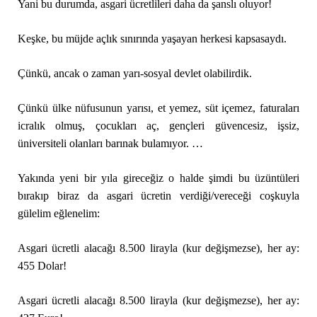
Yani bu durumda, asgari ücretlileri daha da şanslı oluyor!
Keşke, bu müjde açlık sınırında yaşayan herkesi kapsasaydı.
Çünkü, ancak o zaman yarı-sosyal devlet olabilirdik.
Çünkü ülke nüfusunun yarısı, et yemez, süt içemez, faturaları
icralık olmuş, çocukları aç, gençleri güvencesiz, işsiz,
üniversiteli olanları barınak bulamıyor. …
Yakında yeni bir yıla gireceğiz o halde şimdi bu üzüntüleri
bırakıp biraz da asgari ücretin verdiği/vereceği coşkuyla
gülelim eğlenelim:
Asgari ücretli alacağı 8.500 lirayla (kur değişmezse), her ay:
455 Dolar!
Asgari ücretli alacağı 8.500 lirayla (kur değişmezse), her ay: