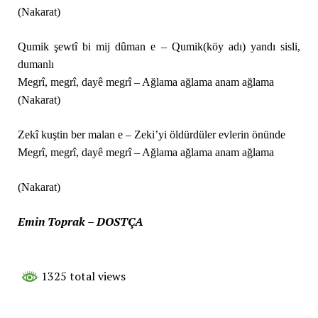
(Nakarat)
Qumik şewtî bi mij dûman e – Qumik(köy adı) yandı sisli,
dumanlı
Megrî, megrî, dayê megrî – Ağlama ağlama anam ağlama
(Nakarat)
Zekî kuştin ber malan e – Zeki’yi öldürdüler evlerin önünde
Megrî, megrî, dayê megrî – Ağlama ağlama anam ağlama
(Nakarat)
Emin Toprak – DOSTÇA
1325 total views