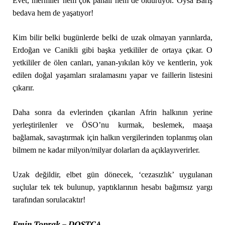
Evet, mermiler hem çok pahalı hem de öldürüyor. Oysa Barış
bedava hem de yaşatıyor!
Kim bilir belki bugünlerde belki de uzak olmayan yarınlarda,
Erdoğan ve Canikli gibi başka yetkililer de ortaya çıkar. O
yetkililer de ölen canları, yanan-yıkılan köy ve kentlerin, yok
edilen doğal yaşamları sıralamasını yapar ve faillerin listesini
çıkarır.
Daha sonra da evlerinden çıkarılan Afrin halkının yerine
yerleştirilenler ve ÖSO’nu kurmak, beslemek, maaşa
bağlamak, savaştırmak için halkın vergilerinden toplanmış olan
bilmem ne kadar milyon/milyar dolarları da açıklayıverirler.
Uzak değildir, elbet gün dönecek, ‘cezasızlık’ uygulanan
suçlular tek tek bulunup, yaptıklarının hesabı bağımsız yargı
tarafından sorulacaktır!
Emin Toprak – DOSTÇA