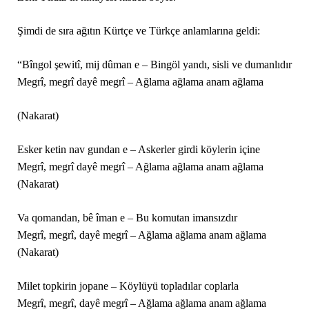
Şimdi de sıra ağıtın Kürtçe ve Türkçe anlamlarına geldi:
“Bîngol şewitî, mij dûman e – Bingöl yandı, sisli ve dumanlıdır
Megrî, megrî dayê megrî – Ağlama ağlama anam ağlama
(Nakarat)
Esker ketin nav gundan e – Askerler girdi köylerin içine
Megrî, megrî dayê megrî – Ağlama ağlama anam ağlama
(Nakarat)
Va qomandan, bê îman e – Bu komutan imansızdır
Megrî, megrî, dayê megrî – Ağlama ağlama anam ağlama
(Nakarat)
Milet topkirin jopane – Köylüyü topladılar coplarla
Megrî, megrî, dayê megrî – Ağlama ağlama anam ağlama