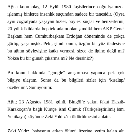
Ağıta konu olay, 12 Eylül 1980 faşistlerince coğrafyamızda
işlenmiş binlerce insanlık suçundan sadece bir tanesidir. (Oysa
aynı coğrafyada yaşayan bizler, böylesi suçlar ve benzerlerini,
20 yıllık iktidarda hep tek adamı olan şimdiki hem AKP Genel
Başkanı hem Cumhurbaşkanı Erdoğan döneminde de çokça
görüp, yaşamıştık. Peki, şimdi onun, üzgün bir yüz ifadesiyle
bu ağıtın söyleyişine katkı vermesi, sizce de ilginç değil mi?
Yoksa bu bir günah çıkarma mı? Ne dersiniz?)
Bu konu hakkında “google” araştırması yapınca pek çok
bilgiye ulaştım. Sonra da bu bilgileri sizler için ‘kısaltıp/
özetledim’. Sunuyorum:
Ağıt; 23 Ağustos 1981 günü, Bingöl’e yakın fakat Elazığ-
Karakoçan’a bağlı Kürtçe ismi Qumık (Türkçeleştirilmiş ismi
Yenikaya) köyünde Zeki Yıldız’ın öldürülmesini anlatır.
Zeki Yıldız, babasının erken ölümü üzerine yetim kalan altı