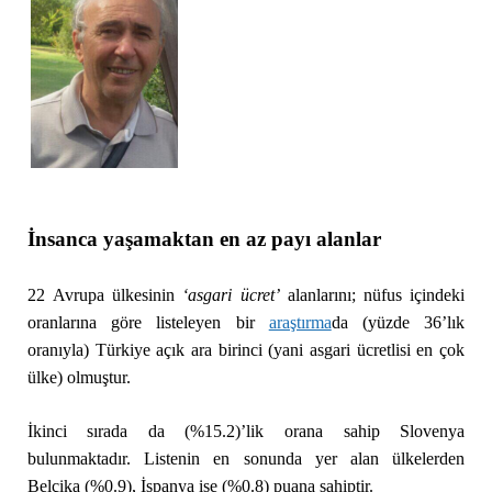
İnsanca yaşamaktan en az payı alanlar
22 Avrupa ülkesinin
‘a
sgari ücret’
alanlarını; nüfus içindeki
oranlarına göre listeleyen bir
araştırma
da (yüzde 36’lık
oranıyla) Türkiye açık ara birinci (yani asgari ücretlisi en çok
ülke) olmuştur.
İkinci sırada da (%15.2)’lik orana sahip Slovenya
bulunmaktadır. Listenin en sonunda yer alan ülkelerden
Belçika (%0.9), İspanya ise (%0.8) puana sahiptir.