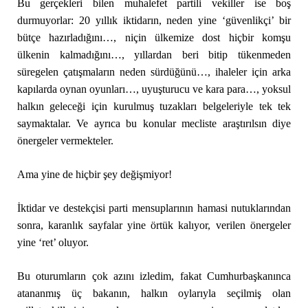
Bu gerçekleri bilen muhalefet partili vekiller ise boş
durmuyorlar: 20 yıllık iktidarın, neden yine ‘güvenlikçi’ bir
bütçe hazırladığını…, niçin ülkemize dost hiçbir komşu
ülkenin kalmadığını…, yıllardan beri bitip tükenmeden
süregelen çatışmaların neden sürdüğünü…, ihaleler için arka
kapılarda oynan oyunları…, uyuşturucu ve kara para…, yoksul
halkın geleceği için kurulmuş tuzakları belgeleriyle tek tek
saymaktalar. Ve ayrıca bu konular mecliste araştırılsın diye
önergeler vermekteler.
Ama yine de hiçbir şey değişmiyor!
İktidar ve destekçisi parti mensuplarının hamasi nutuklarından
sonra, karanlık sayfalar yine örtük kalıyor, verilen önergeler
yine ‘ret’ oluyor.
Bu oturumların çok azını izledim, fakat Cumhurbaşkanınca
atananmış üç bakanın, halkın oylarıyla seçilmiş olan