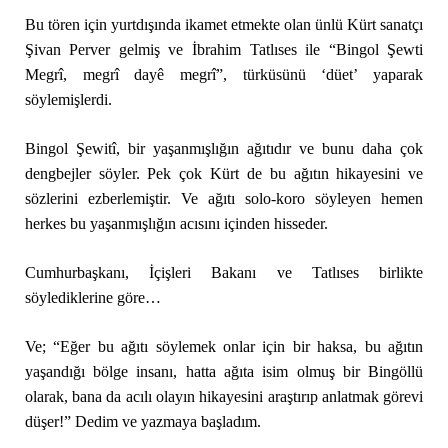
Bu tören için yurtdışında ikamet etmekte olan ünlü Kürt sanatçı
Şivan Perver gelmiş ve İbrahim Tatlıses ile “Bingol Şewti
Megrî, megrî dayê megrî”, türküsünü ‘düet’ yaparak
söylemişlerdi.
Bingol Şewitî, bir yaşanmışlığın ağıtıdır ve bunu daha çok
dengbejler söyler. Pek çok Kürt de bu ağıtın hikayesini ve
sözlerini ezberlemiştir. Ve ağıtı solo-koro söyleyen hemen
herkes bu yaşanmışlığın acısını içinden hisseder.
Cumhurbaşkanı, İçişleri Bakanı ve Tatlıses birlikte
söylediklerine göre…
Ve; “Eğer bu ağıtı söylemek onlar için bir haksa, bu ağıtın
yaşandığı bölge insanı, hatta ağıta isim olmuş bir Bingöllü
olarak, bana da acılı olayın hikayesini araştırıp anlatmak görevi
düşer!” Dedim ve yazmaya başladım.