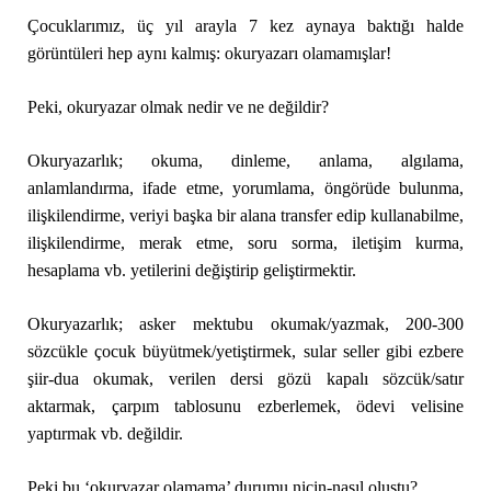
Çocuklarımız, üç yıl arayla 7 kez aynaya baktığı halde
görüntüleri hep aynı kalmış: okuryazarı olamamışlar!
Peki, okuryazar olmak nedir ve ne değildir?
Okuryazarlık; okuma, dinleme, anlama, algılama,
anlamlandırma, ifade etme, yorumlama, öngörüde bulunma,
ilişkilendirme, veriyi başka bir alana transfer edip kullanabilme,
ilişkilendirme, merak etme, soru sorma, iletişim kurma,
hesaplama vb. yetilerini değiştirip geliştirmektir.
Okuryazarlık; asker mektubu okumak/yazmak, 200-300
sözcükle çocuk büyütmek/yetiştirmek, sular seller gibi ezbere
şiir-dua okumak, verilen dersi gözü kapalı sözcük/satır
aktarmak, çarpım tablosunu ezberlemek, ödevi velisine
yaptırmak vb. değildir.
Peki bu ‘okuryazar olamama’ durumu niçin-nasıl oluştu?