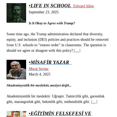
•
LIFE IN SCHOOL
Edward Allen
September 23, 2025
Is It Okay to Agree with Trump?
Some time ago, the Trump administration declared that diversity,
equity, and inclusion (DEI) policies and practices should be removed
from U.S. schools to “restore order” in classrooms. The question is:
should we agree or disagree with this policy?
[…]
•
MİSAFİR YAZAR
Murat Sevinç
March 4, 2025
Akademisyenlik bir meslektir, meziyet değil...
Akademisyenlik bir meslektir. Uğraştır. Tamircilik gibi, garsonluk
gibi, marangozluk gibi, hekimlik gibi, mühendislik gibi.
[…]
•
EĞİTİMİN FELSEFESİ VE