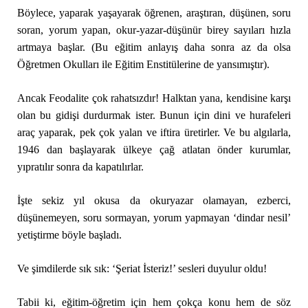
Böylece, yaparak yaşayarak öğrenen, araştıran, düşünen, soru
soran, yorum yapan, okur-yazar-düşünür birey sayıları hızla
artmaya başlar. (Bu eğitim anlayış daha sonra az da olsa
Öğretmen Okulları ile Eğitim Enstitülerine de yansımıştır).
Ancak Feodalite çok rahatsızdır! Halktan yana, kendisine karşı
olan bu gidişi durdurmak ister. Bunun için dini ve hurafeleri
araç yaparak, pek çok yalan ve iftira üretirler. Ve bu algılarla,
1946 dan başlayarak ülkeye çağ atlatan önder kurumlar,
yıpratılır sonra da kapatılırlar.
İşte sekiz yıl okusa da okuryazar olamayan, ezberci,
düşünemeyen, soru sormayan, yorum yapmayan ‘dindar nesil’
yetiştirme böyle başladı.
Ve şimdilerde sık sık: ‘Şeriat İsteriz!’ sesleri duyulur oldu!
Tabii ki, eğitim-öğretim için hem çokça konu hem de söz