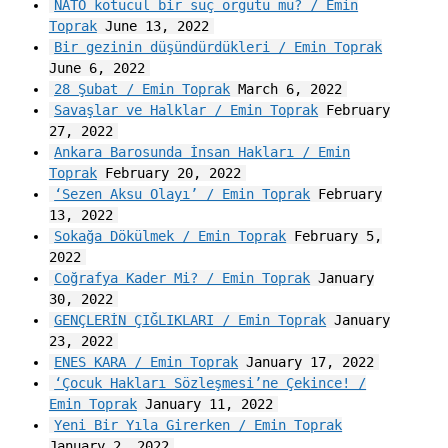
NATO kötücül bir suç örgütü mü? / Emin
Toprak
June 13, 2022
Bir gezinin düşündürdükleri / Emin Toprak
June 6, 2022
28 Şubat / Emin Toprak
March 6, 2022
Savaşlar ve Halklar / Emin Toprak
February
27, 2022
Ankara Barosunda İnsan Hakları / Emin
Toprak
February 20, 2022
‘Sezen Aksu Olayı’ / Emin Toprak
February
13, 2022
Sokağa Dökülmek / Emin Toprak
February 5,
2022
Coğrafya Kader Mi? / Emin Toprak
January
30, 2022
GENÇLERİN ÇIĞLIKLARI / Emin Toprak
January
23, 2022
ENES KARA / Emin Toprak
January 17, 2022
‘Çocuk Hakları Sözleşmesi’ne Çekince! /
Emin Toprak
January 11, 2022
Yeni Bir Yıla Girerken / Emin Toprak
January 2, 2022