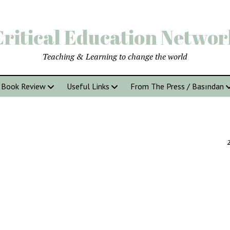
Critical Education Networ
Teaching & Learning to change the world
Book Review
Useful Links
From The Press / Basından