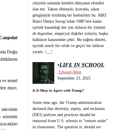
yüzyılın sonunda kendini dünyanın efendisi
ilan etti. Takım elbiseyle, kravatla, salon
görgüsüyle örtülmüş bir barbarlıktı bu. ABD,
İkinci Dünya Savaşı’ndan 1980’lere kadar
içeride kazandığı her yüz doların bir yüzünü
de dışarıdan, emperyal ilişkiler yoluyla, başka
Canpolat
halkların kasasından çekti. Bu yağma düzeni,
içeride sınırlı bir refah ve geçici bir istikrar
 anda Doğu
yarattı.
[…]
ılıklarını
•
LIFE IN SCHOOL
Edward Allen
September 23, 2025
m ve temel
den önce,
Is It Okay to Agree with Trump?
Some time ago, the Trump administration
declared that diversity, equity, and inclusion
 takvimin
(DEI) policies and practices should be
n sorumlu
removed from U.S. schools to “restore order”
uyacakları
in classrooms. The question is: should we