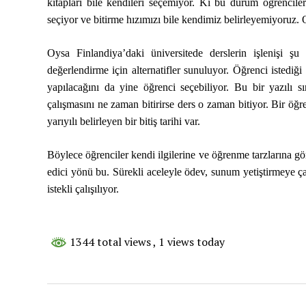
kitapları bile kendileri seçemiyor. Ki bu durum öğrencil
seçiyor ve bitirme hızımızı bile kendimiz belirleyemiyoruz
Oysa Finlandiya’daki üniversitede derslerin işlenişi şu
değerlendirme için alternatifler sunuluyor. Öğrenci istediğ
yapılacağını da yine öğrenci seçebiliyor. Bu bir yazılı s
çalışmasını ne zaman bitirirse ders o zaman bitiyor. Bir öğr
yarıyılı belirleyen bir bitiş tarihi var.
Böylece öğrenciler kendi ilgilerine ve öğrenme tarzlarına g
edici yönü bu. Sürekli aceleyle ödev, sunum yetiştirmeye ça
istekli çalışılıyor.
1344 total views
, 1 views today