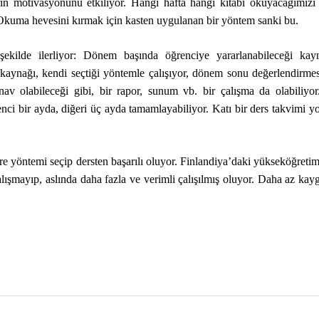
erin motivasyonunu etkiliyor. Hangi hafta hangi kitabı okuyacağımız
. Okuma hevesini kırmak için kasten uygulanan bir yöntem sanki bu.
 şekilde ilerliyor: Dönem başında öğrenciye yararlanabileceği kay
i kaynağı, kendi seçtiği yöntemle çalışıyor, dönem sonu değerlendirmes
ınav olabileceği gibi, bir rapor, sunum vb. bir çalışma da olabiliyo
enci bir ayda, diğeri üç ayda tamamlayabiliyor. Katı bir ders takvimi y
öre yöntemi seçip dersten başarılı oluyor. Finlandiya’daki yükseköğreti
lışmayıp, aslında daha fazla ve verimli çalışılmış oluyor. Daha az kayg