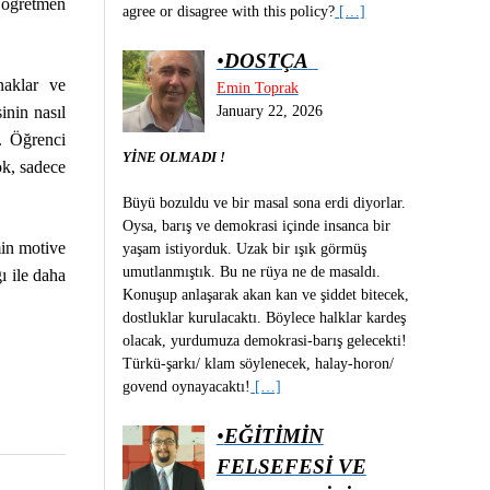
ı öğretmen
agree or disagree with this policy?
[…]
•
DOSTÇA
naklar ve
Emin Toprak
January 22, 2026
inin nasıl
r. Öğrenci
YİNE OLMADI !
ok, sadece
Büyü bozuldu ve bir masal sona erdi diyorlar.
Oysa, barış ve demokrasi içinde insanca bir
min motive
yaşam istiyorduk. Uzak bir ışık görmüş
umutlanmıştık. Bu ne rüya ne de masaldı.
ı ile daha
Konuşup anlaşarak akan kan ve şiddet bitecek,
dostluklar kurulacaktı. Böylece halklar kardeş
olacak, yurdumuza demokrasi-barış gelecekti!
Türkü-şarkı/ klam söylenecek, halay-horon/
govend oynayacaktı!
[…]
•
EĞİTİMİN
FELSEFESİ VE