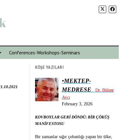
k
Conferences-Workshops-Seminars
KÖŞE YAZILARI
•
MEKTEP-
21.10.2021
MEDRESE
Dr. Bülent
Avcı
February 3, 2026
KOVBOYLAR GERİ DÖNDÜ: BİR ÇÖKÜŞ
MANİFESTOSU
Bir zamanlar sığır çobanlığı yapan bir ülke,