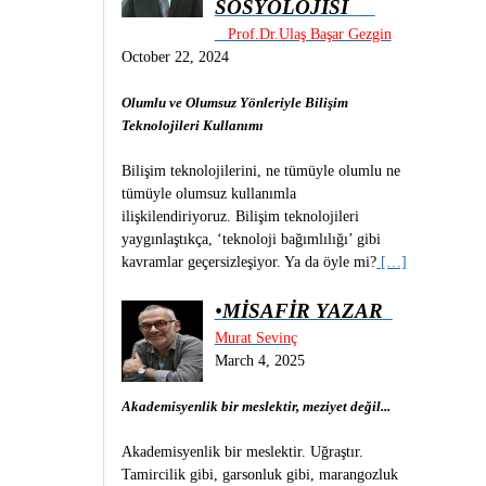
SOSYOLOJİSİ
Prof.Dr.Ulaş Başar Gezgin
October 22, 2024
Olumlu ve Olumsuz Yönleriyle Bilişim
Teknolojileri Kullanımı
Bilişim teknolojilerini, ne tümüyle olumlu ne
tümüyle olumsuz kullanımla
ilişkilendiriyoruz. Bilişim teknolojileri
yaygınlaştıkça, ‘teknoloji bağımlılığı’ gibi
kavramlar geçersizleşiyor. Ya da öyle mi?
[…]
•
MİSAFİR YAZAR
Murat Sevinç
March 4, 2025
Akademisyenlik bir meslektir, meziyet değil...
Akademisyenlik bir meslektir. Uğraştır.
Tamircilik gibi, garsonluk gibi, marangozluk