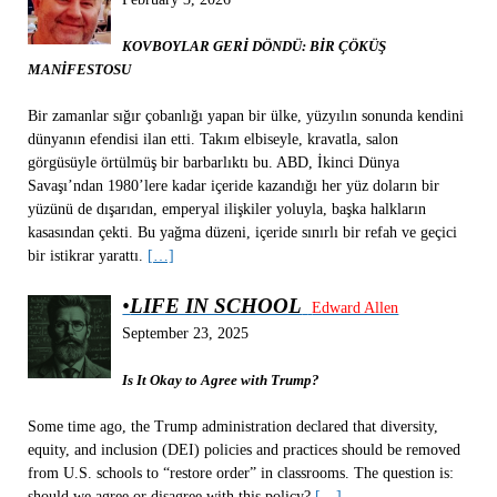
KOVBOYLAR GERİ DÖNDÜ: BİR ÇÖKÜŞ
MANİFESTOSU
Bir zamanlar sığır çobanlığı yapan bir ülke, yüzyılın sonunda kendini
dünyanın efendisi ilan etti. Takım elbiseyle, kravatla, salon
görgüsüyle örtülmüş bir barbarlıktı bu. ABD, İkinci Dünya
Savaşı’ndan 1980’lere kadar içeride kazandığı her yüz doların bir
yüzünü de dışarıdan, emperyal ilişkiler yoluyla, başka halkların
kasasından çekti. Bu yağma düzeni, içeride sınırlı bir refah ve geçici
bir istikrar yarattı.
[…]
•
LIFE IN SCHOOL
Edward Allen
September 23, 2025
Is It Okay to Agree with Trump?
Some time ago, the Trump administration declared that diversity,
equity, and inclusion (DEI) policies and practices should be removed
from U.S. schools to “restore order” in classrooms. The question is:
should we agree or disagree with this policy?
[…]