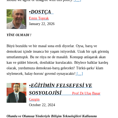
•
DOSTÇA
Emin Toprak
January 22, 2026
YİNE OLMADI !
Büyü bozuldu ve bir masal sona erdi diyorlar. Oysa, barış ve
demokrasi içinde insanca bir yaşam istiyorduk. Uzak bir ışık görmüş
umutlanmıştık. Bu ne rüya ne de masaldı. Konuşup anlaşarak akan
kan ve şiddet bitecek, dostluklar kurulacaktı. Böylece halklar kardeş
olacak, yurdumuza demokrasi-barış gelecekti! Türkü-şarkı/ klam
söylenecek, halay-horon/ govend oynayacaktı!
[…]
•
EĞİTİMİN FELSEFESİ VE
SOSYOLOJİSİ
Prof.Dr.Ulaş Başar
Gezgin
October 22, 2024
Olumlu ve Olumsuz Yönleriyle Bilişim Teknolojileri Kullanımı